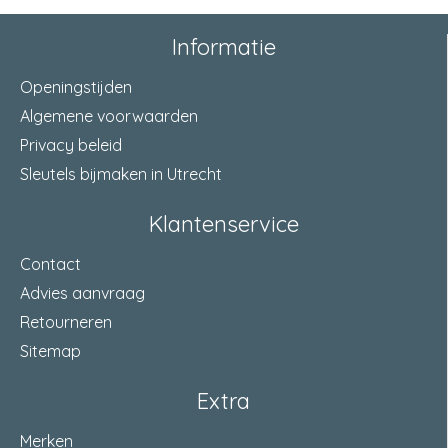
materiaal slotkast
staal verzinkt
Informatie
draairichting
links
Openingstijden
materiaal dagschoot
messing
Algemene voorwaarden
materiaal nachtschoot
messing
Privacy beleid
Sleutels bijmaken in Utrecht
afstand
63
Klantenservice
sluitlengte nachtschoot
14,5 Millimeter
Contact
afmeting tuimelaar
8 Millimeter
Advies aanvraag
steekmaat
WC 63
Retourneren
Sitemap
verpakt
per 10
Extra
Merken