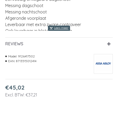
Messing dagschoot
Messing nachtschoot
Afgeronde voorplaat
Leverbaar met extra zware contraveer
Ook leverbaar in blisterverpakking
Sluitplaat P 1266 standaard bijgeleverd
REVIEWS
model voorplaat
afgerond
Model:
9126417502
EAN:
8713515012414
afmeting voorplaat
174 x 20 Millimeter
materiaal voorplaat
RVS
€45,02
doornmaat
50 Millimeter
Excl. BTW: €37,21
dagschoot
omlegbaar
aantal toeren
1-toers