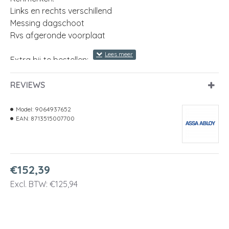
Links en rechts verschillend
Messing dagschoot
Rvs afgeronde voorplaat
Extra bij te bestellen:
Sluitplaat P 635/17
REVIEWS
uitvoering
centraalslot
Model:
9064937652
model voorplaat
afgerond
EAN:
8713515007700
afmeting voorplaat
235 x 20 Millimeter
materiaal voorplaat
RVS
€152,39
doornmaat
60 Millimeter
Excl. BTW: €125,94
dagschoot
links en rechts verschillend
materiaal slotkast
staal gelakt