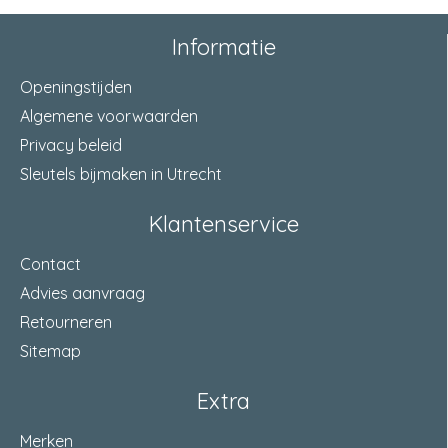
draairichting
links
Informatie
materiaal dagschoot
messing
Openingstijden
Algemene voorwaarden
afstand
72 Millimeter
Privacy beleid
wissel
met wissel
Sleutels bijmaken in Utrecht
afmeting tuimelaar
8 Millimeter
Klantenservice
Contact
Advies aanvraag
Retourneren
Sitemap
Extra
Merken