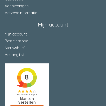
Aanbiedingen
steekmaat
92 Millimeter
Verzendinformatie
Mijn account
Mijn account
Bestelhistorie
Nieuwsbrief
Verlanglijst