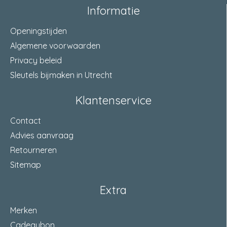
materiaal voorplaat
RVS
Informatie
doornmaat
30 Millimeter
Openingstijden
Algemene voorwaarden
dagschoot
omlegbaar
Privacy beleid
aantal toeren
1-toers
Sleutels bijmaken in Utrecht
materiaal slotkast
staal verzinkt
Klantenservice
draairichting
rechts
Contact
materiaal dagschoot
zamac glans vernikkeld
Advies aanvraag
Retourneren
materiaal nachtschoot
zamac glans vernikkeld
Sitemap
wissel
met wissel
Extra
sluitlengte nachtschoot
20 Millimeter
Merken
afmeting tuimelaar
8 Millimeter
Cadeaubon