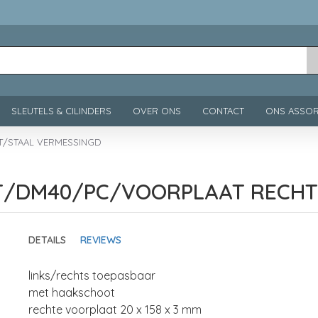
SLEUTELS & CILINDERS
OVER ONS
CONTACT
ONS ASSOR
T/STAAL VERMESSINGD
OT/DM40/PC/VOORPLAAT RECHT
DETAILS
REVIEWS
links/rechts toepasbaar
met haakschoot
rechte voorplaat 20 x 158 x 3 mm