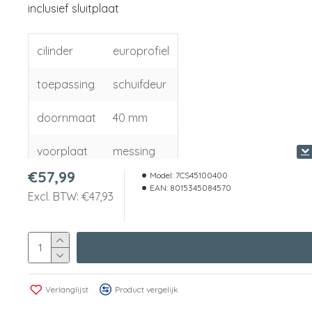
inclusief sluitplaat
cilinder
europrofiel
toepassing
schuifdeur
doornmaat
40 mm
voorplaat
messing
€57,99
Model:
7CS45100400
EAN:
8015345084570
Excl. BTW: €47,93
Verlanglijst
Product vergelijk