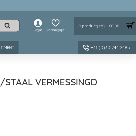
0 product(en) - €0,00
Login
Verlanglijst
+31 (0)30 244 2485
TIMENT
/STAAL VERMESSINGD