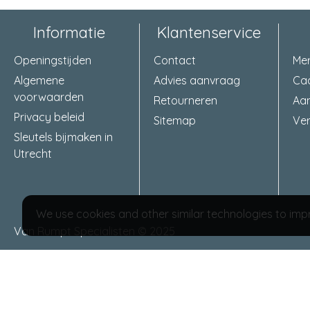
Informatie
Klantenservice
Openingstijden
Contact
Me
Algemene
Advies aanvraag
Ca
voorwaarden
Retourneren
Aa
Privacy beleid
Sitemap
Ver
Sleutels bijmaken in
Utrecht
We use cookies and other similar technologies to impr
Van Rumpt Specialisten © 2025