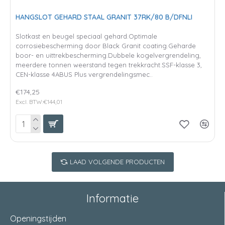
HANGSLOT GEHARD STAAL GRANIT 37RK/80 B/DFNLI
Slotkast en beugel speciaal gehard.Optimale
corrosiebescherming door Black Granit coating.Geharde
boor- en uittrekbescherming.Dubbele kogelvergrendeling,
meerdere tonnen weerstand tegen trekkracht.SSF-klasse 3,
CEN-klasse 4ABUS Plus vergrendelingsmec..
€174,25
Excl. BTW:€144,01
LAAD VOLGENDE PRODUCTEN
Informatie
Openingstijden