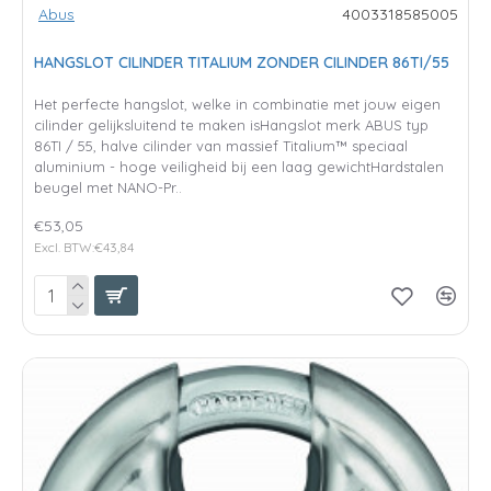
Abus
4003318585005
HANGSLOT CILINDER TITALIUM ZONDER CILINDER 86TI/55
Het perfecte hangslot, welke in combinatie met jouw eigen
cilinder gelijksluitend te maken isHangslot merk ABUS typ
86TI / 55, halve cilinder van massief Titalium™ speciaal
aluminium - hoge veiligheid bij een laag gewichtHardstalen
beugel met NANO-Pr..
€53,05
Excl. BTW:€43,84