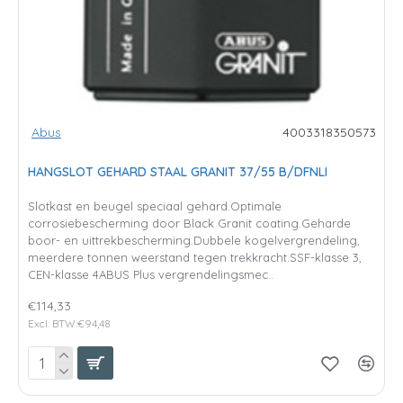
Abus
4003318350573
HANGSLOT GEHARD STAAL GRANIT 37/55 B/DFNLI
Slotkast en beugel speciaal gehard.Optimale
corrosiebescherming door Black Granit coating.Geharde
boor- en uittrekbescherming.Dubbele kogelvergrendeling,
meerdere tonnen weerstand tegen trekkracht.SSF-klasse 3,
CEN-klasse 4ABUS Plus vergrendelingsmec..
€114,33
Excl. BTW:€94,48