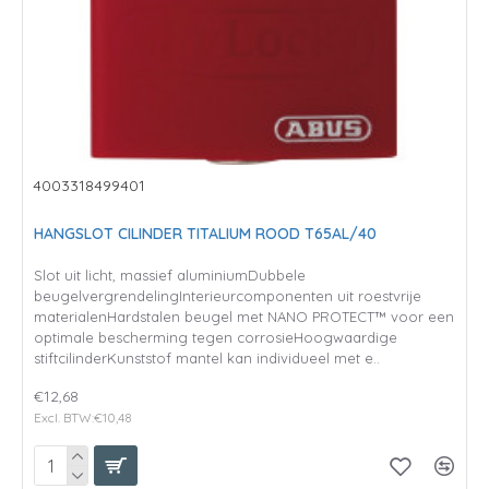
4003318499401
HANGSLOT CILINDER TITALIUM ROOD T65AL/40
Slot uit licht, massief aluminiumDubbele
beugelvergrendelingInterieurcomponenten uit roestvrije
materialenHardstalen beugel met NANO PROTECT™ voor een
optimale bescherming tegen corrosieHoogwaardige
stiftcilinderKunststof mantel kan individueel met e..
€12,68
Excl. BTW:€10,48