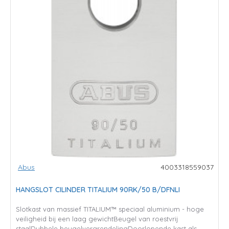
Abus
4003318559037
HANGSLOT CILINDER TITALIUM 90RK/50 B/DFNLI
Slotkast van massief TITALIUM™ speciaal aluminium - hoge
veiligheid bij een laag gewichtBeugel van roestvrij
staalDubbele beugelvergrendelingDoorlopende kast als