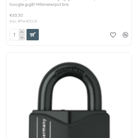
hoogte.jpg81 Millimeterpict:bre..
€63,30
Excl. BTW:€52,31