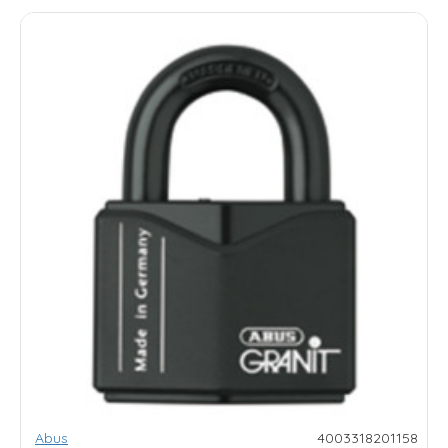
Abus
4003318201158