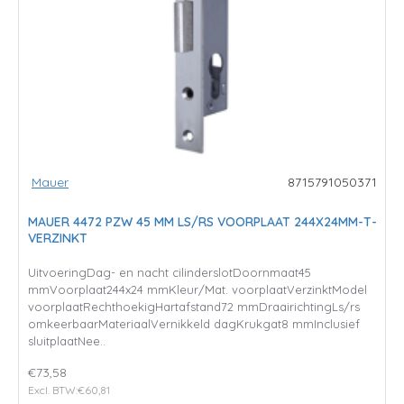
Mauer
8715791050371
MAUER 4472 PZW 45 MM LS/RS VOORPLAAT 244X24MM-T-
VERZINKT
UitvoeringDag- en nacht cilinderslotDoornmaat45
mmVoorplaat244x24 mmKleur/Mat. voorplaatVerzinktModel
voorplaatRechthoekigHartafstand72 mmDraairichtingLs/rs
omkeerbaarMateriaalVernikkeld dagKrukgat8 mmInclusief
sluitplaatNee..
€73,58
Excl. BTW:€60,81