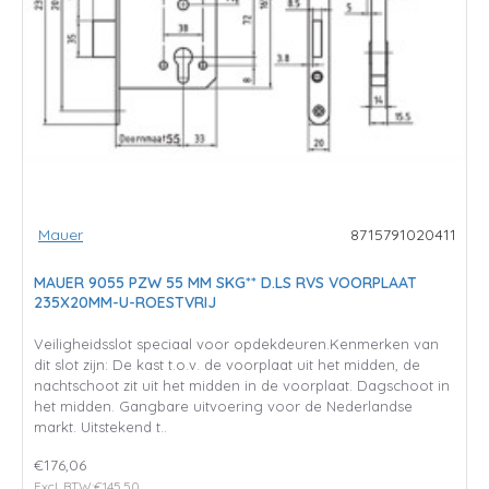
Mauer
8715791020411
MAUER 9055 PZW 55 MM SKG** D.LS RVS VOORPLAAT
235X20MM-U-ROESTVRIJ
Veiligheidsslot speciaal voor opdekdeuren.Kenmerken van
dit slot zijn: De kast t.o.v. de voorplaat uit het midden, de
nachtschoot zit uit het midden in de voorplaat. Dagschoot in
het midden. Gangbare uitvoering voor de Nederlandse
markt. Uitstekend t..
€176,06
Excl. BTW:€145,50