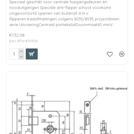
Speciaal geschikt voor centrale toegangsdeuren en
nooduitgangen.Speciale anti-flipper schoot voorkomt
ongeoorloofd openen van buitenaf d.m.v.
flipperen.Kastafmetingen volgens 8235/8535 projectsloten
serie.UitvoeringCentraal portiekslotDoornmaat60 mmV..
€132,08
Excl. BTW:€109,16