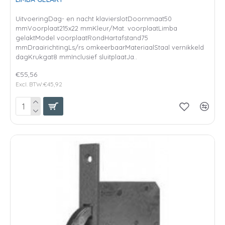
UitvoeringDag- en nacht klavierslotDoornmaat50
mmVoorplaat215x22 mmKleur/Mat. voorplaatLimba
gelaktModel voorplaatRondHartafstand75
mmDraairichtingLs/rs omkeerbaarMateriaalStaal vernikkeld
dagKrukgat8 mmInclusief sluitplaatJa..
€55,56
Excl. BTW:€45,92