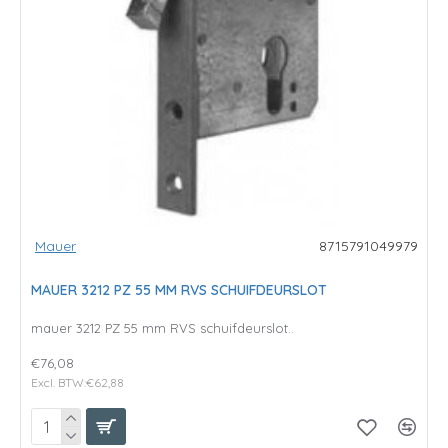
Mauer
8715791049979
MAUER 3212 PZ 55 MM RVS SCHUIFDEURSLOT
mauer 3212 PZ 55 mm RVS schuifdeurslot..
€76,08
Excl. BTW:€62,88