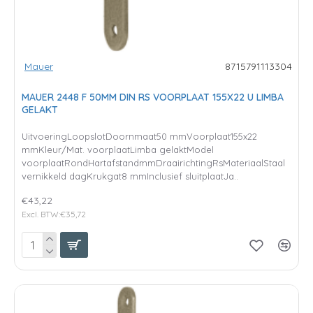
Mauer
8715791113304
MAUER 2448 F 50MM DIN RS VOORPLAAT 155X22 U LIMBA
GELAKT
UitvoeringLoopslotDoornmaat50 mmVoorplaat155x22
mmKleur/Mat. voorplaatLimba gelaktModel
voorplaatRondHartafstandmmDraairichtingRsMateriaalStaal
vernikkeld dagKrukgat8 mmInclusief sluitplaatJa..
€43,22
Excl. BTW:€35,72