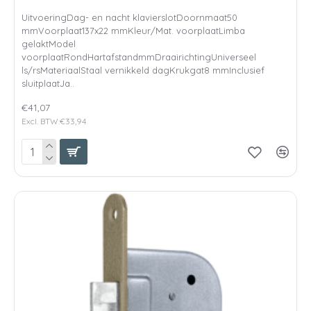
UitvoeringDag- en nacht klavierslotDoornmaat50
mmVoorplaat137x22 mmKleur/Mat. voorplaatLimba
gelaktModel
voorplaatRondHartafstandmmDraairichtingUniverseel
ls/rsMateriaalStaal vernikkeld dagKrukgat8 mmInclusief
sluitplaatJa..
€41,07
Excl. BTW:€33,94