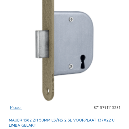
Mauer
8715791113281
MAUER 1362 ZH 50MM LS/RS 2 SL VOORPLAAT 137X22 U
LIMBA GELAKT