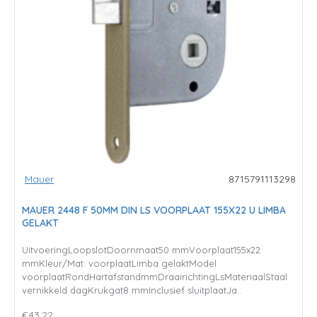
Mauer
8715791113298
MAUER 2448 F 50MM DIN LS VOORPLAAT 155X22 U LIMBA
GELAKT
UitvoeringLoopslotDoornmaat50 mmVoorplaat155x22
mmKleur/Mat. voorplaatLimba gelaktModel
voorplaatRondHartafstandmmDraairichtingLsMateriaalStaal
vernikkeld dagKrukgat8 mmInclusief sluitplaatJa..
€43,22