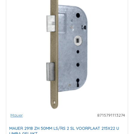
Mauer
8715791113274
MAUER 2918 ZH 50MM LS/RS 2 SL VOORPLAAT 215X22 U
LIMBA GELAKT