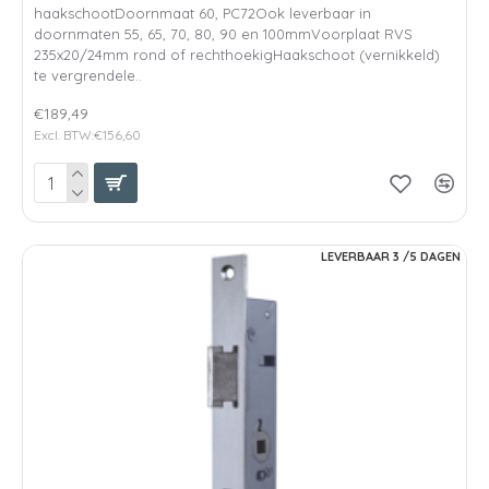
haakschootDoornmaat 60, PC72Ook leverbaar in
doornmaten 55, 65, 70, 80, 90 en 100mmVoorplaat RVS
235x20/24mm rond of rechthoekigHaakschoot (vernikkeld)
te vergrendele..
€189,49
Excl. BTW:€156,60
LEVERBAAR 3 /5 DAGEN