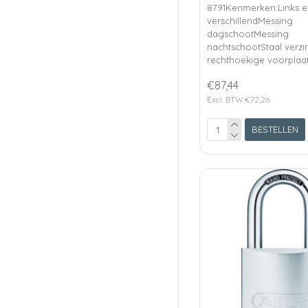
8791Kenmerken:Links e
verschillendMessing
dagschootMessing
nachtschootStaal verzi
rechthoekige voorplaat
€87,44
Excl. BTW:€72,26
BESTELLEN