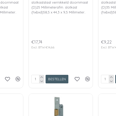
ld doornmaat
slotkaststaal vernikkeld doornmaat
slotkasts
otkast
(D)25 Millimeterafm. slotkast
(D)35 Mil
Millimeter..
(hxbxd)58,5 x 44,3 x 9,5 Millimeter..
(hxbxd)58,
€17,74
€9,22
Excl. BTW:€14,66
Excl. BTW:
BESTELLEN