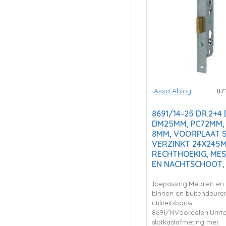
Assa Abloy
87
8691/14-25 DR.2+4
DM25MM, PC72MM,
8MM, VOORPLAAT 
VERZINKT 24X245
RECHTHOEKIG, MES
EN NACHTSCHOOT, 
Toepassing:Metalen en 
binnen en buitendeuren
utiliteitsbouw
8691/14Voordelen:Unif
slotkastafmeting met