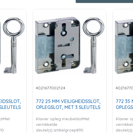
4021677002124
4021677
EIDSSLOT,
772 25 MM VEILIGHEIDSSLOT,
772 35
 SLEUTELS
OPLEGSLOT, MET 3 SLEUTELS
OPLEGS
otMet
Klavier opleg meubelslotMet
Klavier 
vernikkelde
vernikke
110
sleutel(s).artikelgroep8110
sleutel(s