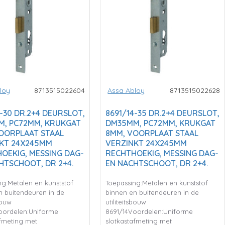
loy
8713515022604
Assa Abloy
8713515022628
4-30 DR.2+4 DEURSLOT,
8691/14-35 DR.2+4 DEURSLOT,
, PC72MM, KRUKGAT
DM35MM, PC72MM, KRUKGAT
OORPLAAT STAAL
8MM, VOORPLAAT STAAL
KT 24X245MM
VERZINKT 24X245MM
OEKIG, MESSING DAG-
RECHTHOEKIG, MESSING DAG-
HTSCHOOT, DR 2+4.
EN NACHTSCHOOT, DR 2+4.
ng:Metalen en kunststof
Toepassing:Metalen en kunststof
n buitendeuren in de
binnen en buitendeuren in de
bouw
utiliteitsbouw
oordelen:Uniforme
8691/14Voordelen:Uniforme
afmeting met
slotkastafmeting met