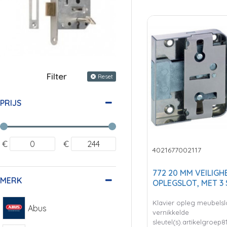
Filter
Reset
PRIJS
€
€
4021677002117
772 20 MM VEILIGH
MERK
OPLEGSLOT, MET 3
Klavier opleg meubelsl
Abus
vernikkelde
sleutel(s).artikelgroep8