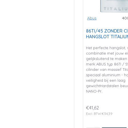
Abus
40
86TI/45 ZONDER CI
HANGSLOT TITALIU
Het perfecte hangslot, 
combinatie met jouw ei
gelijksluitend te maken
merk ABUS typ 86TI / 5
cilinder van massief Ti
speciaal aluminium - h
veiligheid bij een laag
gewichtHardstalen beu
NANO-Pr..
€41,62
Excl. BTW:€34,39