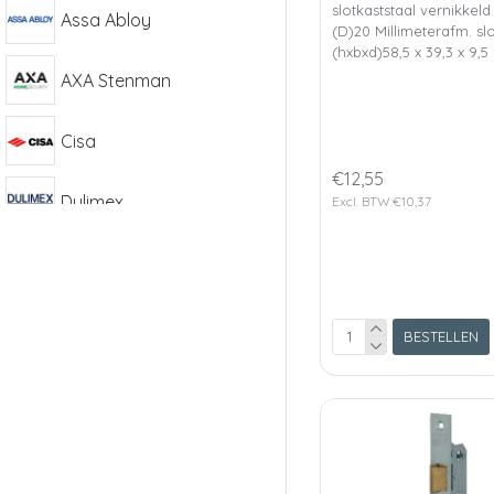
slotkaststaal vernikke
Assa Abloy
(D)20 Millimeterafm. sl
(hxbxd)58,5 x 39,3 x 9,5 
AXA Stenman
Cisa
€12,55
Dulimex
Excl. BTW:€10,37
HMB
Mauer
BESTELLEN