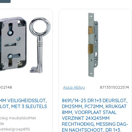
002148
Assa Abloy
8713515022574
 MM VEILIGHEIDSSLOT,
8691/14-25 DR.1+3 DEURSLOT,
LOT, MET 3 SLEUTELS
DM25MM, PC72MM, KRUKGAT
8MM, VOORPLAAT STAAL
VERZINKT 24X245MM
opleg meubelslotMet
lde
RECHTHOEKIG, MESSING DAG-
).artikelgroep8110
EN NACHTSCHOOT, DR 1+3.