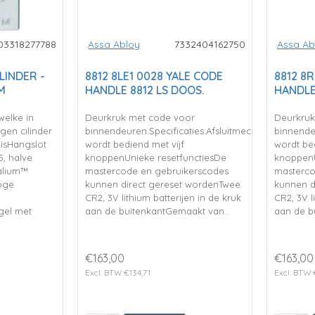
03318277788
Assa Abloy
7332404162750
Assa Ab
LINDER -
8812 8LE1 0028 YALE CODE
8812 8
M
HANDLE 8812 LS DOOS.
HANDLE
welke in
Deurkruk met code voor
Deurkruk
gen cilinder
binnendeuren.Specificaties:Afsluitmechanisme
binnende
 isHangslot
wordt bediend met vijf
wordt bed
5, halve
knoppenUnieke resetfunctiesDe
knoppenU
talium™
mastercode en gebruikerscodes
masterco
oge
kunnen direct gereset wordenTwee
kunnen d
CR2, 3V lithium batterijen in de kruk
CR2, 3V l
gel met
aan de buitenkantGemaakt van..
aan de b
€163,00
€163,00
Excl. BTW:€134,71
Excl. BTW: