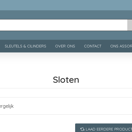
SLEUTELS & CILINDERS
OVER ONS
CONTACT
ONS ASSOR
Sloten
rgelijk
LAAD EERDERE PRODUC