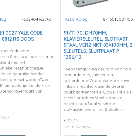
loy
7332404162743
Assa Abloy
8713515001753
RE1 0027 YALE CODE
91/11-70, DM70MM,
 8812 RS DOOS.
KLAVIERSLEUTEL, SLOTKAST
STAAL VERZINKT 83X100MM, 2
SLEUTELS, SLUITPLAAT P
 met code voor
uren.Specificaties:Afsluitmechanisme
1256/12
iend met vijf
nieke resetfunctiesDe
ToepassingOpleg deurslot voor o.a.
de en gebruikerscodes
schuurdeuren, tuindeuren,
irect gereset wordenTwee
kelderdeurenVoordelenVoor zowel
ithium batterijen in de kruk
links als rechtsdraaiende deuren
uitenkantGemaakt van..
bruikbaarKenmerkenZowel links als
rechts bruikbaarStaal verzinkte
nachtschootStaal verzinkte
slotkastGeleverd met 2 sleutels..
€134,71
€22,42
Excl. BTW:€18,53