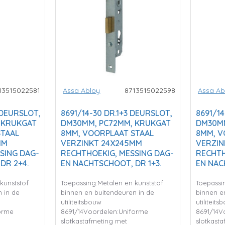
13515022581
Assa Abloy
8713515022598
Assa Ab
 DEURSLOT,
8691/14-30 DR.1+3 DEURSLOT,
8691/1
 KRUKGAT
DM30MM, PC72MM, KRUKGAT
DM30MM
STAAL
8MM, VOORPLAAT STAAL
8MM, V
MM
VERZINKT 24X245MM
VERZIN
SING DAG-
RECHTHOEKIG, MESSING DAG-
RECHTH
DR 2+4.
EN NACHTSCHOOT, DR 1+3.
EN NAC
kunststof
Toepassing:Metalen en kunststof
Toepassi
 in de
binnen en buitendeuren in de
binnen e
utiliteitsbouw
utiliteits
orme
8691/14Voordelen:Uniforme
8691/14V
slotkastafmeting met
slotkast