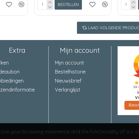
BESTELLEN
LAAD VOLGENDE PRODUC
Extra
Mijn account
rken
Mijn account
deaubon
Bestelhistorie
nbiedingen
Nieuwsbrief
zendinformatie
Verlanglijst
ove your browsing experience and the functionality of our si