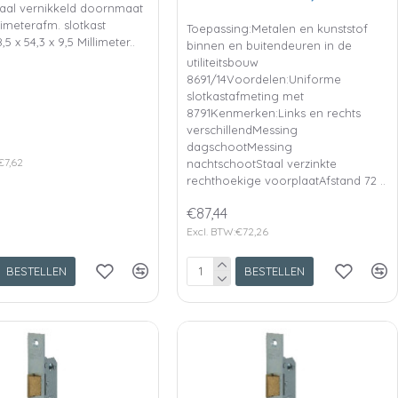
taal vernikkeld doornmaat
limeterafm. slotkast
Toepassing:Metalen en kunststof
5 x 54,3 x 9,5 Millimeter..
binnen en buitendeuren in de
utiliteitsbouw
8691/14Voordelen:Uniforme
slotkastafmeting met
8791Kenmerken:Links en rechts
verschillendMessing
dagschootMessing
€7,62
nachtschootStaal verzinkte
rechthoekige voorplaatAfstand 72 ..
€87,44
Excl. BTW:€72,26
BESTELLEN
BESTELLEN