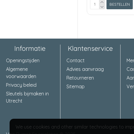
BESTELLEN
Informatie
Klantenservice
Openingstijden
Contact
Me
Algemene
Advies aanvraag
Ca
voorwaarden
Retourneren
Aa
Privacy beleid
Sitemap
Ver
Sleutels bijmaken in
Utrecht
We use cookies and other similar technologies to impr