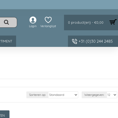
0 product(en) - €0,00
Login
Verlanglijst
+31 (0)30 244 2485
TIMENT
Sorteren op:
Weergegeven:
TEN