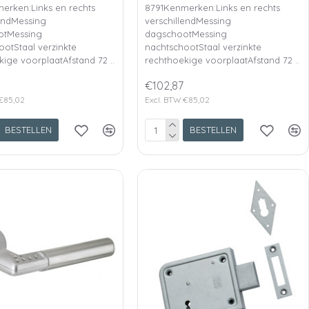
erken:Links en rechts
8791Kenmerken:Links en rechts
lendMessing
verschillendMessing
otMessing
dagschootMessing
ootStaal verzinkte
nachtschootStaal verzinkte
ige voorplaatAfstand 72 ..
rechthoekige voorplaatAfstand 72 ..
€102,87
:€85,02
Excl. BTW:€85,02
BESTELLEN
BESTELLEN