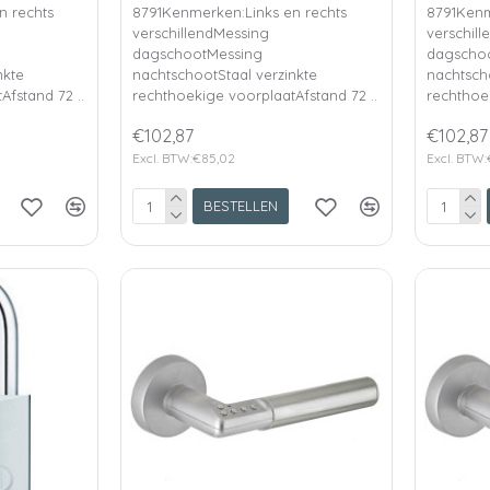
n rechts
8791Kenmerken:Links en rechts
8791Kenm
verschillendMessing
verschil
dagschootMessing
dagscho
nkte
nachtschootStaal verzinkte
nachtsch
Afstand 72 ..
rechthoekige voorplaatAfstand 72 ..
rechthoek
€102,87
€102,87
Excl. BTW:€85,02
Excl. BTW
BESTELLEN