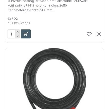
kunststof coating, dit voorkomt lakschadekleurzwart
kettingdikte9 Millimeterkettinglengte110
Centimetergewicht2564 Gram..
€67,02
Excl. BTW:€55,39