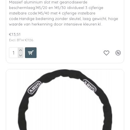
Massief aluminium slot met geanodiseerde
beschermlaag.145/20 en 145/30 idividueel 3 cijferige
instelbare code.145/40 met 4 cijferige instelbare
code.Handige bediening zonder sleutel, laag gewicht, hoge
waarde van herkenning door intensieve kleuren.kl..
€13,51
Excl. BTW:€11,16