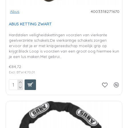
Abus
4003318271670
ABUS KETTING ZWART
Hardstalen veiligheidskettingen voorzien van vierkante
geelverzinkte schakels.De vierkantige schakels zorgen
ervoor dat je er met knipgereedschap moeilijk grip op
krijgt.Black Loop is voorzien van een groot oog hiermee kun
je een lus maken.Met gebrui..
€84,72
Excl. BTW:€70,01