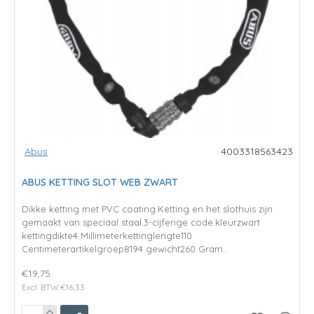
Abus
4003318563423
ABUS KETTING SLOT WEB ZWART
Dikke ketting met PVC coating.Ketting en het slothuis zijn
gemaakt van speciaal staal.3-cijferige code.kleurzwart
kettingdikte4 Millimeterkettinglengte110
Centimeterartikelgroep8194 gewicht260 Gram..
€19,75
Excl. BTW:€16,33