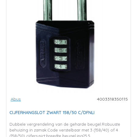
Abus
4003318350115
CIJFERHANGSLOT ZWART 158/50 C/DFNLI
Dubbele vergrendeling van de geharde beugel.Robuuste
behuizing in zamak.Code verstelbaar met 3 (158/40) of 4
(158/50) cijfers.pict:breedte beugel.jpg25.5