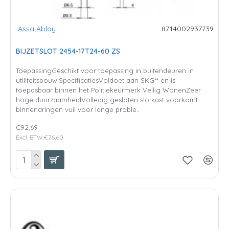
Assa Abloy
8714002937739
BIJZETSLOT 2454-17T24-60 ZS
ToepassingGeschikt voor toepassing in buitendeuren in
utiliteitsbouw.SpecificatiesVoldoet aan SKG** en is
toepasbaar binnen het Politiekeurmerk Veilig WonenZeer
hoge duurzaamheidVolledig gesloten slotkast voorkomt
binnendringen vuil voor lange proble..
€92,69
Excl. BTW:€76,60