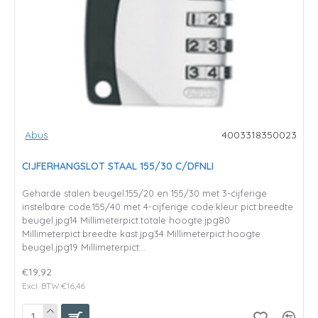
Abus
4003318350023
CIJFERHANGSLOT STAAL 155/30 C/DFNLI
Geharde stalen beugel.155/20 en 155/30 met 3-cijferige
instelbare code.155/40 met 4-cijferige code.kleur pict:breedte
beugel.jpg14 Millimeterpict:totale hoogte.jpg80
Millimeterpict:breedte kast.jpg34 Millimeterpict:hoogte
beugel.jpg19 Millimeterpict:..
€19,92
Excl. BTW:€16,46