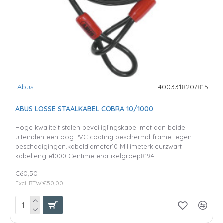
Abus
4003318207815
ABUS LOSSE STAALKABEL COBRA 10/1000
Hoge kwaliteit stalen beveiliglingskabel met aan beide
uiteinden een oog.PVC coating beschermd frame tegen
beschadigingen.kabeldiameter10 Millimeterkleurzwart
kabellengte1000 Centimeterartikelgroep8194..
€60,50
Excl. BTW:€50,00