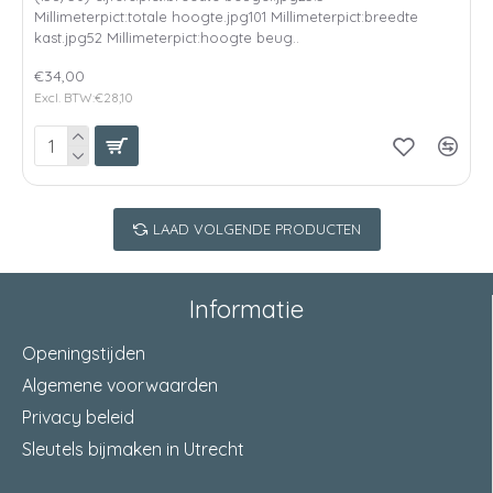
Millimeterpict:totale hoogte.jpg101 Millimeterpict:breedte
kast.jpg52 Millimeterpict:hoogte beug..
€34,00
Excl. BTW:€28,10
LAAD VOLGENDE PRODUCTEN
Informatie
Openingstijden
Algemene voorwaarden
Privacy beleid
Sleutels bijmaken in Utrecht