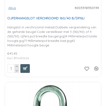
Abus
4003318350139
CIJFERHANGSLOT VERCHROOMD 160/40 B/DFNLI
Hangslot in verchroomd metaal.Dubbele vergrendeling van
de geharde beugel.Code verstelbaar met 3 (160/40) of 4
(160/50) cijfers.pict:breedte beugel.jpg24 Millimeterpict:totale
hoogte.jpg71 Millimeterpict:breedte kast.jpg42
Millimeterpict:hoogte beuge..
€41,45
Excl. BTW:€34,26