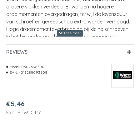
grotere vlakken verdeeld. Er worden nu hogere
draaimomenten overgedragen, terwijl de levensduur
van schroef en gereedschap extra worden verhoogd.
Hoge draaimomentoverbrenging bij kleine schroeven.
In het bijzonder geschikt voor het vervangen van
wisselmessen. De Blacklaser-oppervlakbehandeling
zorgt voor een uitstekende oppervlakbescherming,
REVIEWS
ook tegen corrosie, en een lange levensduur.
Meervoudig voor extra grip.
Model:
05026363001
EAN:
4013288093608
-
TORX PLUS® vlagsleutel voor binnen TORX PLUS® schr
-
Meercomponenten handgreep
€5,46
-
Ronde kling met BlackLaser-finish voor uitstekende
Excl. BTW: €4,51
-
Overdracht van hoge draaimomenten bij kleine schro