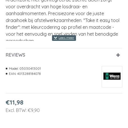
voor overdracht van hoge losdraai- en
aanhaalmomenten. Precisiezone voor de juiste
draaihoek bij afstelwerkzaamheden. "Take it easy tool
finder": met kleurcodering op profiel en maatcode -
voor het eenvoudig en snel vinden van het benodigde
gereedschap.
-
Kraftform Micro-schroevendraaier voor buitenzeskan
REVIEWS
-
Elektrostatisch veilig gereedschap door oppervlakt
Model:
05030413001
EAN:
4013288184078
Meercomponenten Kraftform Micro-handgreep voor
-
sne
-
Kraftform Micro-handgreep met draaibare kap voor r
€11,98
-
Met Take it easy tool finder: Kleurcodering op pro
Excl. BTW: €9,90