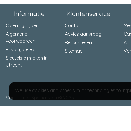
Informatie
Klantenservice
Openingstijden
Contact
Me
Algemene
Advies aanvraag
Ca
voorwaarden
Retourneren
Aa
Privacy beleid
Sitemap
Ver
Sleutels bijmaken in
Utrecht
We use cookies and other similar technologies to impr
Van Rumpt Specialisten © 2025