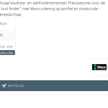
 hoge losdraai- en aanhaalmomenten. Precisiezone voor de
 tool finder": met kleurcodering op profiel en maatcode -
gereedschap.
skan
kt
oor sne
or r
BESTELLEN