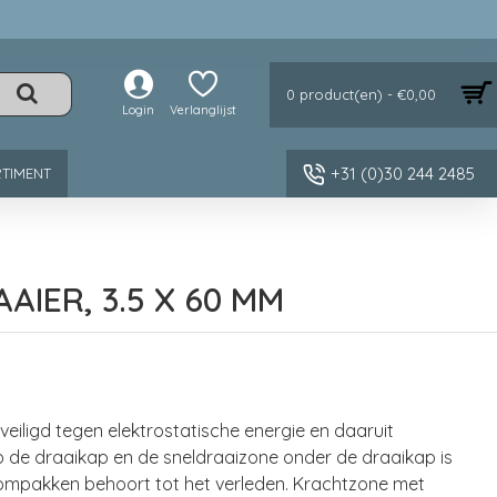
0 product(en) - €0,00
Login
Verlanglijst
+31 (0)30 244 2485
TIMENT
IER, 3.5 X 60 MM
veiligd tegen elektrostatische energie en daaruit
 de draaikap en de sneldraaizone onder de draaikap is
 ompakken behoort tot het verleden. Krachtzone met