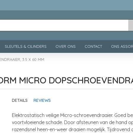
SLEUTELS & CILINDERS
OVER ONS
CONTACT
ONS ASSOR
DRAAIER, 3.5 X 60 MM
ORM MICRO DOPSCHROEVENDRAA
DETAILS
REVIEWS
Elektrostatisch veilige Micro-schroevendraaier. Goed be
voortvloeiende schade. Door afsteunen van de hand op
razendsnel heen-en-weer draaien mogelijk. Tijdrovend