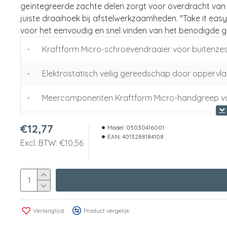
geïntegreerde zachte delen zorgt voor overdracht van
juiste draaihoek bij afstelwerkzaamheden. "Take it easy
voor het eenvoudig en snel vinden van het benodigde 
-
Kraftform Micro-schroevendraaier voor buitenze
-
Elektrostatisch veilig gereedschap door oppervla
-
Meercomponenten Kraftform Micro-handgreep v
-
Kraftform Micro-handgreep met draaibare kap vo
€12,77
Model:
05030416001
EAN:
4013288184108
Excl. BTW: €10,56
-
Met Take it easy tool finder: Kleurcodering op pro
Verlanglijst
Product vergelijk