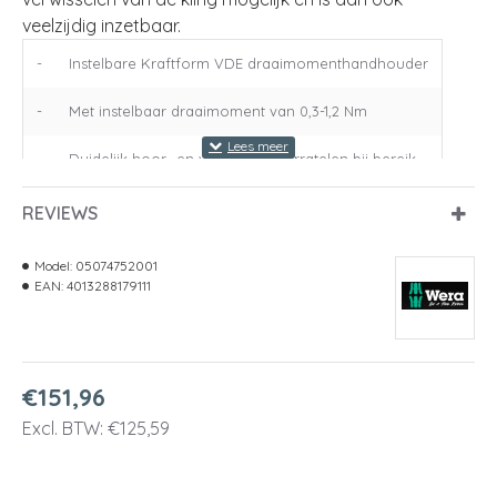
veelzijdig inzetbaar.
-
Instelbare Kraftform VDE draaimomenthandhouder
-
Met instelbaar draaimoment van 0,3-1,2 Nm
-
Duidelijk hoor- en voelbaar doorratelen bij bereik
-
Voor Kraftform Kompakt VDE-klingen
REVIEWS
-
Razendsnel wisselen van de wisselklingen
Model:
05074752001
EAN:
4013288179111
€151,96
Excl. BTW: €125,59