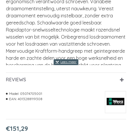
ergonomisch verantwoord schroeven. Variabele
draaimomentinstelling, uiterst nauwkeurig. Vereist
draaimoment eenvoudig instelbaar, zonder extra
gereedschap. Schaalwaarde goed leesbaar.
Rapidaptor-snelwisseltechnologie maakt razendsnel
wisselen van bit mogelijk. Onbegrensd losdraaimoment
voor het losdraaien van vastzittende schroeven.
Meervoudige Kraftform-handgreep met geïntegreerde
harde en zachte delen voor een hoge werksnelheid en
bescherming van de handen. Geschikt voor plaatsing
van bits met 1/4" buitenzeskant-aandrijving conform
DIN ISO 1173-C 6,3 en E 6,3 (ISO 1173).
REVIEWS
-
Instelbare Kraftform-draaimomentschroevendraaier m
Model:
05074705001
EAN:
4013288119308
-
Voor bits met 1/4" buitenzeskant-aandrijving
-
Rapidaptor-technologie voor razendsnel wisselen va
€151,29
-
Waarschuwingssignaal bij bereiken van de waarde