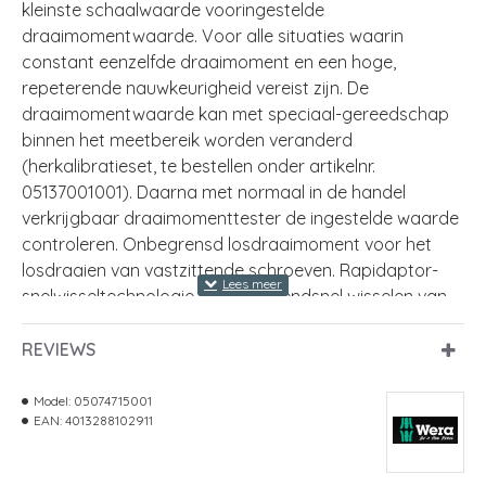
kleinste schaalwaarde vooringestelde
draaimomentwaarde. Voor alle situaties waarin
constant eenzelfde draaimoment en een hoge,
repeterende nauwkeurigheid vereist zijn. De
draaimomentwaarde kan met speciaal-gereedschap
binnen het meetbereik worden veranderd
(herkalibratieset, te bestellen onder artikelnr.
05137001001). Daarna met normaal in de handel
verkrijgbaar draaimomenttester de ingestelde waarde
controleren. Onbegrensd losdraaimoment voor het
losdraaien van vastzittende schroeven. Rapidaptor-
snelwisseltechnologie maakt razendsnel wisselen van
bit mogelijk. Geschikt voor bits met 1/4" buitenzeskant-
aandrijving conform DIN ISO 1173-C 6,3 en E 6,3 (ISO
REVIEWS
1173). Meercomponenten Kraftform-handgreep met
geïntegreerde harde en zachte delen voor een hoge
Model:
05074715001
EAN:
4013288102911
werksnelheid en bescherming van de handen.
Let op: 1 Ncm = 0,01 Nm.