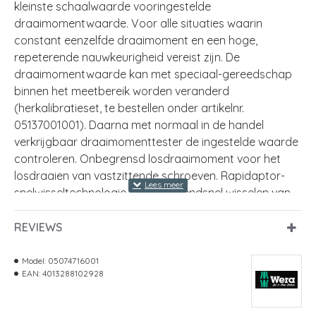
kleinste schaalwaarde vooringestelde
draaimomentwaarde. Voor alle situaties waarin
constant eenzelfde draaimoment en een hoge,
repeterende nauwkeurigheid vereist zijn. De
draaimomentwaarde kan met speciaal-gereedschap
binnen het meetbereik worden veranderd
(herkalibratieset, te bestellen onder artikelnr.
05137001001). Daarna met normaal in de handel
verkrijgbaar draaimomenttester de ingestelde waarde
controleren. Onbegrensd losdraaimoment voor het
losdraaien van vastzittende schroeven. Rapidaptor-
snelwisseltechnologie maakt razendsnel wisselen van
bit mogelijk. Geschikt voor bits met 1/4" buitenzeskant-
aandrijving conform DIN ISO 1173-C 6,3 en E 6,3 (ISO
REVIEWS
1173). Meercomponenten Kraftform-handgreep met
geïntegreerde harde en zachte delen voor een hoge
Model:
05074716001
EAN:
4013288102928
werksnelheid en bescherming van de handen.
Let op: 1 Ncm = 0,01 Nm.