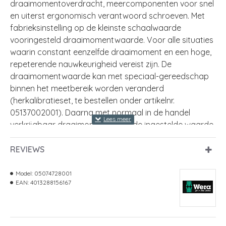
draaimomentoverdracht, meercomponenten voor snel
en uiterst ergonomisch verantwoord schroeven. Met
fabrieksinstelling op de kleinste schaalwaarde
vooringesteld draaimomentwaarde. Voor alle situaties
waarin constant eenzelfde draaimoment en een hoge,
repeterende nauwkeurigheid vereist zijn. De
draaimomentwaarde kan met speciaal-gereedschap
binnen het meetbereik worden veranderd
(herkalibratieset, te bestellen onder artikelnr.
05137002001). Daarna met normaal in de handel
verkrijgbaar draaimomenttester de ingestelde waarde
controleren. Onbegrensd losdraaimoment voor het
losdraaien van vastzittende schroeven. Rapidaptor-
REVIEWS
snelwisseltechnologie maakt razendsnel wisselen van
bit mogelijk. Geschikt voor bits met 1/4" buitenzeskant-
Model:
05074728001
EAN:
4013288156167
aandrijving conform DIN ISO 1173-C 6,3 en E 6,3 (ISO
1173). Meercomponenten Kraftform-handgreep met
geïntegreerde harde en zachte delen voor een hoge
werksnelheid en bescherming van de handen.