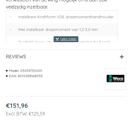
veelzijdig inzetbaar.
-
Instelbare Kraftform VDE draaimomenthandhouder
-
Met instelbaar draaimoment van 1,2-3,0 Nm
-
Duidelijk hoor- en voelbaar doorratelen bij bereik
-
Voor Kraftform Kompakt VDE-klingen
REVIEWS
-
Razendsnel wisselen van de wisselklingen
Model:
05074750001
EAN:
4013288168535
€151,96
Excl. BTW: €125,59