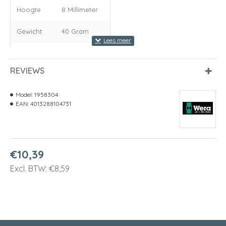
Hoogte
8 Millimeter
Gewicht
40 Gram
Uitvoering
5 x 100 mm
REVIEWS
Model:
1958304
EAN:
4013288104731
€10,39
Excl. BTW: €8,59