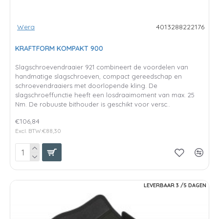
Wera
4013288222176
KRAFTFORM KOMPAKT 900
Slagschroevendraaier 921 combineert de voordelen van
handmatige slagschroeven, compact gereedschap en
schroevendraaiers met doorlopende kling. De
slagschroeffunctie heeft een losdraaimoment van max. 25
Nm. De robuuste bithouder is geschikt voor versc..
€106,84
Excl. BTW:€88,30
LEVERBAAR 3 /5 DAGEN