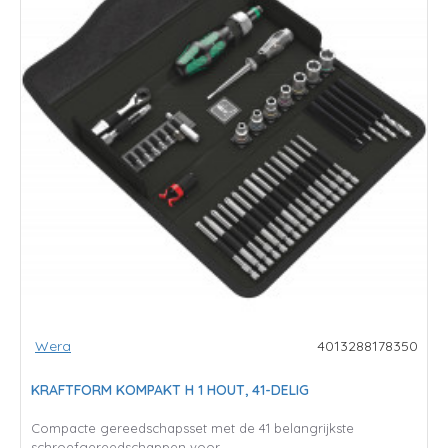
Wera
4013288178350
KRAFTFORM KOMPAKT H 1 HOUT, 41-DELIG
Compacte gereedschapsset met de 41 belangrijkste
schroefgereedschappen voor