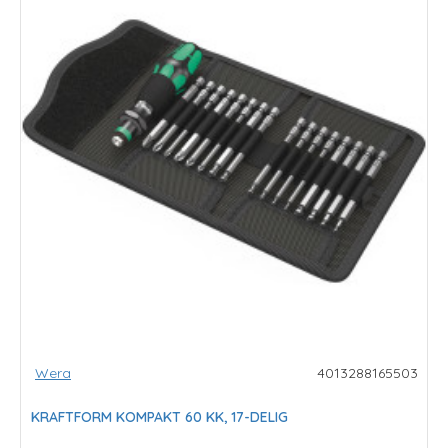
Wera
4013288165503
KRAFTFORM KOMPAKT 60 KK, 17-DELIG