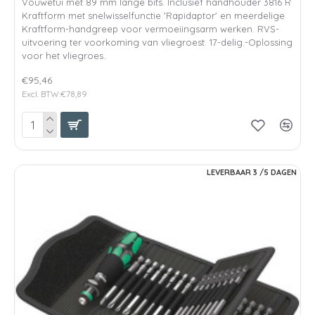
Vouwetui met 89 mm lange bits. Inclusief handhouder 3816 R
Kraftform met snelwisselfunctie 'Rapidaptor' en meerdelige
Kraftform-handgreep voor vermoeiingsarm werken. RVS-
uitvoering ter voorkoming van vliegroest. 17-delig.-Oplossing
voor het vliegroes..
€95,46
Excl. BTW:€78,89
LEVERBAAR 3 /5 DAGEN