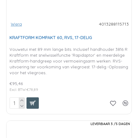
Wera
4013288115713
KRAFTFORM KOMPAKT 60, RVS, 17-DELIG
Vouwetui met 89 mm lange bits. Inclusief handhouder 3816 R
Kraftform met snelwisselfunctie 'Rapidaptor' en meerdelige
Kraftform-handgreep voor vermoeiingsarm werken. RVS-
uitvoering ter voorkoming van vliegroest. 17-delig.-Oplossing
voor het vliegroes..
€95,46
Excl. BTW:€78,89
LEVERBAAR 3 /5 DAGEN