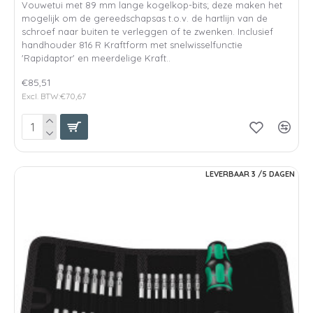
Vouwetui met 89 mm lange kogelkop-bits; deze maken het
mogelijk om de gereedschapsas t.o.v. de hartlijn van de
schroef naar buiten te verleggen of te zwenken. Inclusief
handhouder 816 R Kraftform met snelwisselfunctie
'Rapidaptor' en meerdelige Kraft..
€85,51
Excl. BTW:€70,67
LEVERBAAR 3 /5 DAGEN