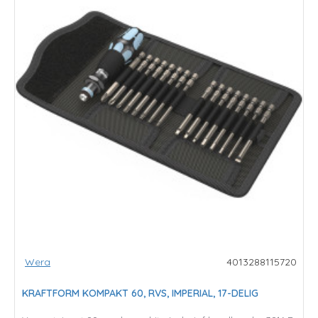
Wera
4013288115720
KRAFTFORM KOMPAKT 60, RVS, IMPERIAL, 17-DELIG