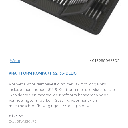
Wera
4013288096302
KRAFTFORM KOMPAKT 62, 33-DELIG
Vouwetui voor riembevestiging met 89 mm lange bits.
Inclusief handhouder 816 R Kraftform met snelwisselfunctie
'Rapidaptor' en meerdelige Kraftform handgreep voor
vermoeiingsarm werken. Geschikt voor hand- en
machineschroefbewegingen. 33-delig.-Vouwe..
€123,38
Excl. BTW:€101,96