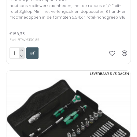
houtconstructiewerkzaamheden; met de robuuste 1/4" bit-
ratel Zyklop Mini met verlengstuk en dopadapter; 8 hand- en
machinedoppen in de formaten 5,5-13; 1 ratel-handgreep 816
..
€158,33
Excl. BTW:€130,85
LEVERBAAR 3 /5 DAGEN