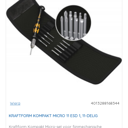
Wera
4013288168344
KRAFTFORM KOMPAKT MICRO 11 ESD 1, 11-DELIG
Kraftform Kompakt Micro-set voor fijnmechanische