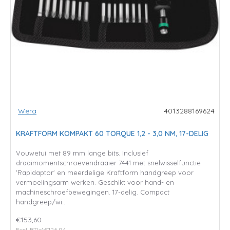
Wera
4013288169624
KRAFTFORM KOMPAKT 60 TORQUE 1,2 - 3,0 NM, 17-DELIG
Vouwetui met 89 mm lange bits. Inclusief
draaimomentschroevendraaier 7441 met snelwisselfunctie
'Rapidaptor' en meerdelige Kraftform handgreep voor
vermoeiingsarm werken. Geschikt voor hand- en
machineschroefbewegingen. 17-delig. Compact
handgreep/wi..
€153,60
Excl. BTW:€126,94