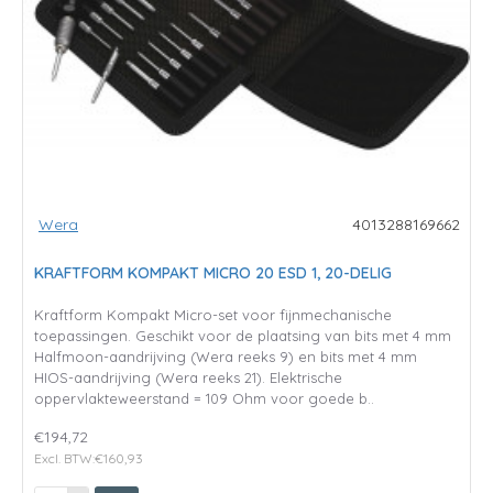
Wera
4013288169662
KRAFTFORM KOMPAKT MICRO 20 ESD 1, 20-DELIG
Kraftform Kompakt Micro-set voor fijnmechanische
toepassingen. Geschikt voor de plaatsing van bits met 4 mm
Halfmoon-aandrijving (Wera reeks 9) en bits met 4 mm
HIOS-aandrijving (Wera reeks 21). Elektrische
oppervlakteweerstand = 109 Ohm voor goede b..
€194,72
Excl. BTW:€160,93