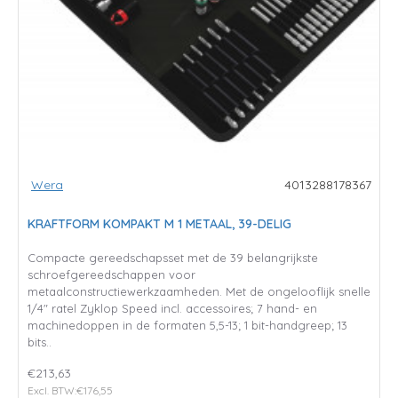
Wera
4013288178367
KRAFTFORM KOMPAKT M 1 METAAL, 39-DELIG
Compacte gereedschapsset met de 39 belangrijkste
schroefgereedschappen voor
metaalconstructiewerkzaamheden. Met de ongelooflijk snelle
1/4" ratel Zyklop Speed incl. accessoires; 7 hand- en
machinedoppen in de formaten 5,5-13; 1 bit-handgreep; 13
bits..
€213,63
Excl. BTW:€176,55