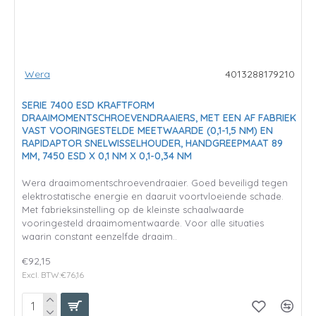
Wera
4013288179210
SERIE 7400 ESD KRAFTFORM
DRAAIMOMENTSCHROEVENDRAAIERS, MET EEN AF FABRIEK
VAST VOORINGESTELDE MEETWAARDE (0,1-1,5 NM) EN
RAPIDAPTOR SNELWISSELHOUDER, HANDGREEPMAAT 89
MM, 7450 ESD X 0,1 NM X 0,1-0,34 NM
Wera draaimomentschroevendraaier. Goed beveiligd tegen
elektrostatische energie en daaruit voortvloeiende schade.
Met fabrieksinstelling op de kleinste schaalwaarde
vooringesteld draaimomentwaarde. Voor alle situaties
waarin constant eenzelfde draaim..
€92,15
Excl. BTW:€76,16