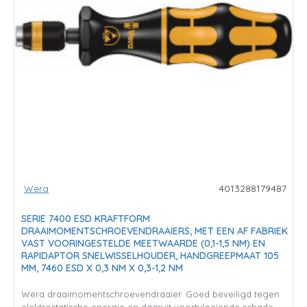
Wera
4013288179487
SERIE 7400 ESD KRAFTFORM
DRAAIMOMENTSCHROEVENDRAAIERS, MET EEN AF FABRIEK
VAST VOORINGESTELDE MEETWAARDE (0,1-1,5 NM) EN
RAPIDAPTOR SNELWISSELHOUDER, HANDGREEPMAAT 105
MM, 7460 ESD X 0,3 NM X 0,3-1,2 NM
Wera draaimomentschroevendraaier. Goed beveiligd tegen
elektrostatische energie en daaruit voortvloeiende schade.