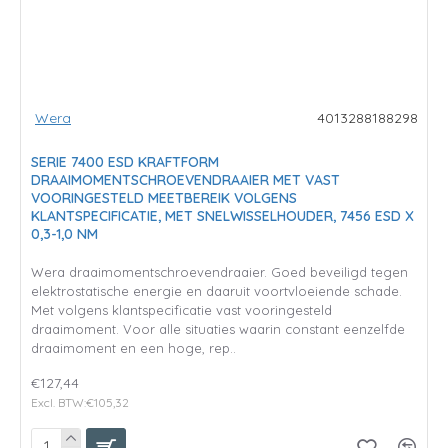
Wera
4013288188298
SERIE 7400 ESD KRAFTFORM
DRAAIMOMENTSCHROEVENDRAAIER MET VAST
VOORINGESTELD MEETBEREIK VOLGENS
KLANTSPECIFICATIE, MET SNELWISSELHOUDER, 7456 ESD X
0,3-1,0 NM
Wera draaimomentschroevendraaier. Goed beveiligd tegen
elektrostatische energie en daaruit voortvloeiende schade.
Met volgens klantspecificatie vast vooringesteld
draaimoment. Voor alle situaties waarin constant eenzelfde
draaimoment en een hoge, rep..
€127,44
Excl. BTW:€105,32