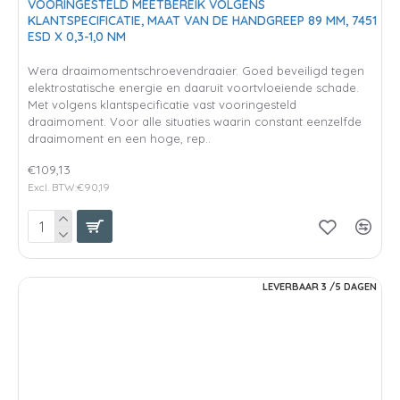
VOORINGESTELD MEETBEREIK VOLGENS
KLANTSPECIFICATIE, MAAT VAN DE HANDGREEP 89 MM, 7451
ESD X 0,3-1,0 NM
Wera draaimomentschroevendraaier. Goed beveiligd tegen
elektrostatische energie en daaruit voortvloeiende schade.
Met volgens klantspecificatie vast vooringesteld
draaimoment. Voor alle situaties waarin constant eenzelfde
draaimoment en een hoge, rep..
€109,13
Excl. BTW:€90,19
LEVERBAAR 3 /5 DAGEN