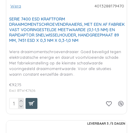
Wera
4013288179470
SERIE 7400 ESD KRAFTFORM
DRAAIMOMENTSCHROEVENDRAAIERS, MET EEN AF FABRIEK
VAST VOORINGESTELDE MEETWAARDE (0,1-1,5 NM) EN
RAPIDAPTOR SNELWISSELHOUDER, HANDGREEPMAAT 89
MM, 7451 ESD X 0,3 NM X 0,3-1,0 NM
Wera draaimomentschroevendraaier. Goed beveiligd tegen
elektrostatische energie en daaruit voortvloeiende schade.
Met fabrieksinstelling op de kleinste schaalwaarde
vooringesteld draaimomentwaarde. Voor alle situaties
waarin constant eenzelfde draaim..
€92,15
Excl. BTW:€76,16
LEVERBAAR 3 /5 DAGEN