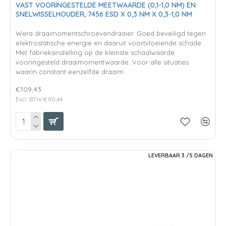
VAST VOORINGESTELDE MEETWAARDE (0,1-1,0 NM) EN
SNELWISSELHOUDER, 7456 ESD X 0,3 NM X 0,3-1,0 NM
Wera draaimomentschroevendraaier. Goed beveiligd tegen
elektrostatische energie en daaruit voortvloeiende schade.
Met fabrieksinstelling op de kleinste schaalwaarde
vooringesteld draaimomentwaarde. Voor alle situaties
waarin constant eenzelfde draaim..
€109,43
Excl. BTW:€90,44
LEVERBAAR 3 /5 DAGEN