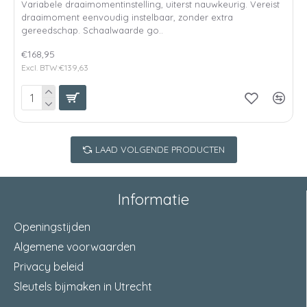
Variabele draaimomentinstelling, uiterst nauwkeurig. Vereist
draaimoment eenvoudig instelbaar, zonder extra
gereedschap. Schaalwaarde go..
€168,95
Excl. BTW:€139,63
LAAD VOLGENDE PRODUCTEN
Informatie
Openingstijden
Algemene voorwaarden
Privacy beleid
Sleutels bijmaken in Utrecht