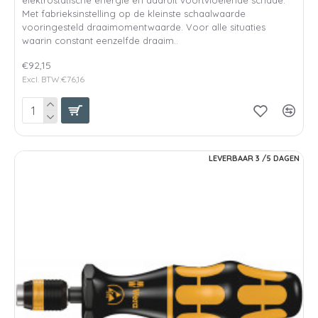
Met fabrieksinstelling op de kleinste schaalwaarde
vooringesteld draaimomentwaarde. Voor alle situaties
waarin constant eenzelfde draaim..
€92,15
Excl. BTW:€76,16
LEVERBAAR 3 /5 DAGEN