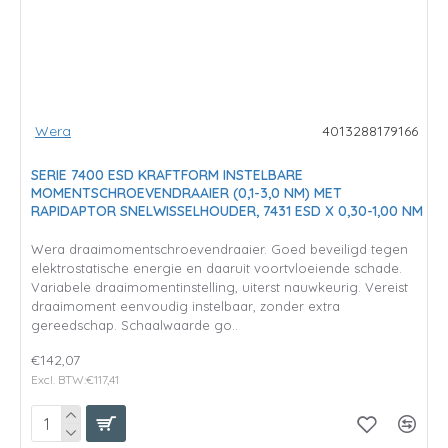
Wera
4013288179166
SERIE 7400 ESD KRAFTFORM INSTELBARE
MOMENTSCHROEVENDRAAIER (0,1-3,0 NM) MET
RAPIDAPTOR SNELWISSELHOUDER, 7431 ESD X 0,30-1,00 NM
Wera draaimomentschroevendraaier. Goed beveiligd tegen
elektrostatische energie en daaruit voortvloeiende schade.
Variabele draaimomentinstelling, uiterst nauwkeurig. Vereist
draaimoment eenvoudig instelbaar, zonder extra
gereedschap. Schaalwaarde go..
€142,07
Excl. BTW:€117,41