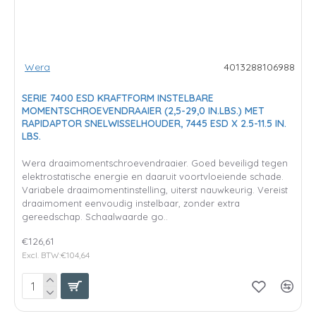
Wera
4013288106988
SERIE 7400 ESD KRAFTFORM INSTELBARE
MOMENTSCHROEVENDRAAIER (2,5-29,0 IN.LBS.) MET
RAPIDAPTOR SNELWISSELHOUDER, 7445 ESD X 2.5-11.5 IN.
LBS.
Wera draaimomentschroevendraaier. Goed beveiligd tegen
elektrostatische energie en daaruit voortvloeiende schade.
Variabele draaimomentinstelling, uiterst nauwkeurig. Vereist
draaimoment eenvoudig instelbaar, zonder extra
gereedschap. Schaalwaarde go..
€126,61
Excl. BTW:€104,64