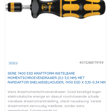
Wera
4013288179159
SERIE 7400 ESD KRAFTFORM INSTELBARE
MOMENTSCHROEVENDRAAIER (0,1-3,0 NM) MET
RAPIDAPTOR SNELWISSELHOUDER, 7430 ESD X 0,10-0,34 NM
Wera draaimomentschroevendraaier. Goed beveiligd tegen
elektrostatische energie en daaruit voortvloeiende schade.
Variabele draaimomentinstelling, uiterst nauwkeurig. Vereist
draaimoment eenvoudig instelbaar, zonder extra
gereedschap. Schaalwaarde go..