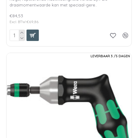
draaimomentwaarde kan met speciaal-gere..
€84,53
Excl. BTW:€69,86
LEVERBAAR 3 /5 DAGEN