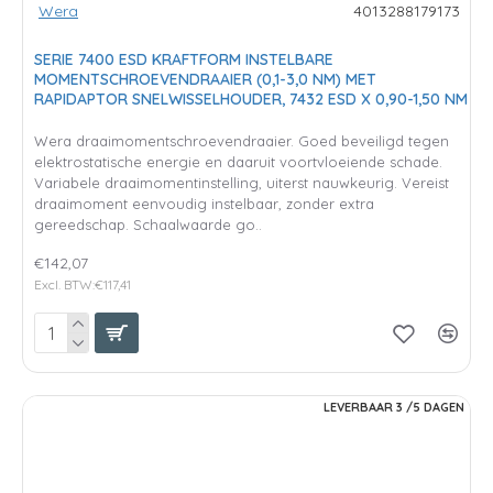
Wera
4013288179173
SERIE 7400 ESD KRAFTFORM INSTELBARE
MOMENTSCHROEVENDRAAIER (0,1-3,0 NM) MET
RAPIDAPTOR SNELWISSELHOUDER, 7432 ESD X 0,90-1,50 NM
Wera draaimomentschroevendraaier. Goed beveiligd tegen
elektrostatische energie en daaruit voortvloeiende schade.
Variabele draaimomentinstelling, uiterst nauwkeurig. Vereist
draaimoment eenvoudig instelbaar, zonder extra
gereedschap. Schaalwaarde go..
€142,07
Excl. BTW:€117,41
LEVERBAAR 3 /5 DAGEN