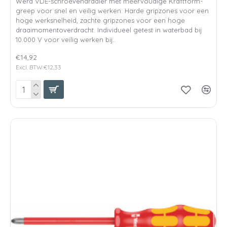
Wera VDE-schroevendraaier met meervoudige Kraftform-
greep voor snel en veilig werken: Harde gripzones voor een
hoge werksnelheid, zachte gripzones voor een hoge
draaimomentoverdracht. Individueel getest in waterbad bij
10.000 V voor veilig werken bij..
€14,92
Excl. BTW:€12,33