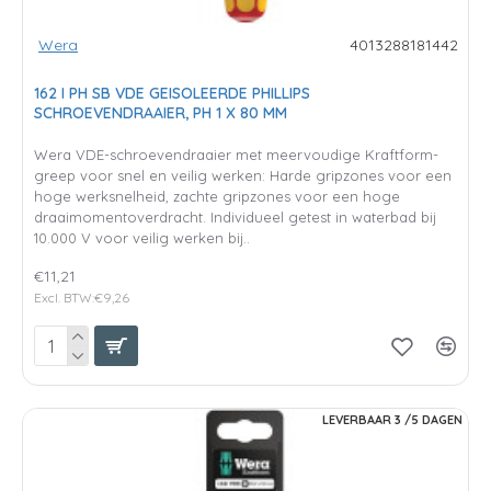
Wera
4013288181442
162 I PH SB VDE GEISOLEERDE PHILLIPS
SCHROEVENDRAAIER, PH 1 X 80 MM
Wera VDE-schroevendraaier met meervoudige Kraftform-
greep voor snel en veilig werken: Harde gripzones voor een
hoge werksnelheid, zachte gripzones voor een hoge
draaimomentoverdracht. Individueel getest in waterbad bij
10.000 V voor veilig werken bij..
€11,21
Excl. BTW:€9,26
LEVERBAAR 3 /5 DAGEN