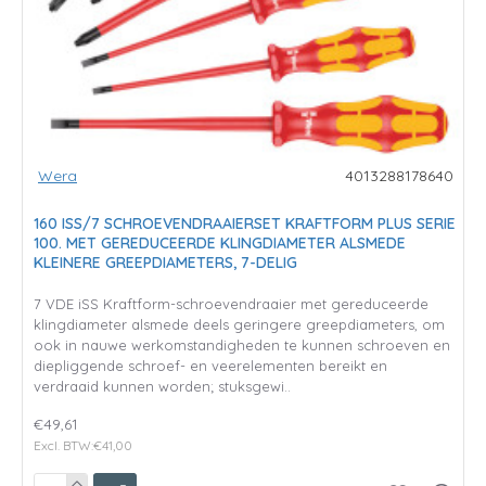
Wera
4013288178640
160 ISS/7 SCHROEVENDRAAIERSET KRAFTFORM PLUS SERIE
100. MET GEREDUCEERDE KLINGDIAMETER ALSMEDE
KLEINERE GREEPDIAMETERS, 7-DELIG
7 VDE iSS Kraftform-schroevendraaier met gereduceerde
klingdiameter alsmede deels geringere greepdiameters, om
ook in nauwe werkomstandigheden te kunnen schroeven en
diepliggende schroef- en veerelementen bereikt en
verdraaid kunnen worden; stuksgewi..
€49,61
Excl. BTW:€41,00