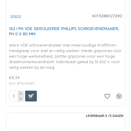
Wera
4013288027290
162 I PH VDE GEISOLEERDE PHILLIPS SCHROEVENDRAAIER,
PH 0 X 80 MM
Wera VDE-schroevendraaier met meervoudige Kraftform-
handgreep voor snel en veilig werken: Harde gripzones voor
een hoge werksnelheid, zachte gripzones voor een hoge
draaimomentoverdracht. Individueel getest bij 10.000 V voor
veilig werken bij de toeg..
€8,34
Excl. BTW:€6,89
LEVERBAAR 3 /5 DAGEN