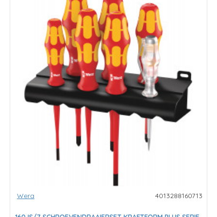
Wera
4013288160713
160 IS/7 SCHROEVENDRAAIERSET KRAFTFORM PLUS SERIE