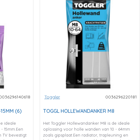
0036296140618
Toggler
0036296220181
-15MM (6)
TOGGL HOLLEWANDANKER M8
de ideale
Het Toggler Hollewandanker M8 is de ideale
9 - 15mm.Een
oplossing voor holle wanden van 10 - 64mm
n TV bevestigt
zoals gipsplaat.Een radiator, trapleuning en