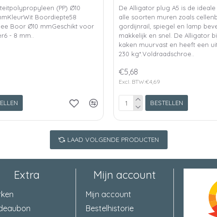
teitpolypropyleen (PP) Ø10
De Alligator plug A5 is de ideal
mKleurWit Boordiepte58
alle soorten muren zoals cellen
ee Boor Ø10 mmGeschikt voor
gordijnrail, spiegel en lamp beve
r6 - 8 mm..
makkelijk en snel. De Alligator bij
kaken muurvast en heeft een ui
230 kg*.Voldraadschroe..
€5,68
Excl. BTW:€4,69
ELLEN
BESTELLEN
LAAD VOLGENDE PRODUCTEN
Extra
Mijn account
rken
Mijn account
deaubon
Bestelhistorie