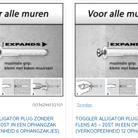
0036296132101
Toggler
LIGATOR PLUG ZONDER
TOGGLER ALLIGATOR PLU
 10ST. IN EEN OPHANGZAK
FLENS A5 ~ 20ST. IN EEN 
NHEID 6 OPHANGZAKJES)
(VERKOOPEENHEID 12 OPH