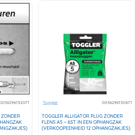
0036296132071
Toggler
0036296130671
G ZONDER
TOGGLER ALLIGATOR PLUG ZONDER
OPHANGZAK
FLENS A5 ~ 6ST. IN EEN OPHANGZAK
ANGZAKJES)
(VERKOOPEENHEID 12 OPHANGZAKJES)