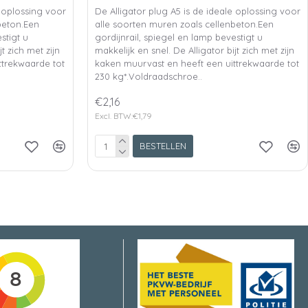
e oplossing voor
De Alligator plug A5 is de ideale oplossing voor
beton.Een
alle soorten muren zoals cellenbeton.Een
stigt u
gordijnrail, spiegel en lamp bevestigt u
t zich met zijn
makkelijk en snel. De Alligator bijt zich met zijn
ttrekwaarde tot
kaken muurvast en heeft een uittrekwaarde tot
230 kg*.Voldraadschroe..
€2,16
Excl. BTW:€1,79
BESTELLEN