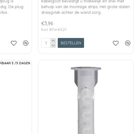
tplug is
kabelgoot bevestigt u makkelijk en snel met
odig. De plug
behulp van de montage strips. Het grote stalen
rba..
draagvlak achter de wand zorg..
€3,96
Excl. BTW:€3,27
BESTELLEN
RBAAR 3 /5 DAGEN