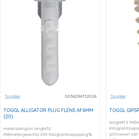
Toggler
0036296132026
Toggler
TOGGL ALLIGATOR PLUG FLENS AF6MM
TOGGL GIPSP
(20)
lengte41.5 Mill
Kilogramtoepa
materiaalnylon lengte30
schroeven van 
Millimetergewicht2.030 KilogramtoepassingTe