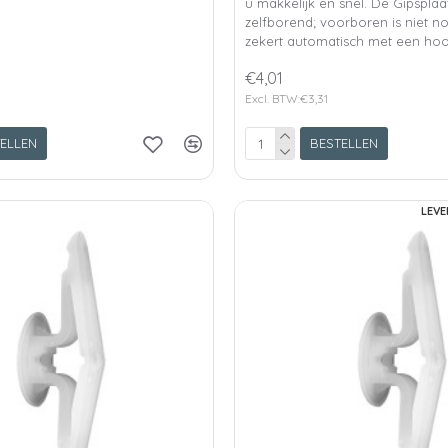
u makkelijk en snel. De Gipsplaa
zelfborend; voorboren is niet n
zekert automatisch met een hoo
€4,01
Excl. BTW:€3,31
ELLEN
BESTELLEN
LEVE