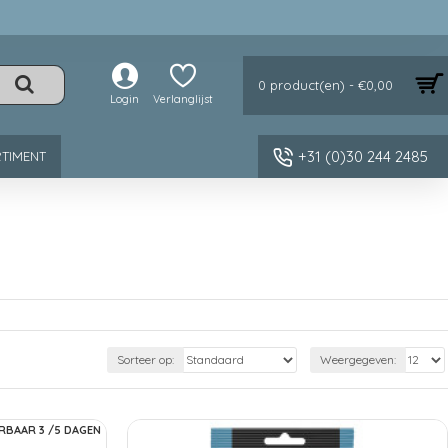
0 product(en) - €0,00
Login
Verlanglijst
+31 (0)30 244 2485
TIMENT
Sorteer op:
Weergegeven:
RBAAR 3 /5 DAGEN