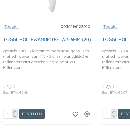
Toggler
0036296122010
Toggler
TOGGL HOLLEWANDPLUG TA 3-6MM (20)
TOGGL HOLL
gewicht0.080 KilogramtoepassingTe gebruiken
gewicht0.170 K
met schroeven van 4.2 - 5.0 mm wanddikte3-6
met schroeven 
Millimeterextra omschrijvingTA boor Ø8
Millimeterextr
Millimeter..
Millimeter..
€3,00
€2,50
Excl. BTW:€2,48
Excl. BTW:€2,07
BESTELLEN
BEST