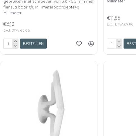
Millimeter..
gebruiken met schroeven van 3.0 - 5.5 mm met
flensJa boor Ø6 Millimeterboordiepte40
Millimeter..
€11,86
€6,12
Excl. BTW:€9,80
Excl. BTW:€5,06
BESTELLEN
BEST