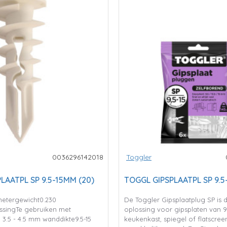
0036296142018
Toggler
LAATPL SP 9.5-15MM (20)
TOGGL GIPSPLAATPL SP 9.5
imetergewicht0.230
De Toggler Gipsplaatplug SP is 
ssingTe gebruiken met
oplossing voor gipsplaten van 
3.5 - 4.5 mm wanddikte9.5-15
keukenkast, spiegel of flatscree