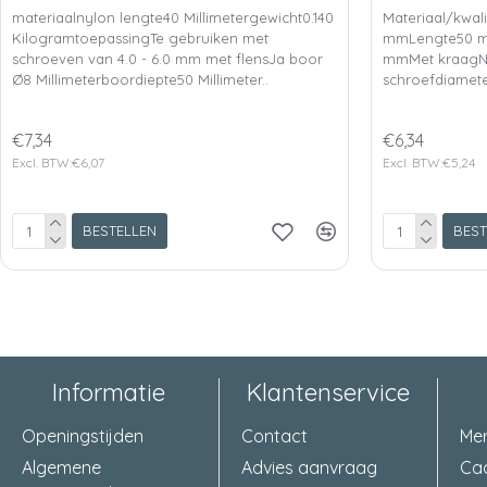
materiaalnylon lengte40 Millimetergewicht0.140
Materiaal/kwali
KilogramtoepassingTe gebruiken met
mmLengte50 m
schroeven van 4.0 - 6.0 mm met flensJa boor
mmMet kraagN
Ø8 Millimeterboordiepte50 Millimeter..
schroefdiamete
€7,34
€6,34
Excl. BTW:€6,07
Excl. BTW:€5,24
BESTELLEN
BEST
Informatie
Klantenservice
Openingstijden
Contact
Me
Algemene
Advies aanvraag
Ca