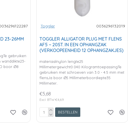
0036296122287
Toggler
0036296132019
D 23-26MM
TOGGLER ALLIGATOR PLUG MET FLENS
AF5 ~ 20ST. IN EEN OPHANGZAK
(VERKOOPEENHEID 12 OPHANGZAKJES)
ngTe gebruiken
m wanddikte23-
materiaalnylon lengte25
TD boor Ø8
Millimetergewicht0.040 KilogramtoepassingTe
gebruiken met schroeven van 3.0 - 4.5 mm met
flensJa boor Ø5 Millimeterboordiepte35
Millimeter..
€5,68
Excl. BTW:€4,69
BESTELLEN