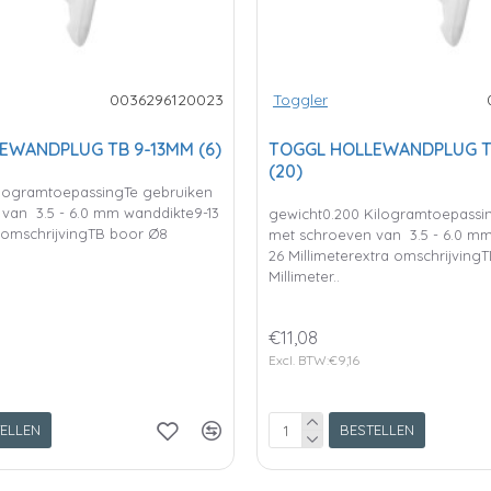
0036296120023
Toggler
EWANDPLUG TB 9-13MM (6)
TOGGL HOLLEWANDPLUG T
(20)
ilogramtoepassingTe gebruiken
van 3.5 - 6.0 mm wanddikte9-13
gewicht0.200 Kilogramtoepassi
a omschrijvingTB boor Ø8
met schroeven van 3.5 - 6.0 m
26 Millimeterextra omschrijving
Millimeter..
€11,08
Excl. BTW:€9,16
ELLEN
BESTELLEN