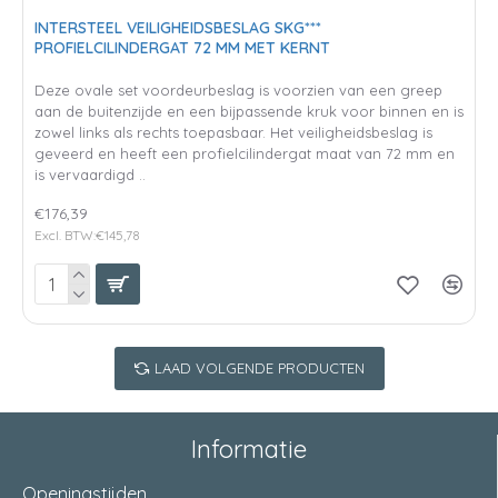
INTERSTEEL VEILIGHEIDSBESLAG SKG***
PROFIELCILINDERGAT 72 MM MET KERNT
Deze ovale set voordeurbeslag is voorzien van een greep
aan de buitenzijde en een bijpassende kruk voor binnen en is
zowel links als rechts toepasbaar. Het veiligheidsbeslag is
geveerd en heeft een profielcilindergat maat van 72 mm en
is vervaardigd ..
€176,39
Excl. BTW:€145,78
LAAD VOLGENDE PRODUCTEN
Informatie
Openingstijden