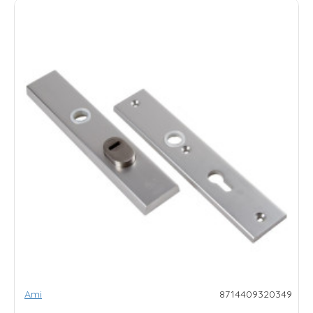
Ami
8714409320349