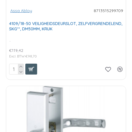
Assa Abloy
8713515299709
4109/18-50 VEILIGHEIDSDEURSLOT, ZELFVERGRENDELEND,
SKG**, DM50MM, KRUK
..
€119,42
Excl. BTW:€98,70