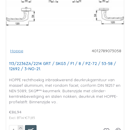
Hoppe
4012789073058
113/2236ZA/2214 GRT / SKG3 / F1 / 8 / PZ-72 / 53-58 /
12692 / 3-NO-21.
HOPPE rechthoekig inbraakwerend deurkrukgarnituur van
massief aluminium, met rondom facet, conform DIN 18257 en
NEN 5089, SKG®***-keurmerk. Buitenzijde met cilinder-
kerntrekbeveiliging en stalen nokken, deurkruk met HOPPE-
profielstift. Binnenzijde vo..
€86,94
Excl. BTW:€71,85