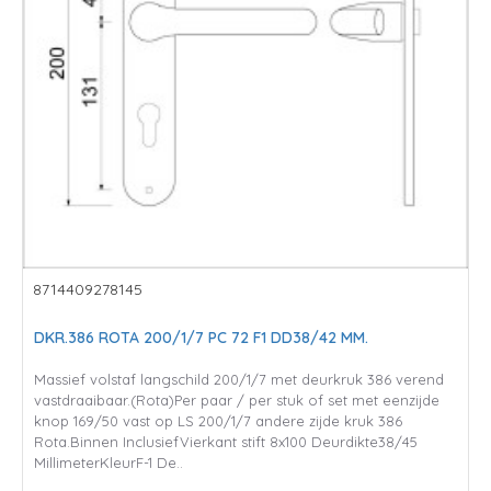
8714409278145
DKR.386 ROTA 200/1/7 PC 72 F1 DD38/42 MM.
Massief volstaf langschild 200/1/7 met deurkruk 386 verend
vastdraaibaar.(Rota)Per paar / per stuk of set met eenzijde
knop 169/50 vast op LS 200/1/7 andere zijde kruk 386
Rota.Binnen InclusiefVierkant stift 8x100 Deurdikte38/45
MillimeterKleurF-1 De..