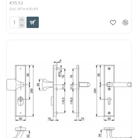
€55,52
Excl. BTW:€45,89