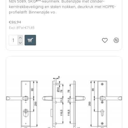
NEN 5089, SKG®***-keurmerk. Buitenzijde met cilinder-
kerntrekbeveiliging en stalen nokken, deurkruk met HOPPE-
profielstift. Binnenzijde vo..
€86,94
Excl. BTW:€71,85