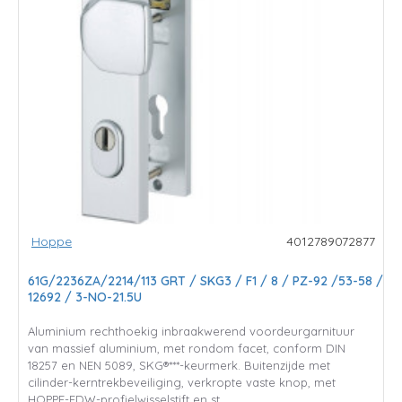
Hoppe
4012789072877
61G/2236ZA/2214/113 GRT / SKG3 / F1 / 8 / PZ-92 /53-58 /
12692 / 3-NO-21.5U
Aluminium rechthoekig inbraakwerend voordeurgarnituur
van massief aluminium, met rondom facet, conform DIN
18257 en NEN 5089, SKG®***-keurmerk. Buitenzijde met
cilinder-kerntrekbeveiliging, verkropte vaste knop, met
HOPPE-FDW-profielwisselstift en st..