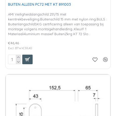
BUITEN ALLEEN PC72 MET KT 891003
AMI Veiligheidslangschild 251/15 met
kerntrekbeveiliging.Buitenschild 15 mm met nylon ring.BULS :
BuitenlangschildSKG certificering alleen van toepassing bij
montage volgens montagehandleiding..KleurF 1
MateriaalAluminium massief BuitenZkrg KT 72 Slo..
€46,46
Excl. BTW:€38,40