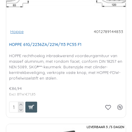
Hoppe
4012789144833
HOPPE 61G/2236ZA/2214/113 PC55 F1
HOPPE rechthoekig inbraakwerend voordeurgarnituur van
massief aluminium, met rondom facet, conform DIN 18257 en
NEN 5089, SKG®***-keurmerk. Buitenzijde met cilinder-
kerntrekbeveiliging, verkropte vaste knop, met HOPPE-FDW-
profielwisselstift en stalen..
€86,94
Excl. BTW:€71,85
LEVERBAAR 3 /5 DAGEN