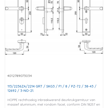
4012789073034
113/2236ZA/2214 GRT / SKG3 / F1 / 8 / PZ-72 / 38-43 /
12692 / 3-NO-21.
HOPPE rechthoekig inbraakwerend deurkrukgarnituur van
massief aluminium, met rondom facet, conform DIN 18257 en