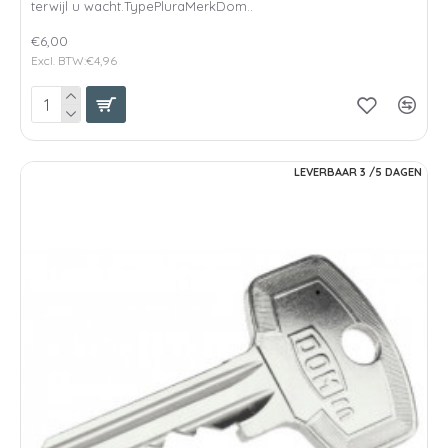
terwijl u wacht.TypePluraMerkDom..
€6,00
Excl. BTW:€4,96
LEVERBAAR 3 /5 DAGEN