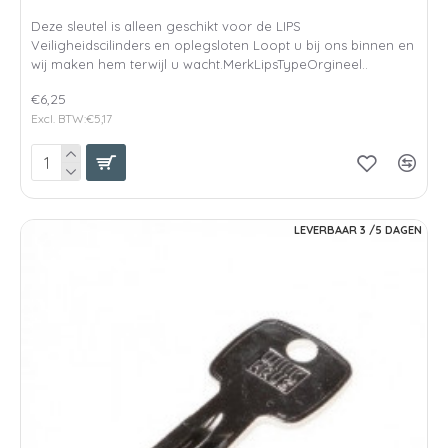
Deze sleutel is alleen geschikt voor de LIPS
Veiligheidscilinders en oplegsloten Loopt u bij ons binnen en
wij maken hem terwijl u wacht.MerkLipsTypeOrgineel..
€6,25
Excl. BTW:€5,17
LEVERBAAR 3 /5 DAGEN