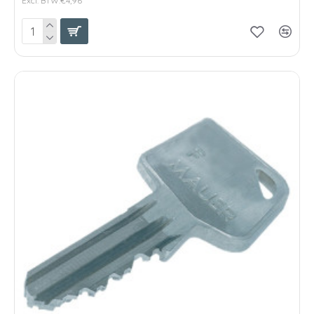
Excl. BTW:€4,96