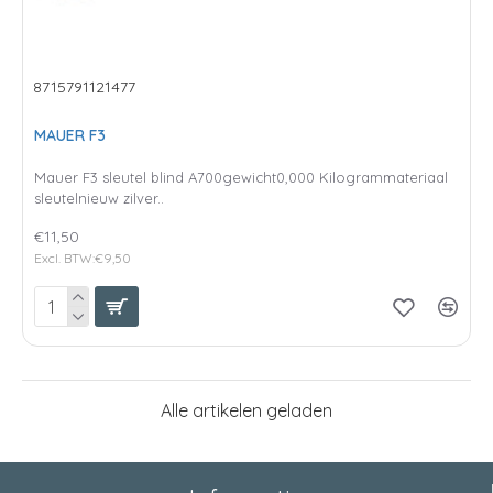
8715791121477
MAUER F3
Mauer F3 sleutel blind A700gewicht0,000 Kilogrammateriaal
sleutelnieuw zilver..
€11,50
Excl. BTW:€9,50
Alle artikelen geladen