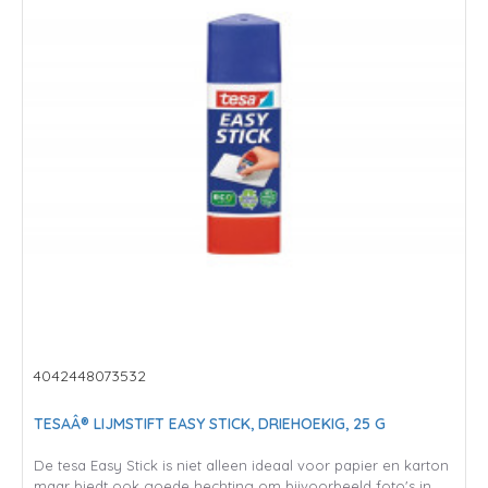
4042448073532
TESAÂ® LIJMSTIFT EASY STICK, DRIEHOEKIG, 25 G
De tesa Easy Stick is niet alleen ideaal voor papier en karton
maar biedt ook goede hechting om bijvoorbeeld foto's in