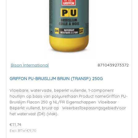
Bison International
8710439273372
GRIFFON PU-BRUISLIJM BRUIN (TRANSP.) 250G
Vloeibare, watervaste, beperkt vullende, 1-component
houtlijm op basis van polyurethaan.Product nameGriffon PU-
Bruislijm Flacon 250 g NL/FR Eigenschappen· Vloeibaar ·
Beperkt vullend; bruist op · WeerbesToepassingsgebiedVoor
het watervast (D4) (vlak)..
€11,74
Excl. BTW:€9,70