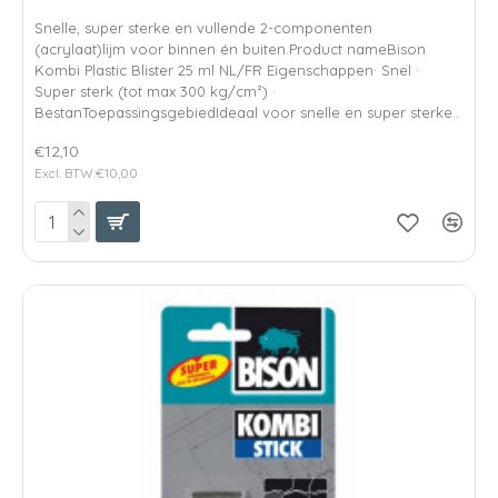
Snelle, super sterke en vullende 2-componenten
(acrylaat)lijm voor binnen én buiten.Product nameBison
Kombi Plastic Blister 25 ml NL/FR Eigenschappen· Snel ·
Super sterk (tot max 300 kg/cm²) ·
BestanToepassingsgebiedIdeaal voor snelle en super sterke..
€12,10
Excl. BTW:€10,00