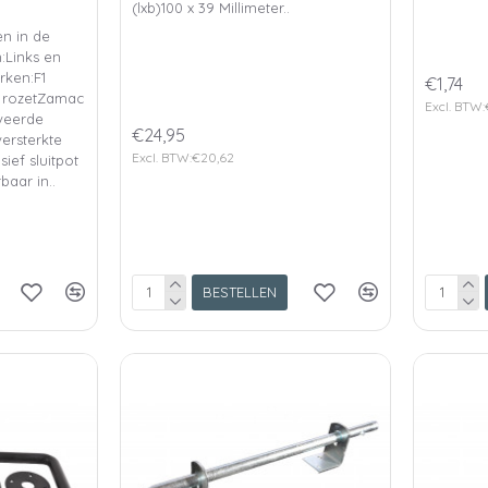
(lxb)100 x 39 Millimeter..
n in de
Links en
rken:F1
€1,74
 rozetZamac
Excl. BTW:
iveerde
€24,95
ersterkte
Excl. BTW:€20,62
sief sluitpot
aar in..
BESTELLEN