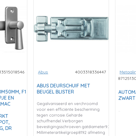
13515018546
Abus
4003318336447
Metaali
8712513
ABUS DEURSCHUIF MET
DM50MM, F1
BEUGEL BLISTER
AUTOMA
PJE EN
ZWART
AMAC
Gegalvaniseerd en verchroomd
voor een efficiënte bescherming
..
tegen corrosie.Geharde
RKT
schuifhendel.Verborgen
POT,
bevestigingsschroeven.gatdiameter9.3
G, DR
Millimeterartikelgroep8192 afmeting