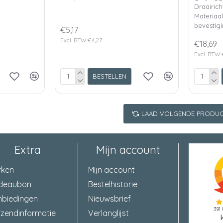
Draairic
Materiaa
bevestigi
€5,17
Excl. BTW:€4,27
€18,69
Excl. BTW:
BESTELLEN
LAAD VOLGENDE PRODUC
Extra
Mijn account
rken
Mijn account
deaubon
Bestelhistorie
nbiedingen
Nieuwsbrief
zendinformatie
Verlanglijst