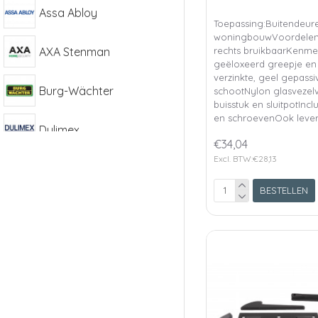
Assa Abloy
Toepassing:Buitendeure
woningbouwVoordelen:
AXA Stenman
rechts bruikbaarKenme
geëloxeerd greepje en
verzinkte, geel gepass
Burg-Wächter
schootNylon glasvezelv
buisstuk en sluitpotInclu
en schroevenOok leverb
Dulimex
€34,04
Excl. BTW:€28,13
Intersteel
BESTELLEN
Metaalindustrie
Waelbers
Schadebo
SHI