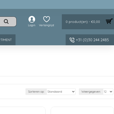
0 product(en) - €0,00
Login
Verlanglijst
+31 (0)30 244 2485
TIMENT
Sorteren op:
Weergegeven: