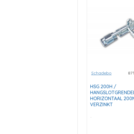
Schadebo
87
HSG 200H /
HANGSLOTGRENDE
HORIZONTAAL 20
VERZINKT
..