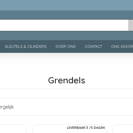
SLEUTELS & CILINDERS
OVER ONS
CONTACT
ONS ASSOR
Grendels
rgelijk
LEVERBAAR 3 /5 DAGEN