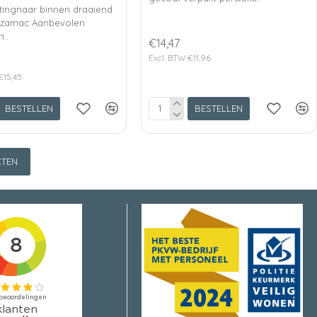
htingnaar binnen draaiend
lzamac Aanbevolen
n..
€14,47
Excl. BTW:€11,96
€15,45
BESTELLEN
BESTELLEN
TEN