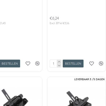
€6,24
€1,43
Excl. BTW:€5,16
BESTELLEN
BESTELLEN
LEVERBAAR 3 /5 DAGEN