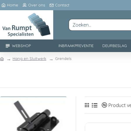
Home
Over ons
Contact
WEBSHOP
INBRAAKPREVENTIE
DEURBESLAG
Hang en Sluitwerk
Grendels
Product ve