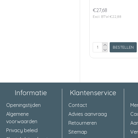
€27,68
Excl. BTW:€22,88
BESTELLEN
Informatie
Klantenservice
Openingstijden
Contact
Me
Algemene
Advies aanvraag
Ca
voorwaarden
Retourneren
Aa
Privacy beleid
Sitemap
Ver