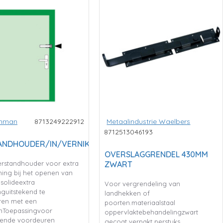
enman
8713249222912
Metaalindustrie Waelbers
8712513046193
ANDHOUDER/IN/VERNIKKELD/BL
OVERSLAGGRENDEL 430MM
ierstandhouder voor extra
ZWART
ing bij het openen van
solideextra
Voor vergrendeling van
nguitstekend te
landhekken of
ren met een
poorten.materiaalstaal
nToepassingvoor
oppervlaktebehandelingzwart
ggende voordeuren
gecoat verpakt perstuks..