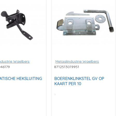
ndustrie Waelbers
Metaalindustrie Waelbers
046179
8712513019951
TISCHE HEKSLUITING
BOERENKLINKSTEL GV OP
KAART PER 10
..