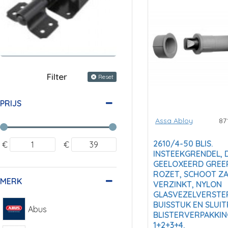
Filter
Reset
PRIJS
Assa Abloy
87
2610/4-50 BLIS.
€
€
INSTEEKGRENDEL, 
GEELOXEERD GREE
ROZET, SCHOOT Z
MERK
VERZINKT, NYLON
GLASVEZELVERSTE
BUISSTUK EN SLUIT
Abus
BLISTERVERPAKKIN
1+2+3+4.