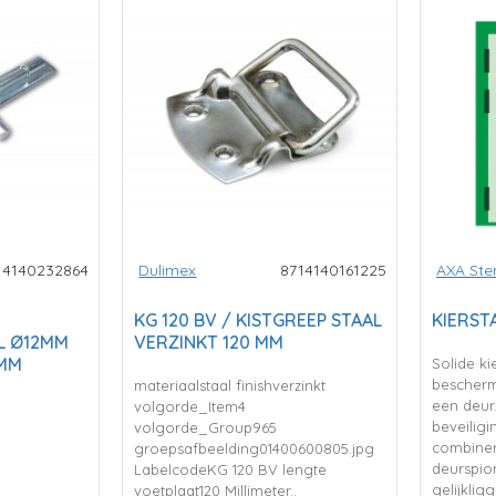
14140232864
Dulimex
8714140161225
AXA St
KG 120 BV / KISTGREEP STAAL
KIERST
L Ø12MM
VERZINKT 120 MM
0MM
Solide k
bescherm
materiaalstaal finishverzinkt
een deur.
volgorde_Item4
beveiligi
volgorde_Group965
combine
groepsafbeelding01400600805.jpg
deurspio
LabelcodeKG 120 BV lengte
gelijkli
voetplaat120 Millimeter..