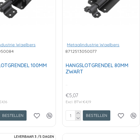
ndustrie Waelbers
Metaalindustrie Waelbers
050084
8712513050077
LOTGRENDEL 100MM
HANGSLOTGRENDEL 80MM
ZWART
..
€5,07
€4,16
Excl. BTW:€4,19
BESTELLEN
BESTELLEN
LEVERBAAR 3 /5 DAGEN