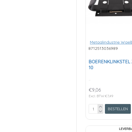
Metaalindustrie Wael
8712513036989
BOERENKLINKSTEL
10
..
€9,06
Excl. BTW:€7,49
BESTELLEN
LEVERB