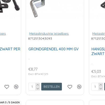
bers
Metaalindustrie Waelbers
Metaali
8712513043093
8712513
 ZWART PER
GRONDGRENDEL 400 MM GV
HANGS
ZWART
..
..
€8,77
€5,03
Excl. BTW:€7,25
Excl. BTW:
BESTELLEN
AAR 3 /5 DAGEN