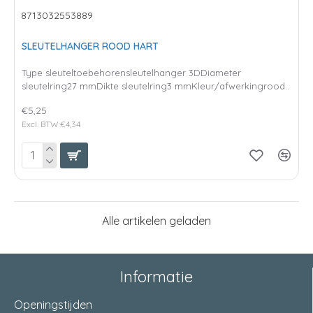
8713032553889
SLEUTELHANGER ROOD HART
Type sleuteltoebehorensleutelhanger 3DDiameter
sleutelring27 mmDikte sleutelring3 mmKleur/afwerkingrood..
€5,25
Excl. BTW:€4,34
Alle artikelen geladen
Informatie
Openingstijden