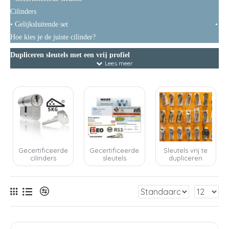
Cilinders
• Gelijksluitende set
•
Hoe kies je de juiste cilinder?
Dupliceren sleutels met een vrij profiel
Heeft u een sleutel die u wilt laten dupliceren? Loop gerust binnen en
we maken de sleutel graag voor u, terwijl u wacht. Met ons grootte
assortiment voorraadsleutels staan wij u graag direct te hulp. Is de
sleutel desondanks niet op voorraad dan organiseren wij dit alsnog snel
voor u.
Gecertificeerde
Gecertificeerde
Sleutels vrij te
Gecertificeerde sleutels (beschermd profiel)
cilinders
sleutels
dupliceren
Met een gecertificeerde sleutel kiest u voor de zekerheid dat een sleutel
niet kan worden nagemaakt zonder tonen van het bijbehorende
veiligheid certificaat. Hiermee heeft u in de hand wie sleutels kan laten
dupliceren. Zonder certificaat geen duplicaat. Wij kunnen naast nieuwe
gecertificeerde cilinders en sleutels leveren. Uiteraard is ook het