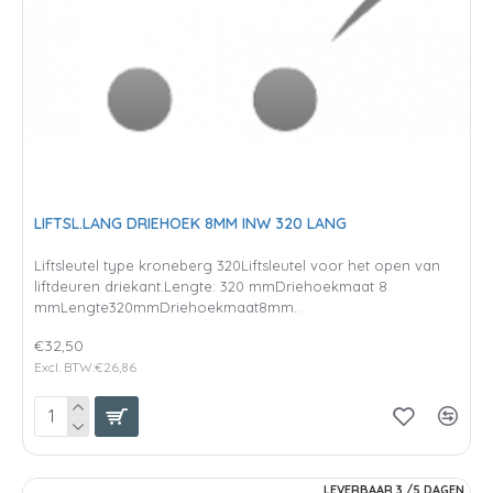
LIFTSL.LANG DRIEHOEK 8MM INW 320 LANG
Liftsleutel type kroneberg 320Liftsleutel voor het open van
liftdeuren driekant.Lengte: 320 mmDriehoekmaat 8
mmLengte320mmDriehoekmaat8mm..
€32,50
Excl. BTW:€26,86
LEVERBAAR 3 /5 DAGEN