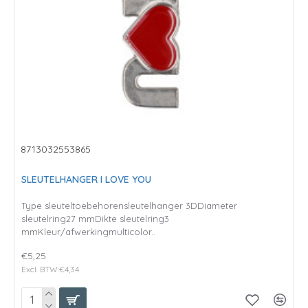
8713032553865
SLEUTELHANGER I LOVE YOU
Type sleuteltoebehorensleutelhanger 3DDiameter
sleutelring27 mmDikte sleutelring3
mmKleur/afwerkingmulticolor..
€5,25
Excl. BTW:€4,34