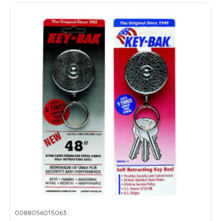
van een cilinder heeft u de keuze uit een SKG**® of een SKG***®
cilinder. SKG staat voor Stichting Kwaliteit Gevelbouw. Deze stichting
test al het hang- en sluitwerk op sterkte- en duurzaamheid. Een
SKG**® cilinder is niet bestand tegen het kerntrekken. Dit kan
gecombineerd worden met SKG***® beslag waardoor u hier wel tegen
beschermd bent.
Wanner u een goed beveiligde cilinder wilt hebben zonder vervanging
van het beslag adviseren wij een SKG***® toe te passen. Een SKG***
cilinder is wel bestand tegen het kerntrekken, daarnaast is de SKG***®
cilinder ook beveiligd tegen kopsleutels en lockpicken. In beide
gevallen betekend dit dat er geen manipulatiesleutels of technieken
toepasbaar zijn bij dit type cilinders
Informatie - Hoe kies je de juiste cilinder?
Voor het kiezen van de juiste cilinder hebben wij wat extra informatie
voor u, zodat u weet welke functies er aan een cilinder mogelijk zijn.
0088056015063