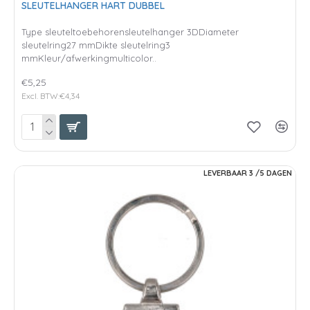
SLEUTELHANGER HART DUBBEL
Type sleuteltoebehorensleutelhanger 3DDiameter
sleutelring27 mmDikte sleutelring3
mmKleur/afwerkingmulticolor..
€5,25
Excl. BTW:€4,34
LEVERBAAR 3 /5 DAGEN