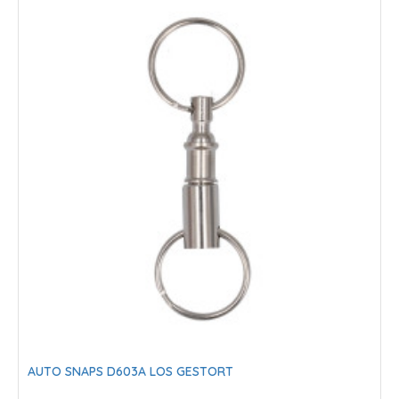
naleveren op bestaand certificaat bij ons in vertrouwend handen. Indien
u sleutels op certificaat wilt bestellen kan dit op vertoon van het
certificaat. Wanneer een gecertificeerde sleutel in beheer is van een
bijvoorbeeld een woningcorporatie, Vereniging van Eigenaren of
pandeigenaar heeft u een brief nodig waarin toestemming wordt
gegeven op het bestellen van een nieuwe gecertificeerde sleutel. In
toenemende mate worden wij hierbij gevraagd ook dit te faciliteren.
Gelijksluitende set (K.A)
Met het aanschaffen van een gelijksluitende set betekend dit dat u
meerdere cilinders aanschaft waarbij één en dezelfde sleutel past. Denk
aan de situatie waarin u met één sleutel zowel de voordeur als de
achterdeur, berging en brievenbus in kunt. Dit noemen wij een
gelijksluitende set. U kunt een gelijksluitende set aanschaffen voor
onbeperkt aantal deuren. U heeft dan voor iedere sluiting één en
dezelfde sleutel. Deze sleutels kunt u uiteraard op vrij als gecertificeerd
AUTO SNAPS D603A LOS GESTORT
profiel aanschaffen. Over de gecertificeerde sleutels lees u hierboven