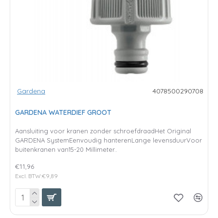
Gardena
4078500290708
GARDENA WATERDIEF GROOT
Aansluiting voor kranen zonder schroefdraadHet Original
GARDENA SystemEenvoudig hanterenLange levensduurVoor
buitenkranen van15-20 Millimeter..
€11,96
Excl. BTW:€9,89