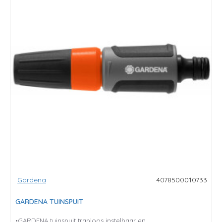
Gardena
4078500010733
GARDENA TUINSPUIT
•GARDENA tuinspuit traploos instelbaar en