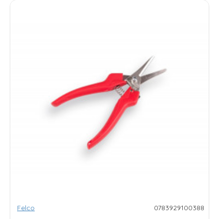
Felco
0783929100388