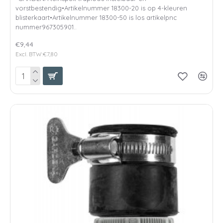
vorstbestendig•Artikelnummer 18300-20 is op 4-kleuren
blisterkaart•Artikelnummer 18300-50 is los artikelpnc
nummer967305901..
€9,44
Excl. BTW:€7,80