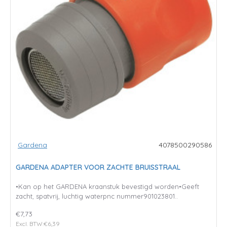
Gardena
4078500290586
GARDENA ADAPTER VOOR ZACHTE BRUISSTRAAL
•Kan op het GARDENA kraanstuk bevestigd worden•Geeft
zacht, spatvrij, luchtig waterpnc nummer901023801..
€7,73
Excl. BTW:€6,39