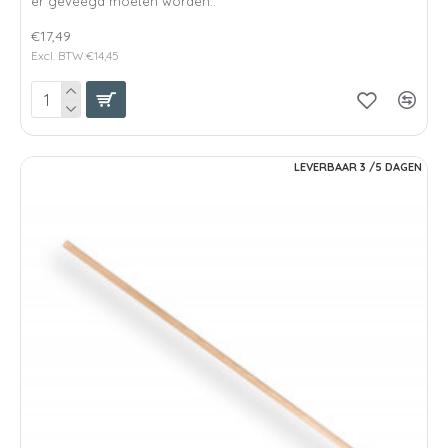
er geveegd moeten worden..
€17,49
Excl. BTW:€14,45
LEVERBAAR 3 /5 DAGEN