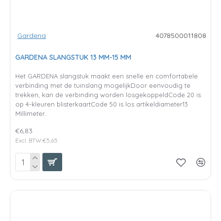
Gardena
4078500011808
GARDENA SLANGSTUK 13 MM-15 MM
Het GARDENA slangstuk maakt een snelle en comfortabele
verbinding met de tuinslang mogelijkDoor eenvoudig te
trekken, kan de verbinding worden losgekoppeldCode 20 is
op 4-kleuren blisterkaartCode 50 is los artikeldiameter13
Millimeter..
€6,83
Excl. BTW:€5,65