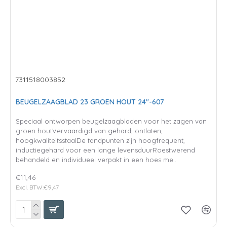
7311518003852
BEUGELZAAGBLAD 23 GROEN HOUT 24"-607
Speciaal ontworpen beugelzaagbladen voor het zagen van
groen houtVervaardigd van gehard, ontlaten,
hoogkwaliteitsstaalDe tandpunten zijn hoogfrequent,
inductiegehard voor een lange levensduurRoestwerend
behandeld en individueel verpakt in een hoes me..
€11,46
Excl. BTW:€9,47