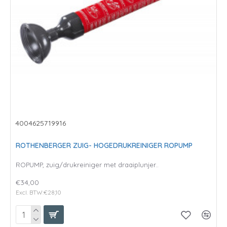
4004625719916
ROTHENBERGER ZUIG- HOGEDRUKREINIGER ROPUMP
ROPUMP, zuig/drukreiniger met draaiplunjer..
€34,00
Excl. BTW:€28,10