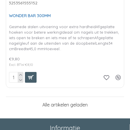
3253561555152
WONDER BAR 300MM
Gesmede stalen uitvoering voor extra hardheidAfgeplatte
hoeken voor betere werkingIdeaal om nagels uit te trekken,
iets open te breken en iets mee af te schrapenAfgeplatte
nagelgleuf aan de uiteinden van de sloopbeitelLengte34
cmBreedte45,0 mmHoeveel..
€9,80
Excl. BTW:€8,10
Alle artikelen geladen
Informatie