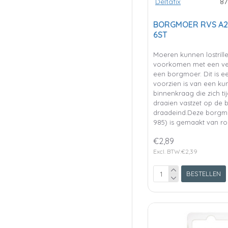
Deltafix
87
BORGMOER RVS A2 
6ST
Moeren kunnen lostrillen
voorkomen met een ve
een borgmoer. Dit is e
voorzien is van een kun
binnenkraag die zich ti
draaien vastzet op de 
draadeind.Deze borgm
985) is gemaakt van ro
€2,89
Excl. BTW:€2,39
BESTELLEN