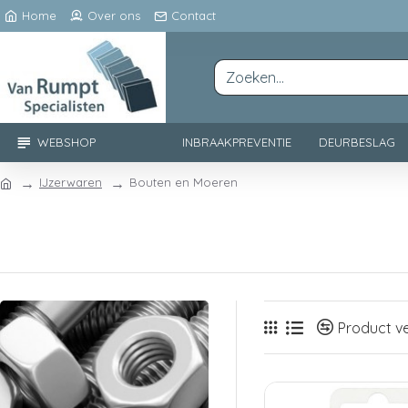
Home
Over ons
Contact
WEBSHOP
INBRAAKPREVENTIE
DEURBESLAG
IJzerwaren
Bouten en Moeren
Product ve