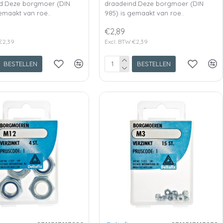
d.Deze borgmoer (DIN
draadeind.Deze borgmoer (DIN
emaakt van roe..
985) is gemaakt van roe..
€2,89
€2,39
Excl. BTW:€2,39
BESTELLEN
BESTELLEN