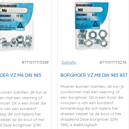
8711517113269
Deltafix
8711517113276
ER VZ M6 DIN 985
BORGMOER VZ M8 DIN 985 8ST
Moeren kunnen lostrillen, dit kun je
voorkomen met een veerring of
nnen lostrillen, dit kun je
een borgmoer. Dit is een moer die
n met een veerring of
voorzien is van een kunststof
moer. Dit is een moer die
binnenkraag die zich tijdens het
is van een kunststof
draaien vastzet op de bout of het
ag die zich tijdens het
draadeind.Deze borgmoer (DIN
astzet op de bout of het
985) is elektrolytisch ..
d.Deze borgmoer (DIN