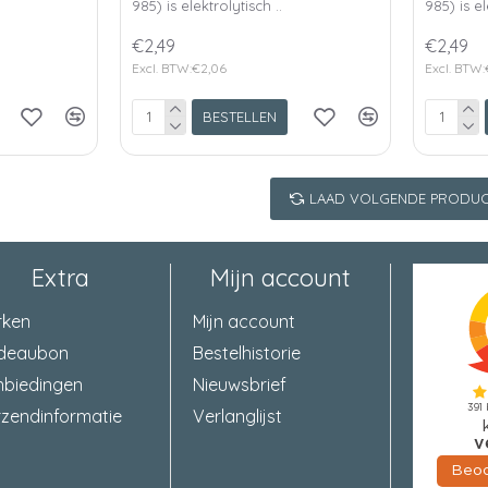
985) is elektrolytisch ..
985) is el
€2,49
€2,49
Excl. BTW:€2,06
Excl. BTW:
BESTELLEN
LAAD VOLGENDE PRODUC
Extra
Mijn account
rken
Mijn account
deaubon
Bestelhistorie
nbiedingen
Nieuwsbrief
zendinformatie
Verlanglijst