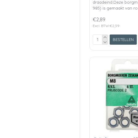
draadeind.Deze borgm
985) is gemaakt van ro
€2,89
Excl. BTW:€2,39
BESTELLEN