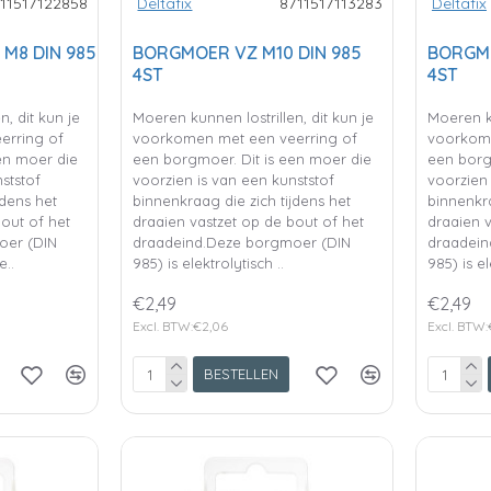
11517122858
Deltafix
8711517113283
Deltafix
M8 DIN 985
BORGMOER VZ M10 DIN 985
BORGMO
4ST
4ST
, dit kun je
Moeren kunnen lostrillen, dit kun je
Moeren ku
erring of
voorkomen met een veerring of
voorkome
en moer die
een borgmoer. Dit is een moer die
een borg
ststof
voorzien is van een kunststof
voorzien 
jdens het
binnenkraag die zich tijdens het
binnenkra
bout of het
draaien vastzet op de bout of het
draaien v
oer (DIN
draadeind.Deze borgmoer (DIN
draadein
e..
985) is elektrolytisch ..
985) is el
€2,49
€2,49
Excl. BTW:€2,06
Excl. BTW:
BESTELLEN