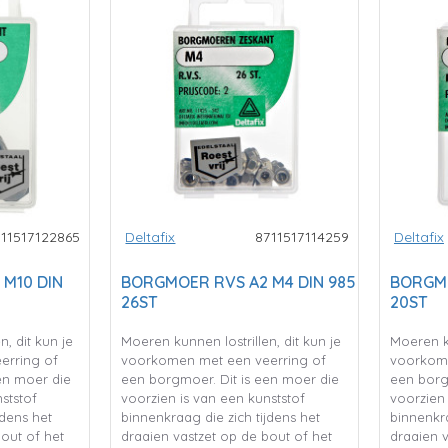
711517122865
Deltafix
8711517114259
Deltafix
M10 DIN
BORGMOER RVS A2 M4 DIN 985
BORGMO
26ST
20ST
, dit kun je
Moeren kunnen lostrillen, dit kun je
Moeren ku
erring of
voorkomen met een veerring of
voorkome
en moer die
een borgmoer. Dit is een moer die
een borg
ststof
voorzien is van een kunststof
voorzien 
jdens het
binnenkraag die zich tijdens het
binnenkra
bout of het
draaien vastzet op de bout of het
draaien v