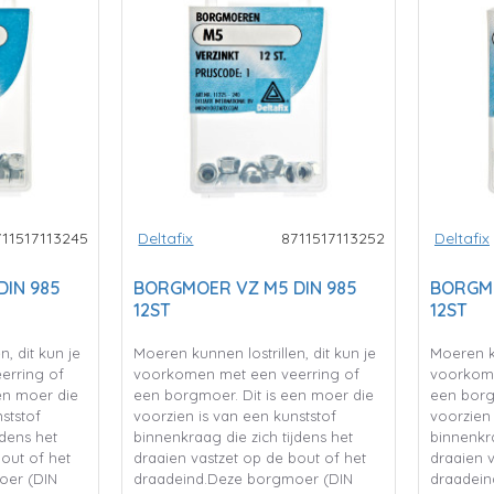
711517113245
Deltafix
8711517113252
Deltafix
IN 985
BORGMOER VZ M5 DIN 985
BORGMO
12ST
12ST
, dit kun je
Moeren kunnen lostrillen, dit kun je
Moeren ku
erring of
voorkomen met een veerring of
voorkome
en moer die
een borgmoer. Dit is een moer die
een borg
ststof
voorzien is van een kunststof
voorzien 
jdens het
binnenkraag die zich tijdens het
binnenkra
bout of het
draaien vastzet op de bout of het
draaien v
oer (DIN
draadeind.Deze borgmoer (DIN
draadein