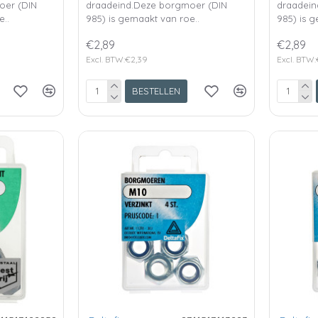
oer (DIN
draadeind.Deze borgmoer (DIN
draadein
e..
985) is gemaakt van roe..
985) is g
€2,89
€2,89
Excl. BTW:€2,39
Excl. BTW:
BESTELLEN