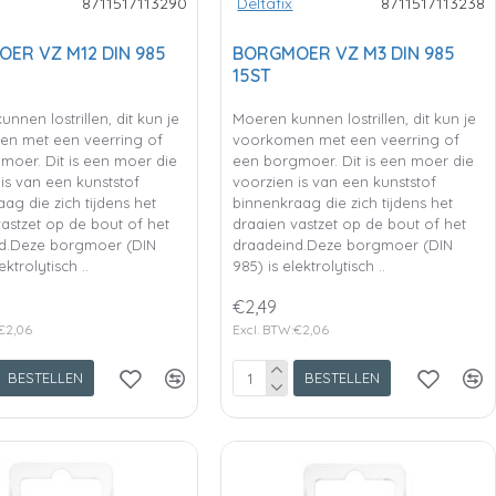
8711517113290
Deltafix
8711517113238
ER VZ M12 DIN 985
BORGMOER VZ M3 DIN 985
15ST
nnen lostrillen, dit kun je
Moeren kunnen lostrillen, dit kun je
n met een veerring of
voorkomen met een veerring of
moer. Dit is een moer die
een borgmoer. Dit is een moer die
is van een kunststof
voorzien is van een kunststof
ag die zich tijdens het
binnenkraag die zich tijdens het
astzet op de bout of het
draaien vastzet op de bout of het
d.Deze borgmoer (DIN
draadeind.Deze borgmoer (DIN
ektrolytisch ..
985) is elektrolytisch ..
€2,49
€2,06
Excl. BTW:€2,06
BESTELLEN
BESTELLEN