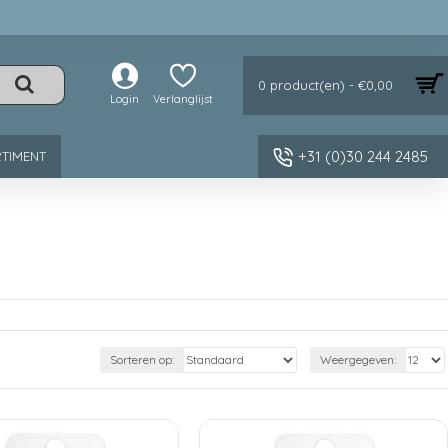
0 product(en) - €0,00
Login
Verlanglijst
+31 (0)30 244 2485
TIMENT
Sorteren op:
Weergegeven: