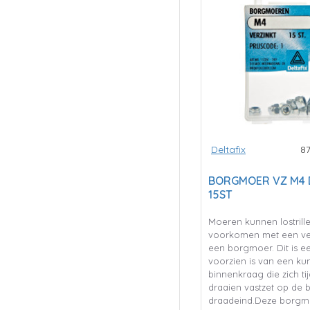
Deltafix
8
BORGMOER VZ M4 D
15ST
Moeren kunnen lostrillen
voorkomen met een ve
een borgmoer. Dit is e
voorzien is van een kun
binnenkraag die zich ti
draaien vastzet op de 
draadeind.Deze borgm