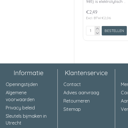
985) is elektrolytisch ..
€2,49
Excl. BTW:€2,06
BESTELLEN
Informatie
Klantenservice
Openingstijden
Contact
Me
Algemene
Advies aanvraag
Ca
voorwaarden
Retourneren
Aa
Privacy beleid
Sitemap
Ver
Sleutels bijmaken in
Utrecht