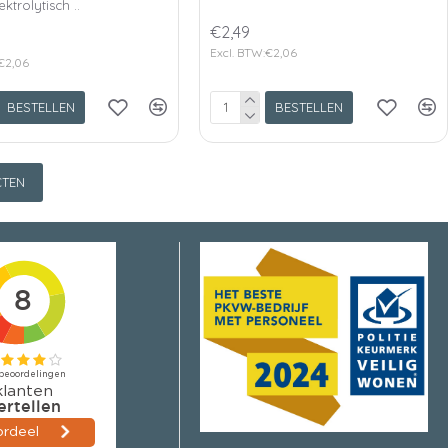
ektrolytisch ..
€2,49
Excl. BTW:€2,06
€2,06
BESTELLEN
BESTELLEN
TEN