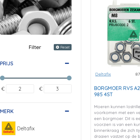
Filter
Reset
PRIJS
Deltafix
8
BORGMOER RVS A2 
€
€
985 4ST
Moeren kunnen lostrillen
MERK
voorkomen met een ve
een borgmoer. Dit is e
voorzien is van een kun
Deltafix
binnenkraag die zich ti
draaien vastzet op de 