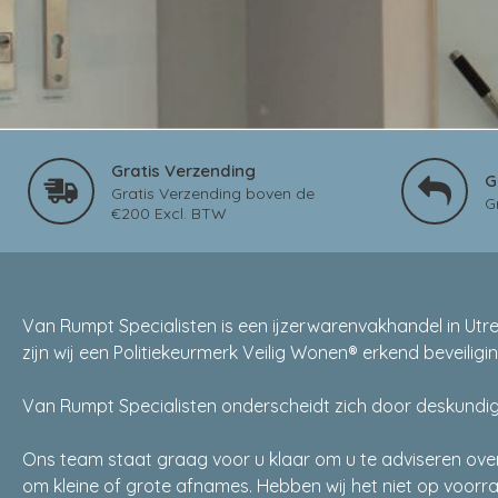
Gratis Verzending
G
Gratis Verzending boven de
G
€200 Excl. BTW
Van Rumpt Specialisten is een ijzerwarenvakhandel in Utr
zijn wij een Politiekeurmerk Veilig Wonen® erkend beveili
Van Rumpt Specialisten onderscheidt zich door deskundig 
Ons team staat graag voor u klaar om u te adviseren over 
om kleine of grote afnames. Hebben wij het niet op voorra