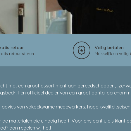
ratis retour
Veilig betalen
ratis retour sturen
Makkelijk en veilig
echt met een groot assortiment aan gereedschappen, ijzerwar
gingsbedrijf en officieel dealer van een groot aantal gerenom
advies van vakbekwame medewerkers, hoge kwaliteitseisen en
de materialen die u nodig heeft. Voor ons bent u als klant be
ad? dan regelen wij het!