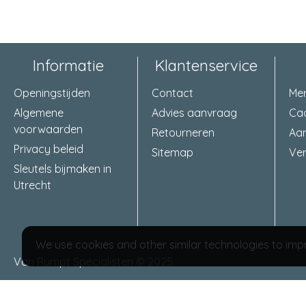
Informatie
Klantenservice
Openingstijden
Contact
Me
Algemene
Advies aanvraag
Ca
voorwaarden
Retourneren
Aa
Privacy beleid
Sitemap
Ver
Sleutels bijmaken in
Utrecht
We use cookies and other similar technologies to impr
Van Rumpt Specialisten © 2025