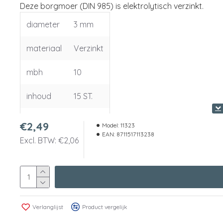
Deze borgmoer (DIN 985) is elektrolytisch verzinkt.
diameter
3 mm
materiaal
Verzinkt
mbh
10
inhoud
15 ST.
groep
628
€2,49
Model:
11323
EAN:
8711517113238
Excl. BTW: €2,06
Verlanglijst
Product vergelijk