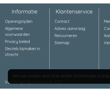
Informatie
Klantenservice
Openingstijden
Contact
Me
Algemene
Advies aanvraag
Ca
voorwaarden
Retourneren
Aa
Privacy beleid
Sitemap
Ver
Sleutels bijmaken in
Utrecht
We use cookies and other similar technologies to impr
Van Rumpt Specialisten © 2025