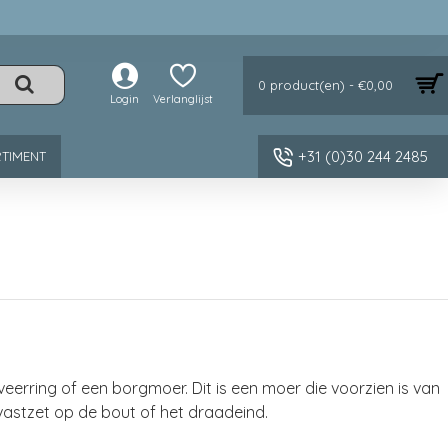
0 product(en) - €0,00
Login
Verlanglijst
+31 (0)30 244 2485
TIMENT
veerring of een borgmoer. Dit is een moer die voorzien is van
 vastzet op de bout of het draadeind.