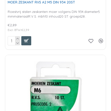
MOER ZESKANT RVS A2 M5 DIN 934 20ST
Roestvrij stalen zeskanten moer volgens DIN 934.diameter5
mmmateriaalR.V.S. mbh10 inhoud20 ST. groep628..
€2,89
Excl. BTW:€2,39