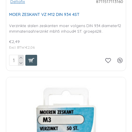
Deltafix
8711517113160
MOER ZESKANT VZ M12 DIN 934 4ST
Verzinkte stalen zeskanten moer volgens DIN 934.diameter12
mmmateriaalVerzinkt mbh5 inhoud4 ST. groep628..
€2,49
Excl. BTW:€2,06