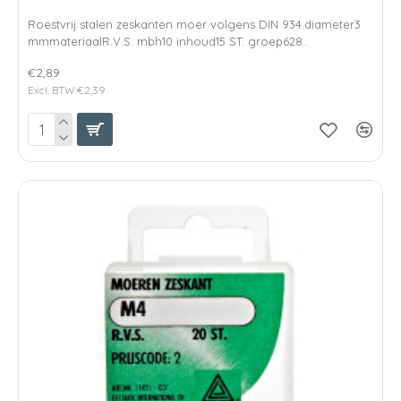
Roestvrij stalen zeskanten moer volgens DIN 934.diameter3
mmmateriaalR.V.S. mbh10 inhoud15 ST. groep628..
€2,89
Excl. BTW:€2,39