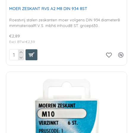
MOER ZESKANT RVS A2 M8 DIN 934 8ST
Roestvrij stalen zeskanten moer volgens DIN 934.diameter8
mmmateriaalR.V.S. mbh6 inhoud8 ST. groep630..
€2,89
Excl. BTW:€2,39