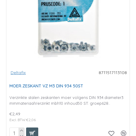
Deltafix
8711517113108
MOER ZESKANT VZ M3 DIN 934 50ST
Verzinkte stalen zeskanten moer volgens DIN 934.diameter3
mmmateriaalVerzinkt mbh10 inhoud50 ST. groep628..
€2,49
Excl. BTW:€2,06