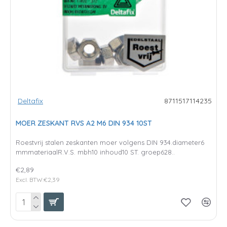
Deltafix
8711517114235
MOER ZESKANT RVS A2 M6 DIN 934 10ST
Roestvrij stalen zeskanten moer volgens DIN 934.diameter6
mmmateriaalR.V.S. mbh10 inhoud10 ST. groep628..
€2,89
Excl. BTW:€2,39