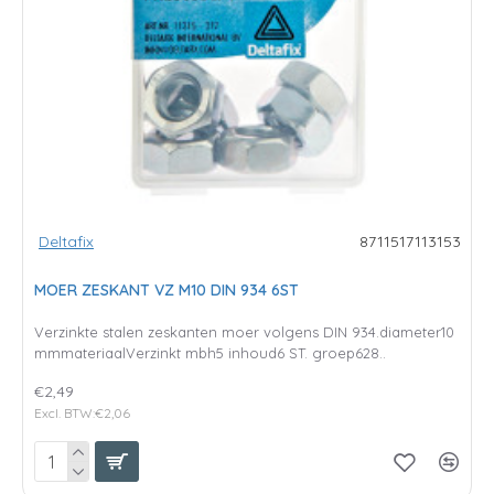
Deltafix
8711517113153
MOER ZESKANT VZ M10 DIN 934 6ST
Verzinkte stalen zeskanten moer volgens DIN 934.diameter10
mmmateriaalVerzinkt mbh5 inhoud6 ST. groep628..
€2,49
Excl. BTW:€2,06