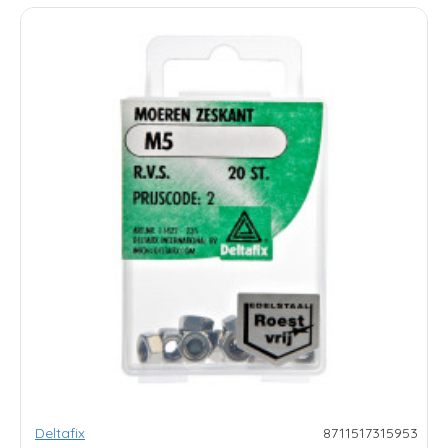
Deltafix
8711517315953