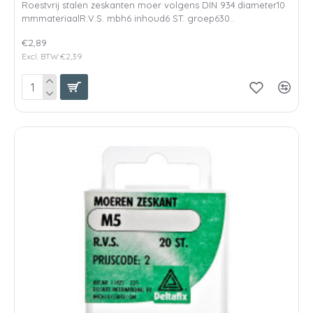
Roestvrij stalen zeskanten moer volgens DIN 934.diameter10
mmmateriaalR.V.S. mbh6 inhoud6 ST. groep630..
€2,89
Excl. BTW:€2,39