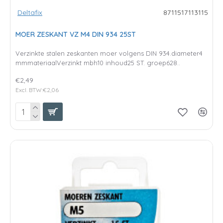
Deltafix
8711517113115
MOER ZESKANT VZ M4 DIN 934 25ST
Verzinkte stalen zeskanten moer volgens DIN 934.diameter4
mmmateriaalVerzinkt mbh10 inhoud25 ST. groep628..
€2,49
Excl. BTW:€2,06