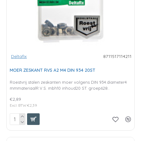
Deltafix
8711517114211
MOER ZESKANT RVS A2 M4 DIN 934 20ST
Roestvrij stalen zeskanten moer volgens DIN 934.diameter4
mmmateriaalR.V.S. mbh10 inhoud20 ST. groep628..
€2,89
Excl. BTW:€2,39