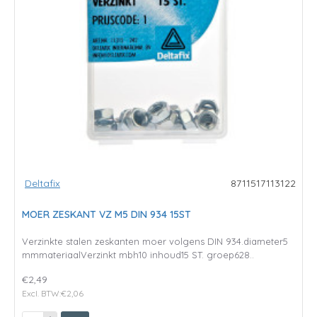
Deltafix
8711517113122
MOER ZESKANT VZ M5 DIN 934 15ST
Verzinkte stalen zeskanten moer volgens DIN 934.diameter5
mmmateriaalVerzinkt mbh10 inhoud15 ST. groep628..
€2,49
Excl. BTW:€2,06