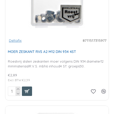
Deltafix
8711517315977
MOER ZESKANT RVS A2 M12 DIN 934 4ST
Roestvrij stalen zeskanten moer volgens DIN 934.diameter12
mmmateriaalR.V.S. mbh6 inhoud4 ST. groep630..
€2,89
Excl. BTW:€2,39