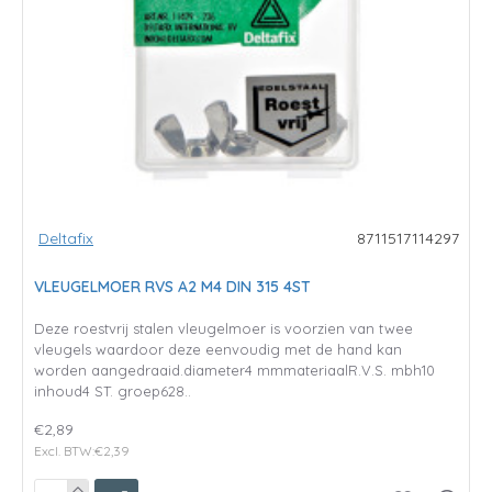
Deltafix
8711517114297
VLEUGELMOER RVS A2 M4 DIN 315 4ST
Deze roestvrij stalen vleugelmoer is voorzien van twee
vleugels waardoor deze eenvoudig met de hand kan
worden aangedraaid.diameter4 mmmateriaalR.V.S. mbh10
inhoud4 ST. groep628..
€2,89
Excl. BTW:€2,39