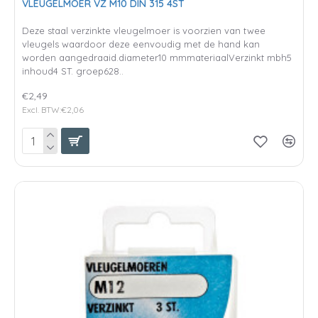
VLEUGELMOER VZ M10 DIN 315 4ST
Deze staal verzinkte vleugelmoer is voorzien van twee
vleugels waardoor deze eenvoudig met de hand kan
worden aangedraaid.diameter10 mmmateriaalVerzinkt mbh5
inhoud4 ST. groep628..
€2,49
Excl. BTW:€2,06