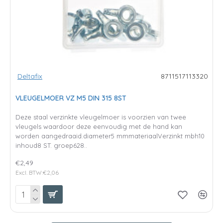
Deltafix
8711517113320
VLEUGELMOER VZ M5 DIN 315 8ST
Deze staal verzinkte vleugelmoer is voorzien van twee
vleugels waardoor deze eenvoudig met de hand kan
worden aangedraaid.diameter5 mmmateriaalVerzinkt mbh10
inhoud8 ST. groep628..
€2,49
Excl. BTW:€2,06