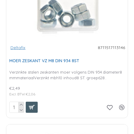
Deltafix
8711517113146
MOER ZESKANT VZ M8 DIN 934 8ST
Verzinkte stalen zeskanten moer volgens DIN 934.diameter8
mmmateriaalVerzinkt mbh10 inhoud8 ST. groep628..
€2,49
Excl. BTW:€2,06