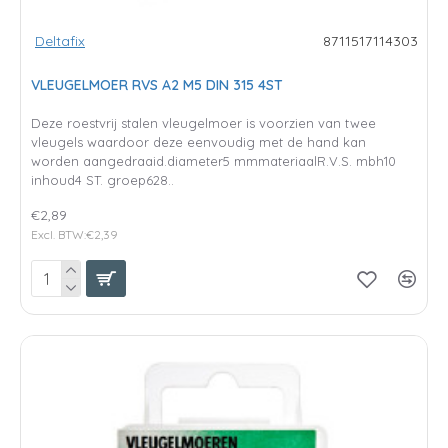
Deltafix
8711517114303
VLEUGELMOER RVS A2 M5 DIN 315 4ST
Deze roestvrij stalen vleugelmoer is voorzien van twee
vleugels waardoor deze eenvoudig met de hand kan
worden aangedraaid.diameter5 mmmateriaalR.V.S. mbh10
inhoud4 ST. groep628..
€2,89
Excl. BTW:€2,39