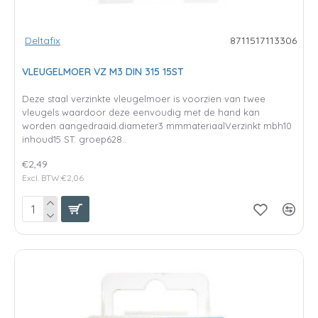
Deltafix
8711517113306
VLEUGELMOER VZ M3 DIN 315 15ST
Deze staal verzinkte vleugelmoer is voorzien van twee
vleugels waardoor deze eenvoudig met de hand kan
worden aangedraaid.diameter3 mmmateriaalVerzinkt mbh10
inhoud15 ST. groep628..
€2,49
Excl. BTW:€2,06