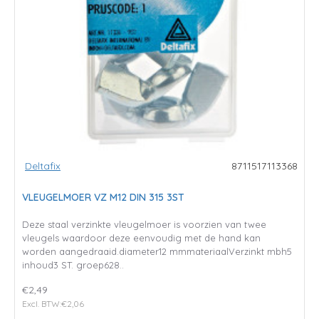
Deltafix
8711517113368
VLEUGELMOER VZ M12 DIN 315 3ST
Deze staal verzinkte vleugelmoer is voorzien van twee
vleugels waardoor deze eenvoudig met de hand kan
worden aangedraaid.diameter12 mmmateriaalVerzinkt mbh5
inhoud3 ST. groep628..
€2,49
Excl. BTW:€2,06