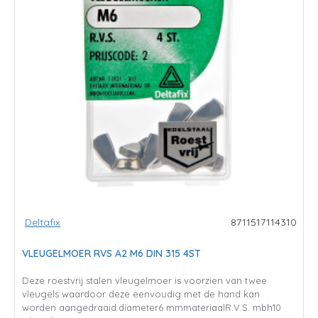
Deltafix
8711517114310
VLEUGELMOER RVS A2 M6 DIN 315 4ST
Deze roestvrij stalen vleugelmoer is voorzien van twee
vleugels waardoor deze eenvoudig met de hand kan
worden aangedraaid.diameter6 mmmateriaalR.V.S. mbh10