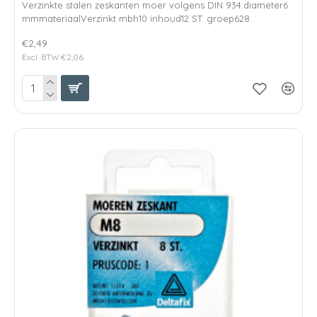
Verzinkte stalen zeskanten moer volgens DIN 934.diameter6
mmmateriaalVerzinkt mbh10 inhoud12 ST. groep628..
€2,49
Excl. BTW:€2,06