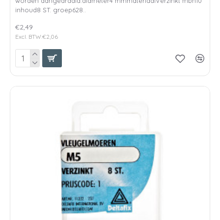
worden aangedraaid.diameter4 mmmateriaalVerzinkt mbh10
inhoud8 ST. groep628..
€2,49
Excl. BTW:€2,06