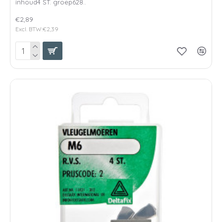
inhoud4 ST. groep628..
€2,89
Excl. BTW:€2,39