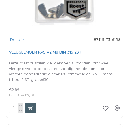
Deltafix
8711517316158
VLEUGELMOER RVS A2 M8 DIN 315 2ST
Deze roestvrij stalen vleugelmoer is voorzien van twee
vleugels waardoor deze eenvoudig met de hand kan
worden aangedraaid.diameter8 mmmateriaalR.V.S. mbh6
inhoud2 ST. groep630..
€2,89
Excl. BTW:€2,39