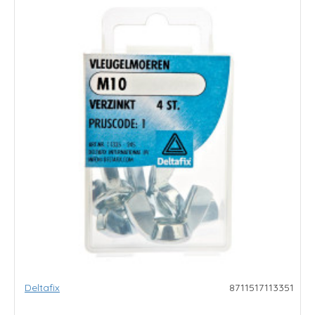
Deltafix
8711517113351