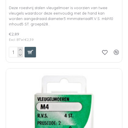
Deze roestvrij stalen vleugelmoer is voorzien van twee
vleugels waardoor deze eenvoudig met de hand kan
worden aangedraaid.diameter3 mmmateriaalR.V.S. mbh10
inhoud5 ST. groep628..
€2,89
Excl. BTW:€2,39