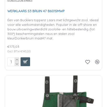
5060020839863
WERKLAARS S3 BRUIN 47 B601SMWP
Één van Bucklers toppers! Laars met lichtgewicht zool. Ideaal
voor alle werkomstandigheden. Populair in de off-shore en
bouw.uitvoeringwaterdicht zoololie- en hittebestendig (tot
300°) beschermingstalen neus en stalen zool
kleurDonkerbruin maat47 mat..
€173,03
Excl. BTW:€143,00