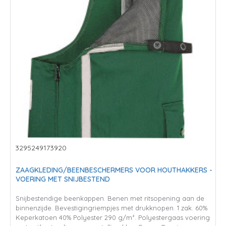
3295249173920
ZAAGKLEDING/BEENBESCHERMERS VOOR HOUTHAKKERS -
VOERING MET SNIJBESTEND
Snijbestendige beenkappen. Benen met ritsopening aan de
binnenzijde. Bevestigingriempjes met drukknopen. 1 zak. 60%
Keperkatoen 40% Polyester 290 g/m². Polyestergaas voering