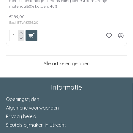
met snijbestendige samenstelling.kleurGroen-Oranje
materiaal60% katoen, 40% ..
€189,00
Excl. BTW:€156,20
Alle artikelen geladen
Informatie
Openingstijden
Algemene voorwaarden
Privacy beleid
Sleutels bijmaken in Utrecht