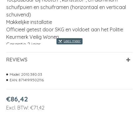
schuifpuien en schuiframen (horizontaal en verticaal
schuivend)
Makkelijke installatie
Officieel getest door SKG en voldoet aan het Politie
Keurmerk Veilig Wonen
Garantie 2 jaar
Geleverd inclusief montagemateriaal en 1 sleutel.
REVIEWS
kleur
aluminium (RAL 9006)
Model:
2010.380.03
EAN:
8714199502116
materiaal
staal geëpoxeerd
lengte
1430 Millimeter
€86,42
Excl. BTW: €71,42
keurmerk
SKG®** SKG® V
inkortbaar
ja
type slot
stersleutelslot