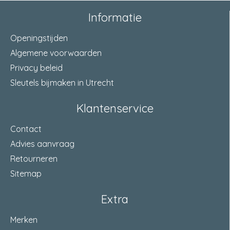
Informatie
politiekeurmerk
ja
Openingstijden
afm. buis
20 x 20 Millimeter
Algemene voorwaarden
Privacy beleid
Sleutels bijmaken in Utrecht
Klantenservice
Contact
Advies aanvraag
Retourneren
Sitemap
Extra
Merken