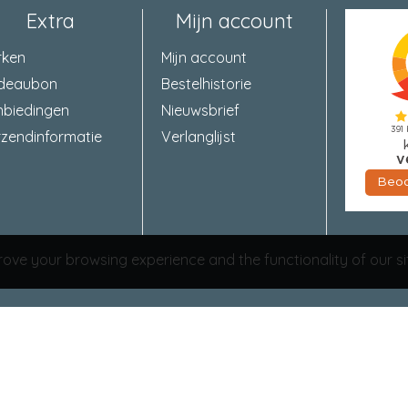
Aansluiting 2
adereindhuls
Extra
Mijn account
Mantelmateriaal
neopreen
rken
Mijn account
deaubon
Bestelhistorie
Kleur mantel
zwart
nbiedingen
Nieuwsbrief
zendinformatie
Verlanglijst
Nom. buitendiameter
7,26 Millimeter
Temperatuurbestendigheid
-25 / +55 Graden Celsi
ove your browsing experience and the functionality of our si