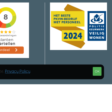
us
te.
Privacy Policy
.
OK