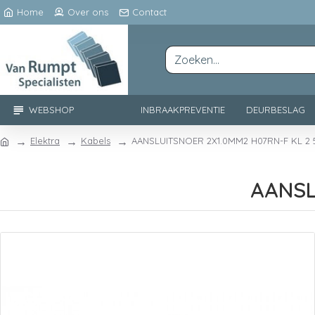
Home
Over ons
Contact
WEBSHOP
INBRAAKPREVENTIE
DEURBESLAG
Elektra
Kabels
AANSLUITSNOER 2X1.0MM2 H07RN-F KL 2
AANSL