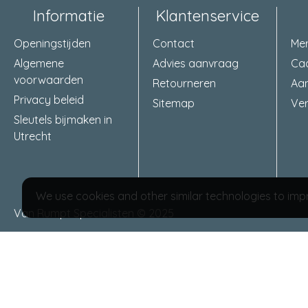
Informatie
Klantenservice
Openingstijden
Contact
Me
Algemene
Advies aanvraag
Ca
voorwaarden
Retourneren
Aa
Privacy beleid
Sitemap
Ver
Sleutels bijmaken in
Utrecht
We use cookies and other similar technologies to impr
Van Rumpt Specialisten © 2025