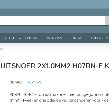
SLEUTELS & CILINDERS
OVER ONS
CONTACT
ONS ASSOR
 5M
UITSNOER 2X1.0MM2 H07RN-F K
DETAILS
REVIEWS
KERAF H07RN-F aansluitsnoeren met aangegoten contact
(mm²). Twee- en drie aderige vervangsnoeren voor klas