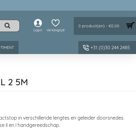
0 product(en) - €0,00
Login
Verlanglijst
+31 (0)30 244 2485
TIMENT
L 2 5M
stop in verschillende lengtes en geleider doorsnedes
se II en I handgereedschap.