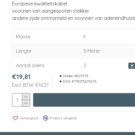
Europese kwaliteitskabel.
voorzien van aangespoten stekker.
andere zijde ontmanteld en voorzien van adereindhulz
Klasse
II
Lengte
5 Meter
Aantal aders
2
€19,81
Model:
4825378
Geleiderdoorsnede
1 Vierkante millimeter 
EAN:
8718215674276
Excl. BTW: €16,37
Spanning
250 Volt
Stroom
16 Ampère
Verlanglijst
Product vergelijk
Aansluiting 1
contoursteker recht