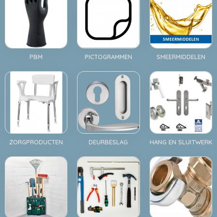
PBM
PICTOGRAMMEN
SMEERMIDDELEN
ZORGPRODUCTEN
DEURBESLAG
HANG EN SLUITWERK