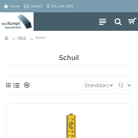
Home
Contact
030 244 2485
Merk
Schuil
Schuil