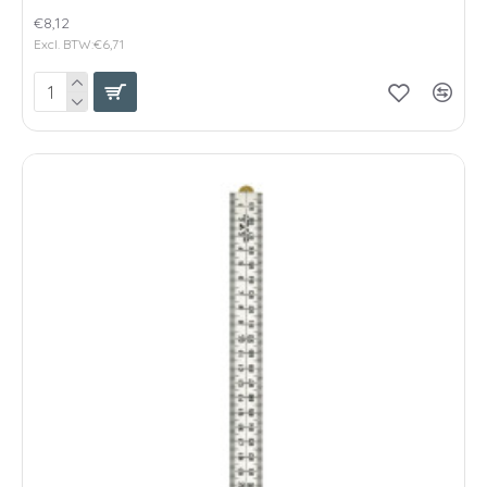
€8,12
Excl. BTW:€6,71