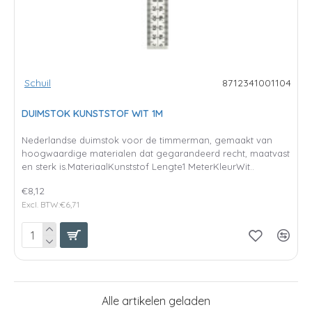
Schuil
8712341001104
DUIMSTOK KUNSTSTOF WIT 1M
Nederlandse duimstok voor de timmerman, gemaakt van
hoogwaardige materialen dat gegarandeerd recht, maatvast
en sterk is.MateriaalKunststof Lengte1 MeterKleurWit..
€8,12
Excl. BTW:€6,71
Alle artikelen geladen