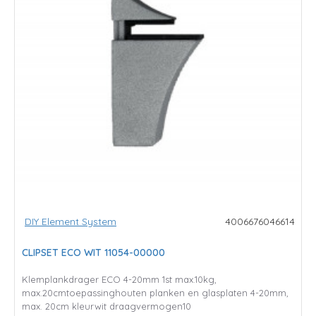
DIY Element System
4006676046614
CLIPSET ECO WIT 11054-00000
Klemplankdrager ECO 4-20mm 1st max.10kg,
max.20cmtoepassinghouten planken en glasplaten 4-20mm,
max. 20cm kleurwit draagvermogen10