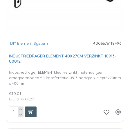
DIY Element System
4006676118496
INDUSTRIEDRAGER ELEMENT 40X27CM VERZINKT 10913-
00012
Industriedrager ELEMENTkleurverzinkt materiaalijzer
draagvermogen150 kgreferentie10913 hoogte x diepte270mm
x 400mm..
€10,01
Excl. BTW:€8,27