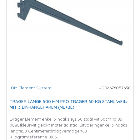
DIY Element System
4006676057658
TRAGER LANGE 500 MM PRO TRAGER 60 KG STAHL WEIß
MIT 3 EINHANGEHAKEN (NL+BE)
Drager Element enkel 3-haaks sys 50 staal wit 50cm 10105-
00801kleurwit gelakt materiaalstaal uitvoeringenkel 3-haaks
lengte50 Centimeterdraagvermogen60
Kilogramreferentie10105..