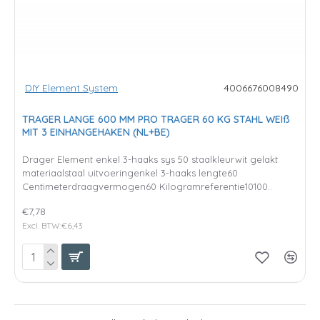
DIY Element System
4006676008490
TRAGER LANGE 600 MM PRO TRAGER 60 KG STAHL WEIß
MIT 3 EINHANGEHAKEN (NL+BE)
Drager Element enkel 3-haaks sys 50 staalkleurwit gelakt
materiaalstaal uitvoeringenkel 3-haaks lengte60
Centimeterdraagvermogen60 Kilogramreferentie10100..
€7,78
Excl. BTW:€6,43