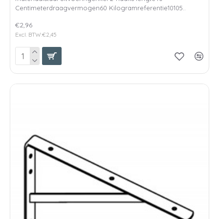
Centimeterdraagvermogen60 Kilogramreferentie10105..
€2,96
Excl. BTW:€2,45