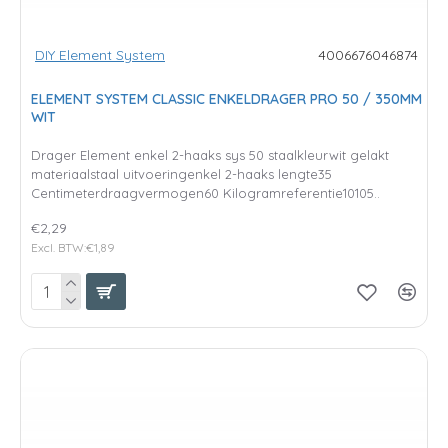
DIY Element System
4006676046874
ELEMENT SYSTEM CLASSIC ENKELDRAGER PRO 50 / 350MM
WIT
Drager Element enkel 2-haaks sys 50 staalkleurwit gelakt
materiaalstaal uitvoeringenkel 2-haaks lengte35
Centimeterdraagvermogen60 Kilogramreferentie10105..
€2,29
Excl. BTW:€1,89