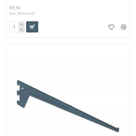
€5,36
Excl. BTW:€4,43