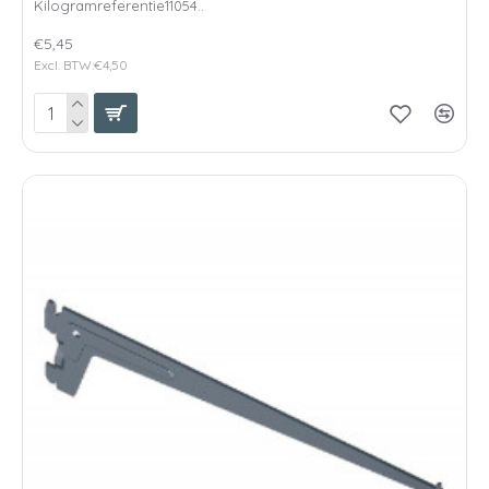
Kilogramreferentie11054..
€5,45
Excl. BTW:€4,50