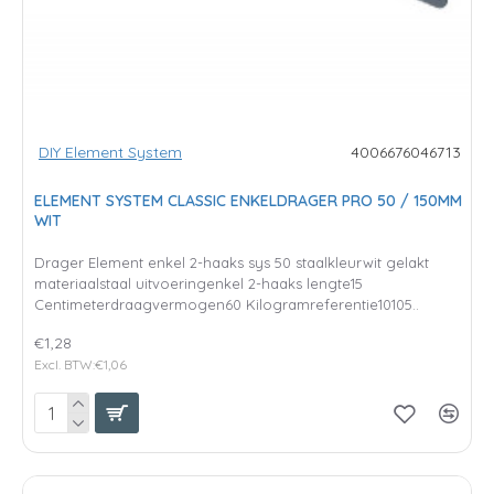
DIY Element System
4006676046713
ELEMENT SYSTEM CLASSIC ENKELDRAGER PRO 50 / 150MM
WIT
Drager Element enkel 2-haaks sys 50 staalkleurwit gelakt
materiaalstaal uitvoeringenkel 2-haaks lengte15
Centimeterdraagvermogen60 Kilogramreferentie10105..
€1,28
Excl. BTW:€1,06