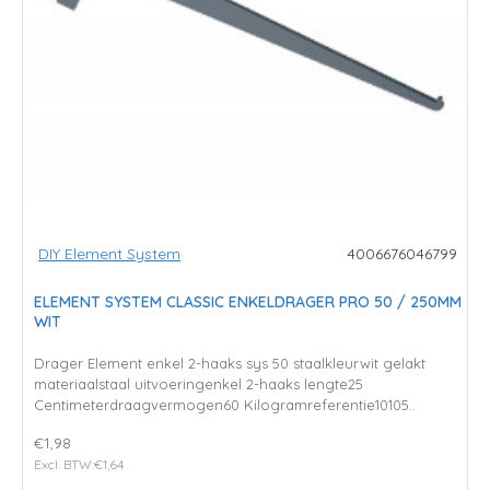
DIY Element System
4006676046799
ELEMENT SYSTEM CLASSIC ENKELDRAGER PRO 50 / 250MM
WIT
Drager Element enkel 2-haaks sys 50 staalkleurwit gelakt
materiaalstaal uitvoeringenkel 2-haaks lengte25
Centimeterdraagvermogen60 Kilogramreferentie10105..
€1,98
Excl. BTW:€1,64