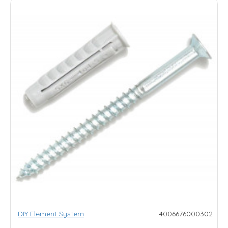
DIY Element System
4006676000302