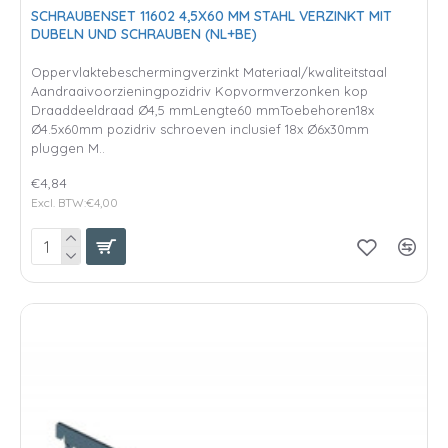
SCHRAUBENSET 11602 4,5X60 MM STAHL VERZINKT MIT
DUBELN UND SCHRAUBEN (NL+BE)
Oppervlaktebeschermingverzinkt Materiaal/kwaliteitstaal
Aandraaivoorzieningpozidriv Kopvormverzonken kop
Draaddeeldraad Ø4,5 mmLengte60 mmToebehoren18x
Ø4.5x60mm pozidriv schroeven inclusief 18x Ø6x30mm
pluggen M..
€4,84
Excl. BTW:€4,00