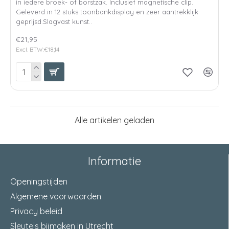
in iedere broek- of borstzak. Inclusief magnetische clip.
Geleverd in 12 stuks toonbankdisplay en zeer aantrekklijk
geprijsd.Slagvast kunst..
€21,95
Excl. BTW:€18,14
Alle artikelen geladen
Informatie
Openingstijden
Algemene voorwaarden
Privacy beleid
Sleutels bijmaken in Utrecht