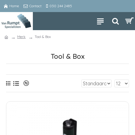
Home
Contact
030 244 2485
Merk
Tool & Box
Tool & Box