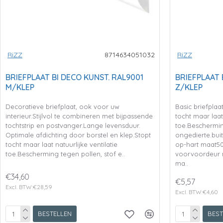
RiZZ
8714634051032
RiZZ
BRIEFPLAAT BI DECO KUNST. RAL9001
BRIEFPLAAT 
M/KLEP
Z/KLEP
Decoratieve briefplaat, ook voor uw
Basic briefplaa
interieur.Stijlvol te combineren met bijpassende
tocht maar laat 
tochtstrip en postvanger.Lange levensduur.
toe.Beschermin
Optimale afdichting door borstel en klep.Stopt
ongedierte.bui
tocht maar laat natuurlijke ventilatie
op-hart maat50 
toe.Bescherming tegen pollen, stof e..
voorvoordeur 
ma..
€34,60
€5,57
Excl. BTW:€28,59
Excl. BTW:€4,60
BESTELLEN
BEST