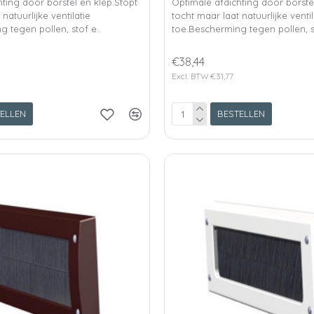
ting door borstel en klep.Stopt
Optimale afdichting door borste
natuurlijke ventilatie
tocht maar laat natuurlijke ventil
 tegen pollen, stof e..
toe.Bescherming tegen pollen, st
€38,44
Excl. BTW:€31,77
ELLEN
BESTELLEN