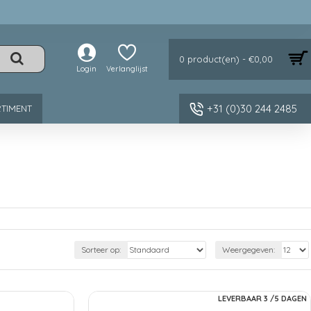
0 product(en) - €0,00
Login
Verlanglijst
+31 (0)30 244 2485
TIMENT
Sorteer op:
Weergegeven:
LEVERBAAR 3 /5 DAGEN