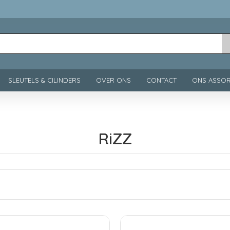
SLEUTELS & CILINDERS
OVER ONS
CONTACT
ONS ASSOR
RiZZ