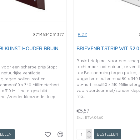
8714634051377
RiZZ
BI KUNST. HOUDER BRUIN
BRIEVENB.T.STRIP WIT 52.
Basic briefplaat voor een scherp
tocht maar laat natuurlijke ventil
t voor een scherpe prijs.Stopt
toe.Bescherming tegen pollen, s
natuurlijke ventilatie
ongedierte.buitenmaat80 x 340 M
g tegen pollen, stof en
op-hart maat50 x 310 Millimeterg
tenmaat80 x 340 Millimeterhart-
voorvoordeur met/zonder klepz
x 310 Millimetergeschikt
ma..
met/zonder klepzonder klep
€5,57
Excl. BTW:€4,60
ELLEN
BESTELLEN