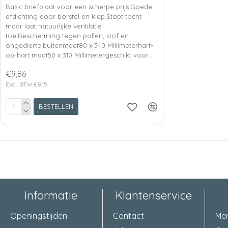
Basic briefplaat voor een scherpe prijs.Goede
afdichting door borstel en klep.Stopt tocht
maar laat natuurlijke ventilatie
toe.Bescherming tegen pollen, stof en
ongedierte.buitenmaat80 x 340 Millimeterhart-
op-hart maat50 x 310 Millimetergeschikt voor..
€9,86
Excl. BTW:€8,15
BESTELLEN
Informatie
Klantenservice
Openingstijden
Contact
Me