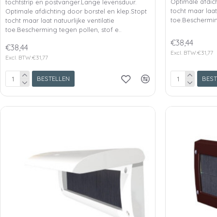
Optimale afdich
tochtstrip en postvanger.Lange levensduur.
tocht maar laat 
Optimale afdichting door borstel en klep.Stopt
toe.Bescherming
tocht maar laat natuurlijke ventilatie
toe.Bescherming tegen pollen, stof e..
€38,44
€38,44
Excl. BTW:€31,77
Excl. BTW:€31,77
BESTELLEN
BEST