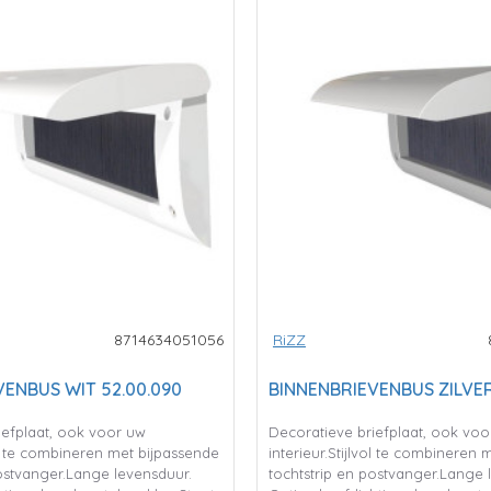
8714634051056
RiZZ
VENBUS WIT 52.00.090
BINNENBRIEVENBUS ZILVE
iefplaat, ook voor uw
Decoratieve briefplaat, ook voo
vol te combineren met bijpassende
interieur.Stijlvol te combineren
postvanger.Lange levensduur.
tochtstrip en postvanger.Lange 