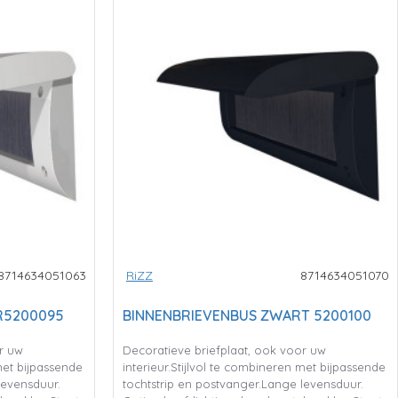
8714634051063
RiZZ
8714634051070
R5200095
BINNENBRIEVENBUS ZWART 5200100
r uw
Decoratieve briefplaat, ook voor uw
 met bijpassende
interieur.Stijlvol te combineren met bijpassende
levensduur.
tochtstrip en postvanger.Lange levensduur.