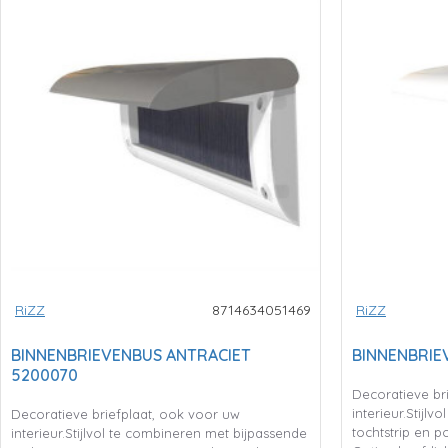
RiZZ
8714634051469
RiZZ
BINNENBRIEVENBUS ANTRACIET
BINNENBRIE
5200070
Decoratieve br
interieur.Stijl
Decoratieve briefplaat, ook voor uw
tochtstrip en 
interieur.Stijlvol te combineren met bijpassende