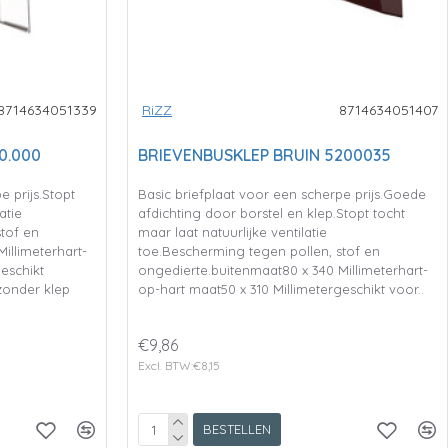
8714634051339
RiZZ
8714634051407
00.000
BRIEVENBUSKLEP BRUIN 5200035
e prijs.Stopt
Basic briefplaat voor een scherpe prijs.Goede
atie
afdichting door borstel en klep.Stopt tocht
tof en
maar laat natuurlijke ventilatie
illimeterhart-
toe.Bescherming tegen pollen, stof en
eschikt
ongedierte.buitenmaat80 x 340 Millimeterhart-
onder klep
op-hart maat50 x 310 Millimetergeschikt voor..
€9,86
Excl. BTW:€8,15
BESTELLEN