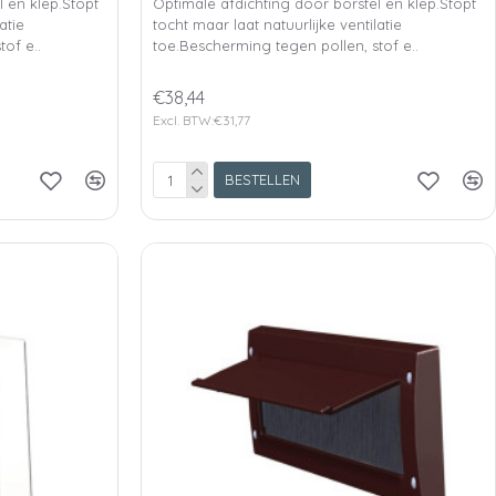
l en klep.Stopt
Optimale afdichting door borstel en klep.Stopt
atie
tocht maar laat natuurlijke ventilatie
of e..
toe.Bescherming tegen pollen, stof e..
€38,44
Excl. BTW:€31,77
BESTELLEN