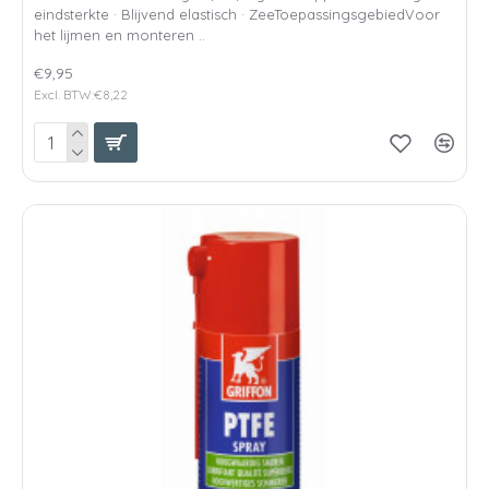
eindsterkte · Blijvend elastisch · ZeeToepassingsgebiedVoor
het lijmen en monteren ..
€9,95
Excl. BTW:€8,22