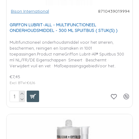
Bison International
8710439019994
GRIFFON LUBRIT-ALL - MULTIFUNCTIONEEL
ONDERHOUDSMIDDEL - 300 ML SPUITBUS ( STUK(S) )
Multifunctioneel onderhoudsmiddel voor het smeren,
beschermen, reinigen en losmaken in 1001
toepassingen.Product nameGriffon Lubrit-All® Spuitbus 300
ml NL/FR/DE Eigenschappen· Smeert · Beschermt ·
Verwijdert vuil en vet · MaToepassingsgebiedVoor het..
€7,45
Excl. BTW:€6,16