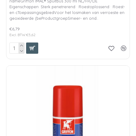
nameGriffon IMAL® Spuitbus 300 ml NL/FR/DE
Eigenschappen· Sterk penetrerend · Roestoplossend · Roest-
en cToepassingsgebiedVoor het losmaken van verroeste en
geoxideerde (beProductgroepSmeer- en ond..
€6,79
Excl. BTW:€5,62