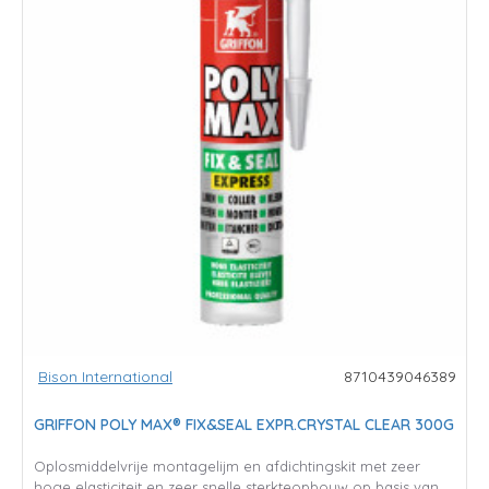
Bison International
8710439046389
GRIFFON POLY MAX® FIX&SEAL EXPR.CRYSTAL CLEAR 300G
Oplosmiddelvrije montagelijm en afdichtingskit met zeer
hoge elasticiteit en zeer snelle sterkteopbouw op basis van