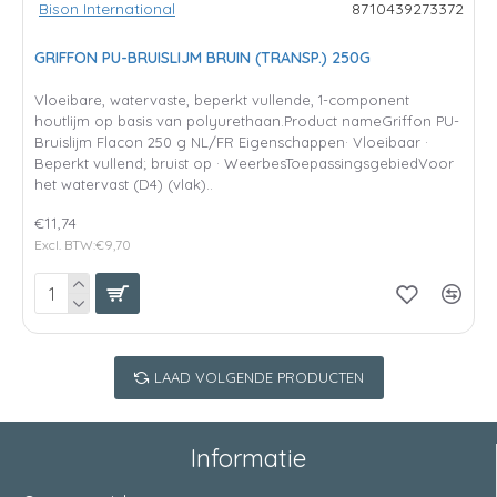
Bison International
8710439273372
GRIFFON PU-BRUISLIJM BRUIN (TRANSP.) 250G
Vloeibare, watervaste, beperkt vullende, 1-component
houtlijm op basis van polyurethaan.Product nameGriffon PU-
Bruislijm Flacon 250 g NL/FR Eigenschappen· Vloeibaar ·
Beperkt vullend; bruist op · WeerbesToepassingsgebiedVoor
het watervast (D4) (vlak)..
€11,74
Excl. BTW:€9,70
LAAD VOLGENDE PRODUCTEN
Informatie