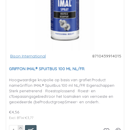
Bison International
8710439914015
GRIFFON IMAL® SPUITBUS 100 ML NL/FR
Hoogwaardige kruipolie op basis van grafiet.Product
nameGriffon IMAL® Spuitbus 100 ml NL/FR Eigenschappen·
Sterk penetrerend · Roestoplossend · Roest- en
cToepassingsgebiedVoor het losmaken van verroeste en
geoxideerde (beProductgroepSmeer- en onderh..
€4,56
Excl. BTW:€3,77