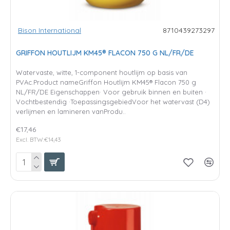
Bison International
8710439273297
GRIFFON HOUTLIJM KM45® FLACON 750 G NL/FR/DE
Watervaste, witte, 1-component houtlijm op basis van
PVAc.Product nameGriffon Houtlijm KM45® Flacon 750 g
NL/FR/DE Eigenschappen· Voor gebruik binnen en buiten ·
Vochtbestendig ·ToepassingsgebiedVoor het watervast (D4)
verlijmen en lamineren vanProdu..
€17,46
Excl. BTW:€14,43