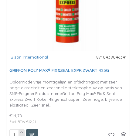
Bison International
8710439046341
GRIFFON POLY MAX® FIX&SEAL EXPR.ZWART 425G
Oplosmiddelvrije montagelijm en afdichtingskit met zeer
hoge elasticiteit en zeer snelle sterkteopbouw op basis van
SMP-Polymer.Product nameGriffon Poly Max® Fix & Seal
Express Zwart Koker 4Eigenschappen· Zeer hoge, blijvende
elasticiteit · Zeer snel..
€14,78
Excl. BTW:€12,21