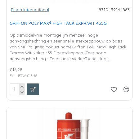
Bison International
8710439144863
GRIFFON POLY MAX® HIGH TACK EXPR.WIT 435G
Oplosmiddelvrije montagelijm met zeer hoge
aanvangshechting en zeer snelle sterkteopbouw op basis
van SMP-Polymer.Product nameGriffon Poly Max® High Tack
Express Wit Koker 435 Eigenschappen· Zeer hoge
aanvangshechting · Zeer snelle sterkteToepassings..
€16,28
Excl. BTW:€13,46