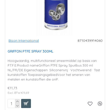
Bison International
8710439914060
GRIFFON PTFE SPRAY 300ML
Hoogwaardig, multifunctioneel smeermiddel op basis van
P.T.F.E.Product nameGriffon PTFE Spray Spuitbus 300 ml
NL/FR/DE Eigenschappen· Siliconenvrij · Vochtwerend · Tast
kunststoffen ToepassingsgebiedVoor het smeren van
metalen en kunststoffen die onP..
€11,73
Excl. BTW:€9,69