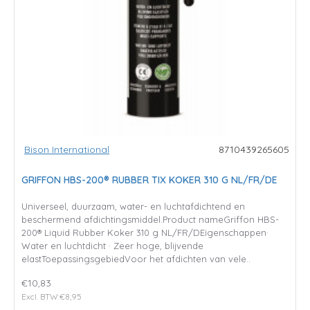
Bison International
8710439265605
GRIFFON HBS-200® RUBBER TIX KOKER 310 G NL/FR/DE
Universeel, duurzaam, water- en luchtafdichtend en
beschermend afdichtingsmiddel.Product nameGriffon HBS-
200® Liquid Rubber Koker 310 g NL/FR/DEigenschappen·
Water en luchtdicht · Zeer hoge, blijvende
elastToepassingsgebiedVoor het afdichten van vele..
€10,83
Excl. BTW:€8,95