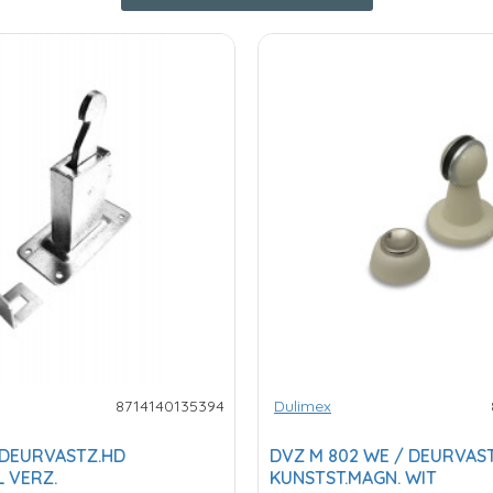
8714140135394
Dulimex
 DEURVASTZ.HD
DVZ M 802 WE / DEURVAST
 VERZ.
KUNSTST.MAGN. WIT