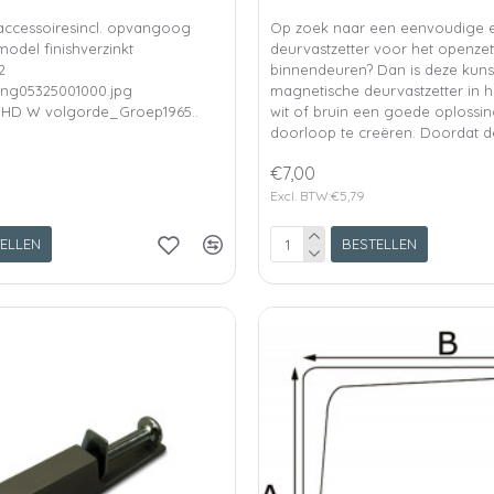
 accessoiresincl. opvangoog
Op zoek naar een eenvoudige e
del finishverzinkt
deurvastzetter voor het openzet
2
binnendeuren? Dan is deze kuns
ing05325001000.jpg
magnetische deurvastzetter in 
HD W volgorde_Groep1965..
wit of bruin een goede oplossin
doorloop te creëren. Doordat d
€7,00
Excl. BTW:€5,79
ELLEN
BESTELLEN