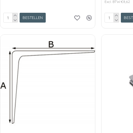
Excl. BTW:€8,62
BESTELLEN
BEST