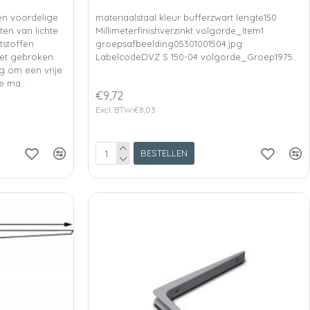
n voordelige
materiaalstaal kleur bufferzwart lengte150
ten van lichte
Millimeterfinishverzinkt volgorde_Item1
tstoffen
groepsafbeelding05301001504.jpg
het gebroken
LabelcodeDVZ S 150-04 volgorde_Groep1975..
g om een vrije
e ma..
€9,72
Excl. BTW:€8,03
BESTELLEN