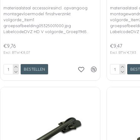
materiaalstaal accessoiresincl. opvangoog
materiaalstaal
montagevloermodel finishverzinkt
montagewandmo
volgorde_Item1
volgorde_Item
groepsafbeelding05325001000.jpg
groepsafbeeld
LabelcodeDVZ HD V volgorde_Groep1965..
LabelcodeDVZ 
€9,76
€9,47
Excl. BTW:€8,07
Excl. BTW:€7,83
BESTELLEN
BEST