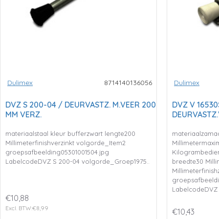
Dulimex
8714140136056
Dulimex
DVZ S 200-04 / DEURVASTZ. M.VEER 200
DVZ V 16530
MM VERZ.
DEURVASTZ.
materiaalstaal kleur bufferzwart lengte200
materiaalzamac
Millimeterfinishverzinkt volgorde_Item2
Millimetermaxi
groepsafbeelding05301001504.jpg
Kilogrambedien
LabelcodeDVZ S 200-04 volgorde_Groep1975..
breedte30 Mill
Millimeterfinis
groepsafbeeldi
LabelcodeDVZ 
€10,88
Excl. BTW:€8,99
€10,43