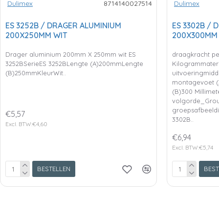
Dulimex
8714140027514
Dulimex
ES 3252B / DRAGER ALUMINIUM
ES 3302B /
200X250MM WIT
200X300MM
Drager aluminium 200mm X 250mm wit ES
draagkracht pe
3252BSerieES 3252BLengte (A)200mmLengte
Kilogrammater
(B)250mmKleurWit..
uitvoeringmidde
montagevoet (A
(B)300 Millime
volgorde_Gro
groepsafbeeldi
€5,57
3302B..
Excl. BTW:€4,60
€6,94
Excl. BTW:€5,74
BESTELLEN
BEST