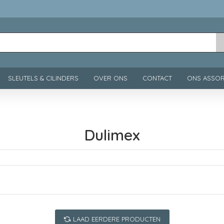
SLEUTELS & CILINDERS
OVER ONS
CONTACT
ONS ASSOR
Dulimex
LAAD EERDERE PRODUCTEN