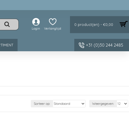
0 product(en) - €0,00
Login
Verlanglijst
+31 (0)30 244 2485
TIMENT
Sorteer op:
Weergegeven: