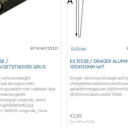
8714140133321
Dulimex
SE /
ES 3152B / DRAGER ALUMI
VOETST.165X30 GRIJS
100X150MM WIT
 schootuitslag50
Drager aluminiumDraagkracht 
maal deurgewicht40
230kgMateriaalAluminiumUitvoe
ingvoetstift met rubberen dop
gelaktMontagevoet (A)100mmD
imeterlengte165
(B)150mmLabelcodeES 3152B..
hzilvergrijs volgorde_Item5
ng05321653042.jpg
V 16530SE volgorde_Groe..
€2,85
Excl. BTW:€2,36