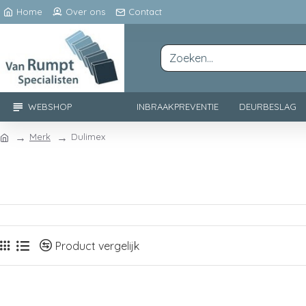
Home
Over ons
Contact
WEBSHOP
INBRAAKPREVENTIE
DEURBESLAG
Merk
Dulimex
Product vergelijk