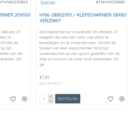
8714140035854
Dulimex
8714140035885
ARNIER 20X100
H166-28802105 / KLEPSCHARNIER 28X80
VERZINKT
 deksels of
Een klepscharnier is bedoeld om deksels of
tten te
kleppen die aan één kant vast zitten te
. Omdat de
bevestigen en te ondersteunen. Omdat de
g zijn,
bladen van een klepscharnier lang zijn,
eelte van de
ondersteunen ze een groot gedeelte van de
erstaan. Dit
klep en kunnen ze meer druk weerstaan. Dit
ge..
€1,41
Excl. BTW:€1,17
BESTELLEN