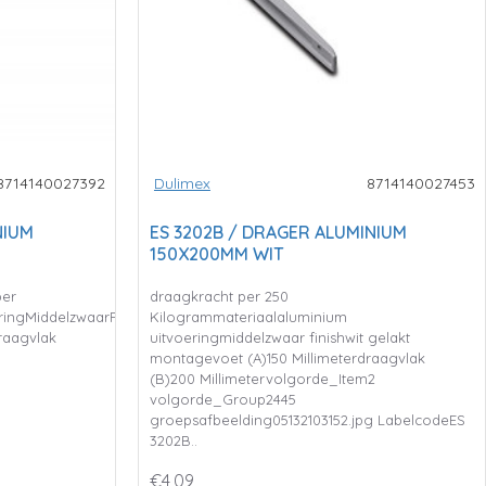
8714140027392
Dulimex
8714140027453
NIUM
ES 3202B / DRAGER ALUMINIUM
150X200MM WIT
per
draagkracht per 250
ringMiddelzwaarFinishWit
Kilogrammateriaalaluminium
raagvlak
uitvoeringmiddelzwaar finishwit gelakt
montagevoet (A)150 Millimeterdraagvlak
(B)200 Millimetervolgorde_Item2
volgorde_Group2445
groepsafbeelding05132103152.jpg LabelcodeES
3202B..
€4,09