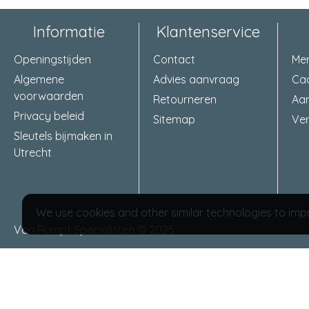
Informatie
Klantenservice
Openingstijden
Contact
Me
Algemene
Advies aanvraag
Ca
voorwaarden
Retourneren
Aa
Privacy beleid
Sitemap
Ver
Sleutels bijmaken in
Utrecht
We use cookies and other similar technologies to impr
Van Rumpt Specialisten © 2025