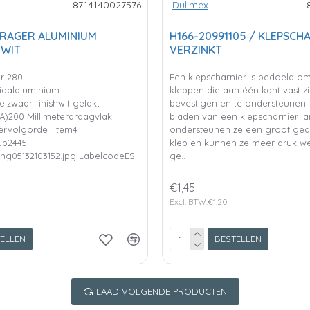
8714140027576
Dulimex
 DRAGER ALUMINIUM
H166-20991105 / KLEPSCH
 WIT
VERZINKT
r 280
Een klepscharnier is bedoeld om
iaalaluminium
kleppen die aan één kant vast zi
lzwaar finishwit gelakt
bevestigen en te ondersteunen
)200 Millimeterdraagvlak
bladen van een klepscharnier lan
tervolgorde_Item4
ondersteunen ze een groot ged
up2445
klep en kunnen ze meer druk we
ng05132103152.jpg LabelcodeES
ge..
€1,45
Excl. BTW:€1,20
ELLEN
BESTELLEN
LAAD VOLGENDE PRODUCTEN