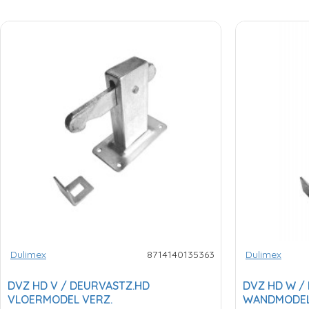
Dulimex
8714140135363
Dulimex
DVZ HD V / DEURVASTZ.HD
DVZ HD W /
VLOERMODEL VERZ.
WANDMODEL