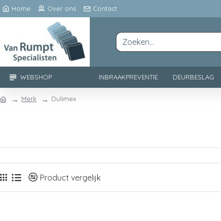
Home
Over ons
Contact
WEBSHOP
INBRAAKPREVENTIE
DEURBESLAG
Merk
Dulimex
Product vergelijk