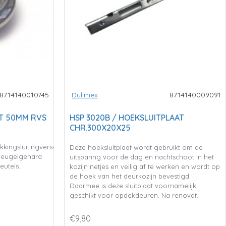
8714140010745
Dulimex
8714140009091
OT 50MM RVS
HSP 3020B / HOEKSLUITPLAAT
CHR.300X20X25
ingsluitingverschillend
Deze hoeksluitplaat wordt gebruikt om de
 beugelgehard
uitsparing voor de dag en nachtschoot in het
eutels..
kozijn netjes en veilig af te werken en wordt op
de hoek van het deurkozijn bevestigd.
Daarmee is deze sluitplaat voornamelijk
geschikt voor opdekdeuren. Na renovat..
€9,80