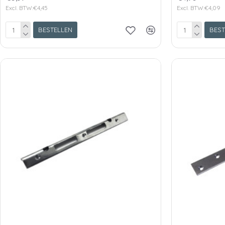
Excl. BTW:€4,45
Excl. BTW:€4,09
BESTELLEN
BEST