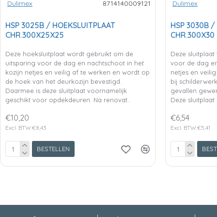
Dulimex
8714140009121
Dulimex
HSP 3025B / HOEKSLUITPLAAT
HSP 3030B /
CHR.300X25X25
CHR.300X30
Deze hoeksluitplaat wordt gebruikt om de
Deze sluitplaat
uitsparing voor de dag en nachtschoot in het
voor de dag en
kozijn netjes en veilig af te werken en wordt op
netjes en veili
de hoek van het deurkozijn bevestigd.
bij schilderwe
Daarmee is deze sluitplaat voornamelijk
gevallen gewen
geschikt voor opdekdeuren. Na renovat..
Deze sluitplaat i
€10,20
€6,54
Excl. BTW:€8,43
Excl. BTW:€5,41
BESTELLEN
BEST