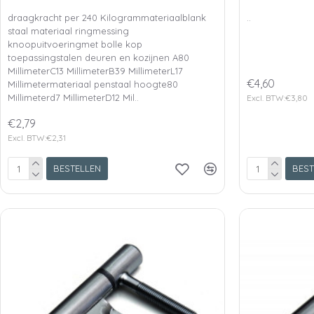
draagkracht per 240 Kilogrammateriaalblank
..
staal materiaal ringmessing
knoopuitvoeringmet bolle kop
toepassingstalen deuren en kozijnen A80
MillimeterC13 MillimeterB39 MillimeterL17
€4,60
Millimetermateriaal penstaal hoogte80
Millimeterd7 MillimeterD12 Mil..
Excl. BTW:€3,80
€2,79
Excl. BTW:€2,31
BESTELLEN
BEST