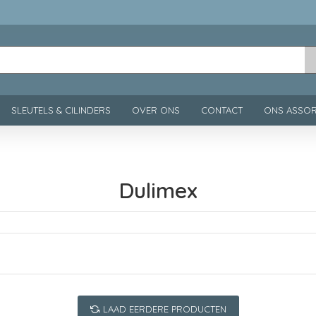
SLEUTELS & CILINDERS
OVER ONS
CONTACT
ONS ASSOR
Dulimex
LAAD EERDERE PRODUCTEN