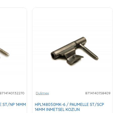
8714140132270
Dulimex
8714140158409
E ST/NP 14MM
HPL148050MK-6 / PAUMELLE ST/SCP
14MM INMETSEL KOZIJN