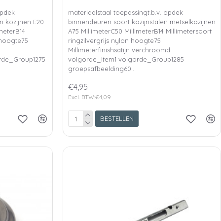
opdek
materiaalstaal toepassingt.b.v. opdek
n kozijnen E20
binnendeuren soort kozijnstalen metselkozijnen
imeterB14
A75 MillimeterC50 MillimeterB14 Millimetersoort
 hoogte75
ringzilvergrijs nylon hoogte75
Millimeterfinishsatijn verchroomd
orde_Group1275
volgorde_Item1 volgorde_Group1285
groepsafbeelding60..
€4,95
Excl. BTW:€4,09
BESTELLEN