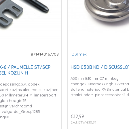
8714140167708
Dulimex
K-6 / PAUMELLE ST/SCP
HSD 050B KD / DISCUSSL
SEL KOZIJN H
A50 mmB10 mmC7 mmkey
change200verpakkingbulkverpakk
toepassingt.b.v. opdek
sluitendmateriaalRVSmateriaal
oort kozijnstalen metselkozijnen
staalcilinder4 pinsaccessoires2 sl
50 MillimeterB14 Millimetersoort
 nylon hoogte75
hsatijn verchroomd
1 volgorde_Group1285
€12,99
ng60..
Excl. BTW:€10,74