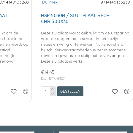
8714140133260
Dulimex
8714140133239
AAT
HSP 5030B / SLUITPLAAT RECHT
CHR.500X30
uikt om de
Deze sluitplaat wordt gebruikt om de uitsparing
schoot in het
voor de dag en nachtschoot in het kozijn
rken en wordt op
netjes en veilig af te werken. Na renovatie of
stigd.
bij schilderwerkzaamheden is het in sommige
namelijk
gevallen gewenst de sluitplaat te vervangen.
renovat..
Deze sluitplaat is verkri..
€14,65
Excl. BTW:€12,11
BESTELLEN