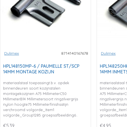
Dulimex
8714140167678
Dulimex
HPL148150MP-6 / PAUMELLE ST/SCP
HPL148250H
14MM MONTAGE KOZIJN
14MM INMET
materiaalstaal toepassingt.b.v. opdek
materiaalstaal 
binnendeuren soort kozijnstalen
binnendeuren s
montagekozijnen A75 MillimeterC50
A75 MillimeterC
MillimeterB14 Millimetersoort ringzilvergrijs
ringzilvergrijs
nylon hoogte75 Millimeterfinishsatijn
Millimeterfinis
verchroomd volgorde_Item1
volgorde_Item
volgorde_Group1285 groepsafbeelding6..
groepsafbeeldi
€5,39
€4,95