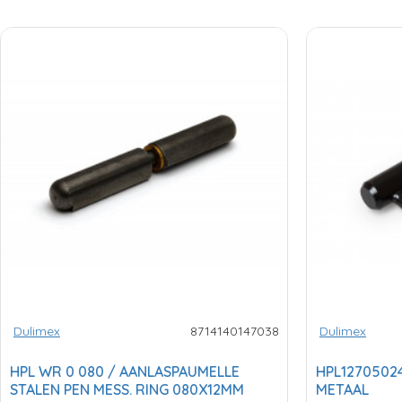
Dulimex
8714140147038
Dulimex
HPL WR 0 080 / AANLASPAUMELLE
HPL12705024
STALEN PEN MESS. RING 080X12MM
METAAL