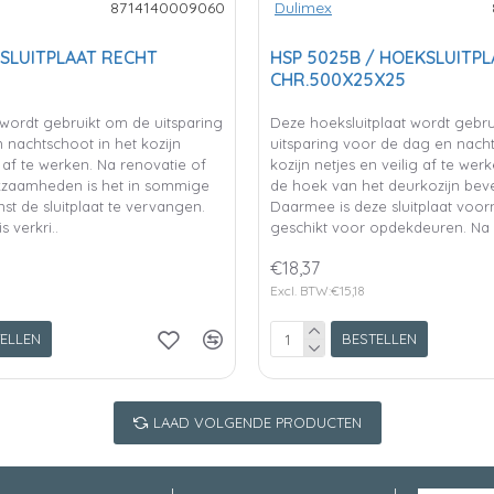
8714140009060
Dulimex
 SLUITPLAAT RECHT
HSP 5025B / HOEKSLUITPL
CHR.500X25X25
 wordt gebruikt om de uitsparing
Deze hoeksluitplaat wordt gebr
 nachtschoot in het kozijn
uitsparing voor de dag en nacht
g af te werken. Na renovatie of
kozijn netjes en veilig af te we
rkzaamheden is het in sommige
de hoek van het deurkozijn beve
st de sluitplaat te vervangen.
Daarmee is deze sluitplaat voor
s verkri..
geschikt voor opdekdeuren. Na 
€18,37
Excl. BTW:€15,18
ELLEN
BESTELLEN
LAAD VOLGENDE PRODUCTEN