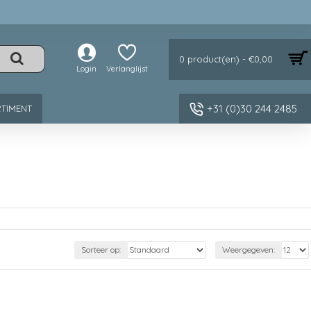
0 product(en) - €0,00
Login
Verlanglijst
+31 (0)30 244 2485
TIMENT
Sorteer op:
Weergegeven: