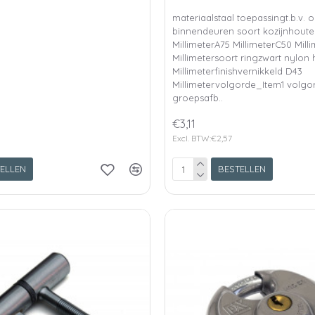
materiaalstaal toepassingt.b.v. 
binnendeuren soort kozijnhoute
MillimeterA75 MillimeterC50 Mill
Millimetersoort ringzwart nylon
Millimeterfinishvernikkeld D43
Millimetervolgorde_Item1 volg
groepsafb..
€3,11
Excl. BTW:€2,57
ELLEN
BESTELLEN