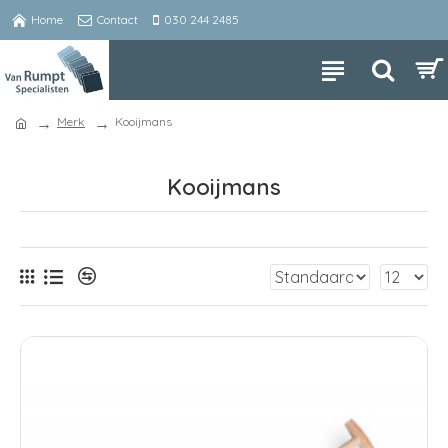
Home
Contact
030 244 2485
Merk
Kooijmans
Kooijmans