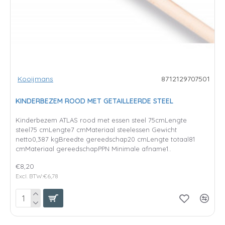
Kooijmans
8712129707501
KINDERBEZEM ROOD MET GETAILLEERDE STEEL
Kinderbezem ATLAS rood met essen steel 75cmLengte
steel75 cmLengte7 cmMateriaal steelessen Gewicht
netto0,387 kgBreedte gereedschap20 cmLengte totaal81
cmMateriaal gereedschapPPN Minimale afname1..
€8,20
Excl. BTW:€6,78