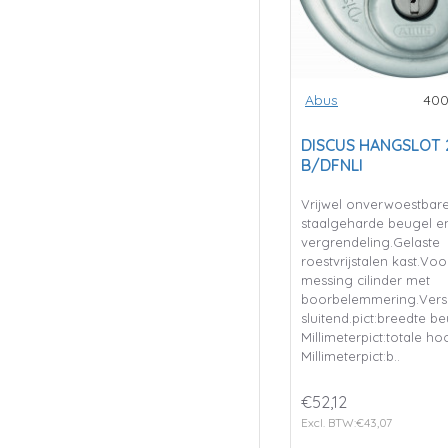
Abus
400
DISCUS HANGSLOT 
B/DFNLI
Vrijwel onverwoestbar
staalgeharde beugel e
vergrendeling.Gelaste
roestvrijstalen kast.Vo
messing cilinder met
boorbelemmering.Versc
sluitend.pict:breedte be
Millimeterpict:totale ho
Millimeterpict:b..
€52,12
Excl. BTW:€43,07