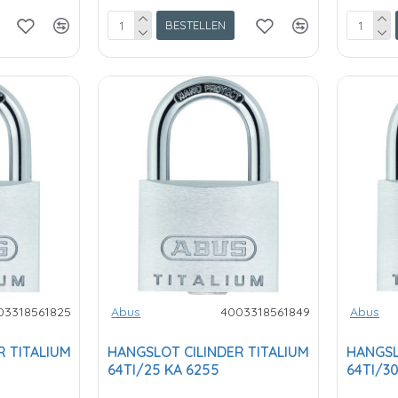
BESTELLEN
03318561825
Abus
4003318561849
Abus
R TITALIUM
HANGSLOT CILINDER TITALIUM
HANGSL
64TI/25 KA 6255
64TI/3