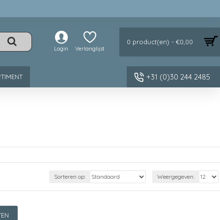
0 product(en) - €0,00
Login
Verlanglijst
+31 (0)30 244 2485
TIMENT
Sorteren op:
Weergegeven:
TEN