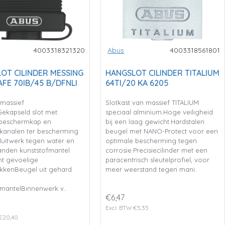
4003318321320
Abus
4003318561801
OT CILINDER MESSING
HANGSLOT CILINDER TITALIUM
FE 70IB/45 B/DFNLI
64TI/20 KA 6205
 massief
Slotkast van massief TITALIUM
ekapseld slot met
speciaal alminium.Hoge veiligheid
 beschermkap en
bij een laag gewicht.Hardstalen
kanalen ter bescherming
beugel met NANO-Protect voor een
luitwerk tegen water en
optimale bescherming tegen
tanden kunststofmantel
corrosie.Precisiecilinder met een
t gevoelige
paracentrisch sleutelprofiel, voor
kkenBeugel uit gehard
meer weerstand tegen mani..
fmantelBinnenwerk v..
€6,47
Excl. BTW:€5,35
:€20,40