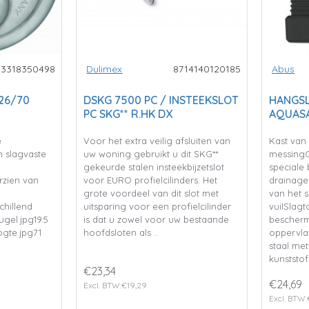
3318350498
Dulimex
8714140120185
Abus
26/70
DSKG 7500 PC / INSTEEKSLOT
HANGSL
PC SKG** R.HK DX
AQUASA
e
Voor het extra veilig afsluiten van
Kast van
n slagvaste
uw woning gebruikt u dit SKG**
messingG
gekeurde stalen insteekbijzetslot
speciale
orzien van
voor EURO profielcilinders. Het
drainage
grote voordeel van dit slot met
van het s
hillend
uitsparing voor een profielcilinder
vuilSlag
ugel.jpg19.5
is dat u zowel voor uw bestaande
bescherm
ogte.jpg71
hoofdsloten als ..
oppervla
staal met
kunststo
€23,34
€24,69
Excl. BTW:€19,29
Excl. BTW