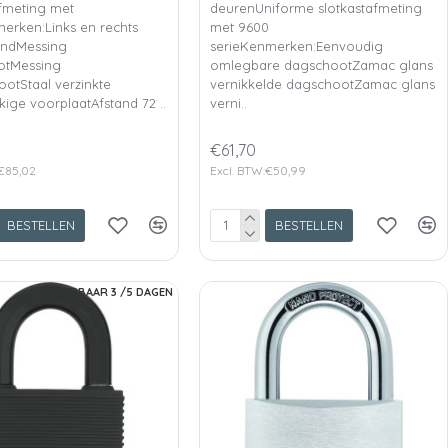
afmeting met
deurenUniforme slotkastafmeting
erken:Links en rechts
met 9600
lendMessing
serieKenmerken:Eenvoudig
otMessing
omlegbare dagschootZamac glans
ootStaal verzinkte
vernikkelde dagschootZamac glans
ige voorplaatAfstand 72 ..
verni..
€61,70
:€85,02
Excl. BTW:€50,99
BESTELLEN
BESTELLEN
LEVERBAAR 3 /5 DAGEN