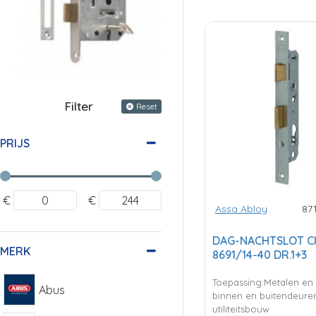
Filter
Reset
PRIJS
€
€
Assa Abloy
87
DAG-NACHTSLOT CI
MERK
8691/14-40 DR.1+3
Toepassing:Metalen en 
Abus
binnen en buitendeuren
utiliteitsbouw