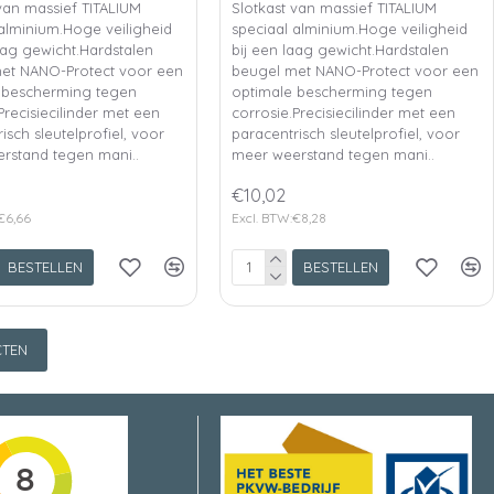
van massief TITALIUM
Slotkast van massief TITALIUM
 alminium.Hoge veiligheid
speciaal alminium.Hoge veiligheid
aag gewicht.Hardstalen
bij een laag gewicht.Hardstalen
et NANO-Protect voor een
beugel met NANO-Protect voor een
 bescherming tegen
optimale bescherming tegen
Precisiecilinder met een
corrosie.Precisiecilinder met een
isch sleutelprofiel, voor
paracentrisch sleutelprofiel, voor
rstand tegen mani..
meer weerstand tegen mani..
€10,02
€6,66
Excl. BTW:€8,28
BESTELLEN
BESTELLEN
TEN