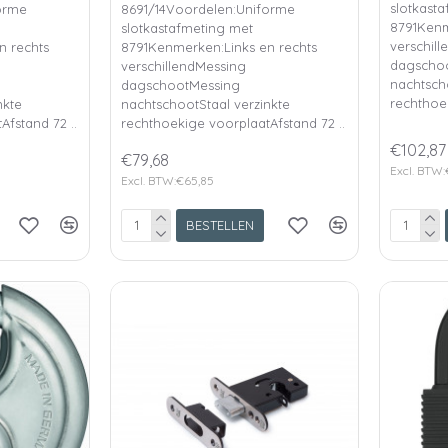
slotkast
orme
8691/14Voordelen:Uniforme
8791Kenm
slotkastafmeting met
verschil
n rechts
8791Kenmerken:Links en rechts
dagscho
verschillendMessing
nachtsch
dagschootMessing
rechthoek
nkte
nachtschootStaal verzinkte
Afstand 72 ..
rechthoekige voorplaatAfstand 72 ..
€102,87
€79,68
Excl. BTW
Excl. BTW:€65,85
BESTELLEN