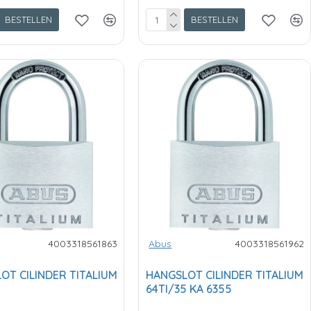
BESTELLEN
BESTELLEN
4003318561863
Abus
4003318561962
OT CILINDER TITALIUM
HANGSLOT CILINDER TITALIUM
0
64TI/35 KA 6355