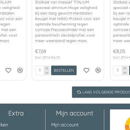
ITALIUM
Slotkast van massief TITALIUM
Slotkast 
 veiligheid
speciaal alminium.Hoge veiligheid
speciaal
rdstalen
bij een laag gewicht.Hardstalen
bij een l
ct voor een
beugel met NANO-Protect voor een
beugel m
tegen
optimale bescherming tegen
optimale
er met een
corrosie.Precisiecilinder met een
corrosie.
fiel, voor
paracentrisch sleutelprofiel, voor
paracentr
mani..
meer weerstand tegen mani..
meer wee
€7,69
€8,05
Excl. BTW:€6,35
Excl. BTW:
BESTELLEN
LAAD VOLGENDE PRODUC
Extra
Mijn account
rken
Mijn account