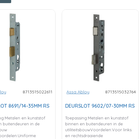
loy
8713515022611
Assa Abloy
8713515032764
OT 8691/14-35MM RS
DEURSLOT 9602/07-30MM RS
ng:Metalen en kunststof
Toepassing:Metalen en kunststof
n buitendeuren in de
binnen en buitendeuren in de
bouw
utiliteitsbouwVoordelen:Voor links
oordelen:Uniforme
en rechtsdraaiende