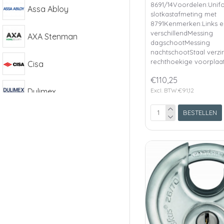
8691/14Voordelen:Unif
Assa Abloy
slotkastafmeting met
8791Kenmerken:Links e
verschillendMessing
AXA Stenman
dagschootMessing
nachtschootStaal verzi
rechthoekige voorplaat
Cisa
€110,25
Dulimex
Excl. BTW:€91,12
BESTELLEN
HMB
Mauer