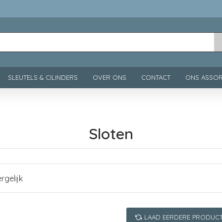
SLEUTELS & CILINDERS
OVER ONS
CONTACT
ONS ASSOR
Sloten
rgelijk
LAAD EERDERE PRODUC