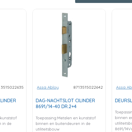
13515022635
Assa Abloy
8713515022642
Assa Ab
LINDER
DAG-NACHTSLOT CILINDER
DEURSL
8691/14-40 DR.2+4
Toepassi
binnen e
kunststof
Toepassing:Metalen en kunststof
utiliteits
 in de
binnen en buitendeuren in de
8691/14V
utiliteitsbouw