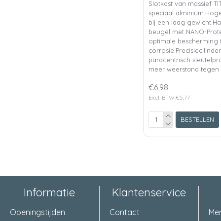
Slotkast van massief T
speciaal alminium.Hoge
bij een laag gewicht.Ha
beugel met NANO-Prote
optimale bescherming 
corrosie.Precisiecilind
paracentrisch sleutelpro
meer weerstand tegen 
€6,98
Excl. BTW:€5,77
BESTELLEN
Informatie
Klantenservice
Openingstijden
Contact
Me